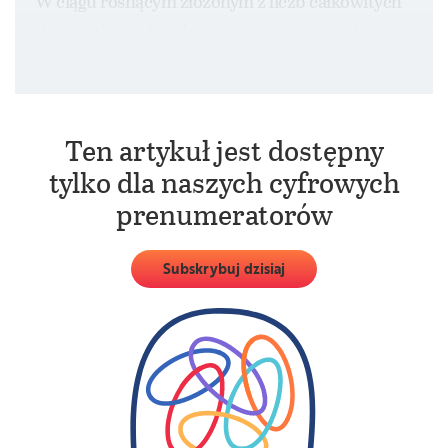
W ciągu rosnącym złożonym z liczb całkowitych
dodatnich każdy kolejny wyraz jest sumą dwu
poprzednich. Pierwszy i drugi wyraz są dane.
Ten artykuł jest dostępny
tylko dla naszych cyfrowych
prenumeratorów
Subskrybuj dzisiaj