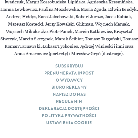
Iwańczuk, Margit Kossobudzka-Lipińska, Agnieszka Krzemińska,
Hanna Lewkowicz, Paulina Mozolewska, Maria Zguda, Edwin Bendyk.
Andrzej Hołdys, Karol Jałochowski, Robert Jurszo, Jacek Kubiak,
Mateusz Kostecki, Jerzy Kowalski-Glikman, Wojciech Mamak,
Wojciech Mikołuszko, Piotr Panek, Marcin Rotkiewicz, Krzysztof
Siwczyk, Marcin Skrzypek, Marek Ścibior, Tomasz Targański, Tomasz
Roman Tarnawski, Łukasz Tychoniec, Jędrzej Winiecki i inni oraz
Anna Amarowicz (portrety) i Mirosław Gryń (ilustracje).
SUBSKRYBUJ
PRENUMERATA INPOST
O WYDAWCY
BIURO REKLAMY
NAPISZ DO NAS
REGULAMIN
DEKLARACJA DOSTĘPNOŚCI
POLITYKA PRYWATNOŚCI
USTAWIENIA COOKIE