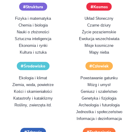
Struktura
Kosmos
Fizyka i matematyka
Układ Słoneczny
Chemia i biologia
Czarne dziury
Nauki o złożoności
Życie pozaziemskie
Sztuczna inteligencja
Ewolucja wszechświata
Ekonomia i rynki
Misje kosmiczne
Kultura i sztuka
Mapy nieba
Środowisko
Człowiek
Ekologia i klimat
Powstawanie gatunku
Ziemia, woda, powietrze
Mózg i umysł
Kości i skamieniałości
Geniusz i szaleństwo
Katastrofy i kataklizmy
Genetyka i fizjologia
Rośliny, zwierzęta itd.
Archeologia i futurologia
Jednostka i społeczeństwo
Informacja i dezinformacja
Zdrowie
Technologia