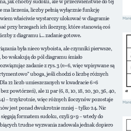
a, jak choćby sudoku, ale w przeciwieństwie do tej
ma liczenia, liczby pełnią wyłącznie funkcję
owiem właściwie wystarczy ulokować w diagramie
Mare
ać przy brzegach ich iloczyny, które stanowią coś
liczby z diagramu i… zadanie gotowe.
ązania była nieco wyboista, ale czynniki pierwsze,
, bo wskakują do pól diagramu śmiało
związując zadanie z rys. 3 (
n
=6, więc wpisywane są
ortymentowo” uboga, jeśli chodzi o liczbę różnych
 Dla 12 liczb umieszczanych w kwadracie 6×6
powtórzeń), ale 11 par (6, 8, 10, 18, 20, 30, 36, 40,
24) – trzykrotnie, więc różnych iloczynów pozostaje
Mare
nów jest ponad dwukrotnie mniej – tylko 24. Nic
sięgają formatem sudoku, czyli 9×9 – wtedy do
lubiących trudne wyzwania zadowala jednak dopiero