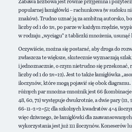
Zabawa liczbowa jest równie przyjemna i pożyteczn
popularnej łamigłówki – rachunkowa (w sudoku nie 
znaków). Trudno uznać ją za ambitną autorsko, b
liczby od 1 do 2
n
, po parze w każdym rzędzie, wypis
w rodzaju „wyciągu” z tabliczki mnożenia, usunąć 
Oczywiście, można się postarać, aby droga do rozwi
zwłaszcza te większe, skutecznie wyznaczają szlak
i jednoznacznie, o czym nietrudno się przekonać, ro
liczby od 1 do 2
n
=12). Jest to także łamigłówka „as
iloczynów, które mogą pojawić się obok diagramu.
różnych par mnożna-mnożnik jest 66 (kombinacje bez 
48, 60, 72) występuje dwukrotnie, a dwie pary (12, 
66–11–2×2=51; dla szkolnych kwadratów 4×4 iloczy
więc dziwnego, że łamigłówki dla zaawansowanych 
wykorzystania jest już 111 iloczynów. Koneserów 