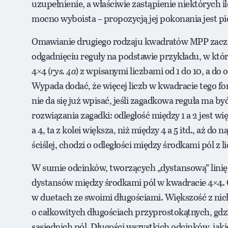
uzupełnienie, a właściwie zastąpienie niektórych
mocno wyboista – propozycją jej pokonania jest p
Omawianie drugiego rodzaju kwadratów MPP zacznie
odgadnięciu reguły na podstawie przykładu, w któ
4×4 (
rys. 4a
) z wpisanymi liczbami od 1 do 10, a do
Wypada dodać, że więcej liczb w kwadracie tego fo
nie da się już wpisać, jeśli zagadkowa reguła ma 
rozwiązania zagadki: odległość między 1 a 2 jest wię
a 4, ta z kolei większa, niż między 4 a 5 itd., aż do
ściślej, chodzi o odległości między środkami pól z l
W sumie odcinków, tworzących „dystansową” linię ła
dystansów między środkami pól w kwadracie 4×4. Od
w duetach ze swoimi długościami. Większość z ni
o całkowitych długościach przyprostokątnych, gdzi
sąsiednich pól. Długości wszystkich odcinków, j