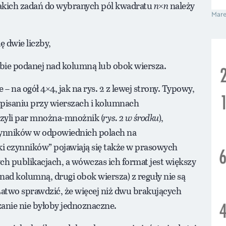
akich zadań do wybranych pól kwadratu
n
×
n
należy
Mare
ę dwie liczby,
czbie podanej nad kolumną lub obok wiersza.
 na ogół 4×4, jak na rys. 2 z lewej strony. Typowy,
pisaniu przy wierszach i kolumnach
zyli par mnożna-mnożnik (
rys. 2 w środku
),
zynników w odpowiednich polach na
ki czynników” pojawiają się także w prasowych
ch publikacjach, a wówczas ich format jest większy
 nad kolumną, drugi obok wiersza) z reguły nie są
. Łatwo sprawdzić, że więcej niż dwu brakujących
anie nie byłoby jednoznaczne.