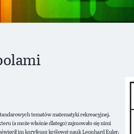
polami
ztandarowych tematów matematyki rekreacyjnej.
eru (a może właśnie dlatego) zajmowało się nimi
święcił im koryfeusz królowej nauk Leonhard Euler.