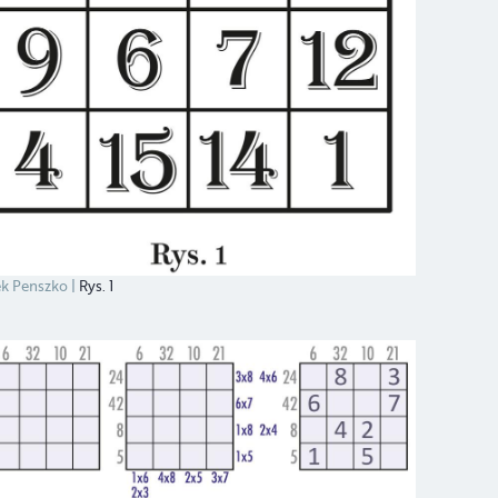
k Penszko
Rys. 1