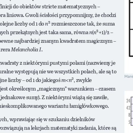
inicji do obiektów stricte matematycznych –
a liniowa. Gwoli ścisłości przypomnijmy, że chodzi
2
olejne liczby od 1 do
n
rozmieszczone tak, że suma
2
nych przekątnych jest taka sama, równa
n
(
n
+1)/2 –
 zapewne najbardziej znanym kwadratem magicznym –
ürera
Melancholia I
.
kwadraty z niektórymi pustymi polami (nazwiemy je
uralne występują nie we wszystkich polach, ale są to
Mare
2
ne liczby – od 1 do jakiegoś
m<n
, zwykle
y jest określonym „magicznym” warunkiem – czasem
jednakowe sumy). Z niektórymi wiążą się zawiłe,
d nieskomplikowanego wariantu łamigłówkowego.
ch, wprawiając się w szukaniu dzielników
 rozwiązują na lekcjach matematyki zadania, które są