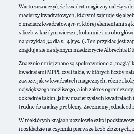
Warto zaznaczyć, że kwadrat magiczny należy z def
macierzy kwadratowych, którymi zajmuje się algebr
o macierz kwadratową
n
×
n
, której elementami są k
n
liczb w każdym wierszu, kolumnie i na obu głów
na przykład 34 dla
n
=4 (
rys. 1
). Ten przykład jest
znajduje się na słynnym miedziorycie Albrechta D
Znacznie mniej znane są spokrewnione z „magią” 
kwadratami MPP), czyli takie, w których liczby nat
zawsze, jak w kwadratach magicznych, różne i kolej
największego możliwego, a ich zakres ograniczon
dokładnie takim, jak w macierzystych kwadratach (
trudne do analizy problemy. Zaczniemy jednak o
W niektórych krajach uczniowie szkół podstawowy
i rozkładzie na czynniki pierwsze liczb złożonych,