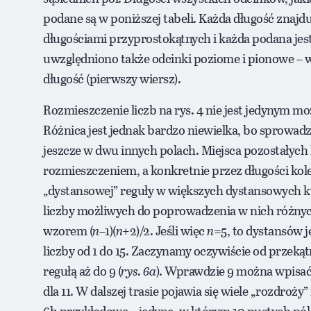
podane są w poniższej tabeli. Każda długość znajd
długościami przyprostokątnych i każda podana jest 
uwzględniono także odcinki poziome i pionowe –
długość (pierwszy wiersz).
Rozmieszczenie liczb na rys. 4 nie jest jedynym mo
Różnica jest jednak bardzo niewielka, bo sprowadza 
jeszcze w dwu innych polach. Miejsca pozostałych
rozmieszczeniem, a konkretnie przez długości kol
„dystansowej” reguły w większych dystansowych k
liczby możliwych do poprowadzenia w nich różny
wzorem (
n
–1)(
n
+2)/2. Jeśli więc
n
=5, to dystansów j
liczby od 1 do 15. Zaczynamy oczywiście od przeką
regułą aż do 9 (
rys. 6a
). Wprawdzie 9 można wpisać
dla 11. W dalszej trasie pojawia się wiele „rozdroży
6b przykładowe – jedyne, w którym 10 pustych pól