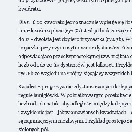
kwadratu.
Dla
n
=6 do kwadratu jednoznacznie wpisuje się lic
i możliwości są dwie (
rys. 7a
). Jeśli jednak zacząć 
do 12 – dwoista jest dopiero trzynastka (
rys. 7b
). W
trojaczki, przy czym usytuowanie dystansów równy
odpowiadające przeciwprostokątnej tzw. trójkąta
liczb od 1 do 20 (19 dystansów) jest kilkaset. Przykł
rys. 6b ze względu na spójny, sięgający wszystkic
Kwadrat z progresywnie zdystansowanymi kolejnymi
regule łamigłówki. W pokratkowanym prostokącie 
liczb od 1 do
m
tak, aby odległości między kolejnymi
i zwykle nie jest – jak w omawianych kwadratach –
są najmniejszymi możliwymi. Przykład prostego zada
zielonych pól.