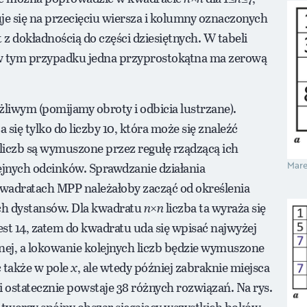
uje się na przecięciu wiersza i kolumny oznaczonych
z dokładnością do części dziesiętnych. W tabeli
 w tym przypadku jedna przyprostokątna ma zerową
żliwym (pomijamy obroty i odbicia lustrzane).
się tylko do liczby 10, która może się znaleźć
 liczb są wymuszone przez regułę rządzącą ich
Mare
ejnych odcinków. Sprawdzanie działania
wadratach MPP należałoby zacząć od określenia
ch dystansów. Dla kwadratu
n
×
n
liczba ta wyraża się
est 14, zatem do kwadratu uda się wpisać najwyżej
tnej, a lokowanie kolejnych liczb będzie wymuszone
 także w pole
x
, ale wtedy później zabraknie miejsca
” i ostatecznie powstaje 38 różnych rozwiązań. Na rys.
 tworzy spójny obszar sięgający wszystkich boków