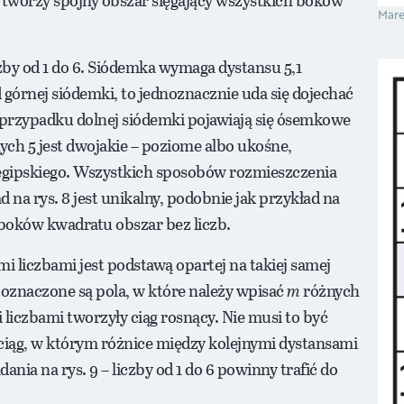
Mare
zby od 1 do 6. Siódemka wymaga dystansu 5,1
od górnej siódemki, to jednoznacznie uda się dojechać
 przypadku dolnej siódemki pojawiają się ósemkowe
ch 5 jest dwojakie – poziome albo ukośne,
 egipskiego. Wszystkich sposobów rozmieszczenia
ad na rys. 8 jest unikalny, podobnie jak przykład na
h boków kwadratu obszar bez liczb.
 liczbami jest podstawą opartej na takiej samej
oznaczone są pola, w które należy wpisać
m
różnych
 liczbami tworzyły ciąg rosnący. Nie musi to być
 ciąg, w którym różnice między kolejnymi dystansami
nia na rys. 9 – liczby od 1 do 6 powinny trafić do