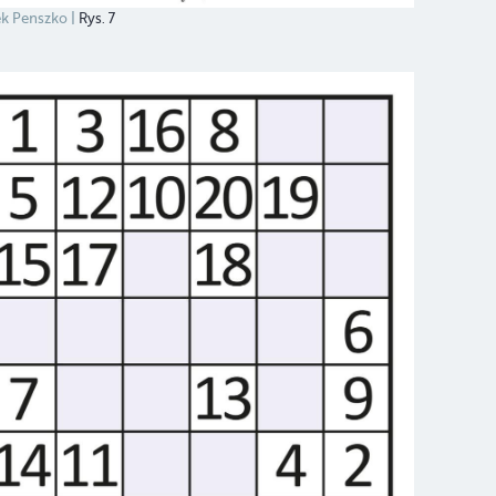
k Penszko
Rys. 7