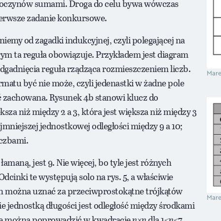
 iloczynów sumami. Droga do celu bywa wówczas
ierwsze zadanie konkursowe.
my od zagadki indukcyjnej, czyli polegającej na
rym ta reguła obowiązuje. Przykładem jest diagram
 odgadnięcia reguła rządząca rozmieszczeniem liczb.
Mare
rmatu być nie może, czyli jedenastki w żadne pole
być zachowana. Rysunek 4b stanowi klucz do
ksza niż między 2 a 3, która jest większa niż między 3
 najmniejszej jednostkowej odległości między 9 a 10;
iczbami.
maną, jest 9. Nie więcej, bo tyle jest różnych
cinki te występują solo na rys. 5, a właściwie
ch można uznać za przeciwprostokątne trójkątów
Mare
e jednostką długości jest odległość między środkami
akie można poprowadzić w kwadracie
n
×
n
dla 1≤
n
≤7,