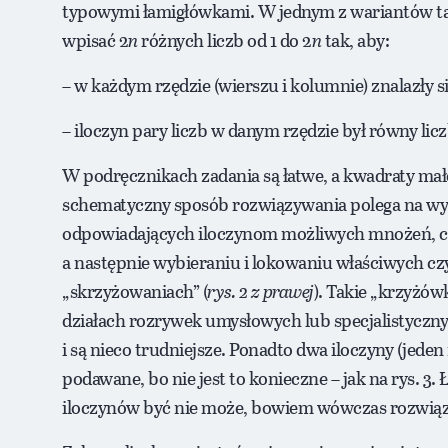
typowymi łamigłówkami. W jednym z wariantów t
wpisać 2
n
różnych liczb od 1 do 2
n
tak, aby:
– w każdym rzędzie (wierszu i kolumnie) znalazły si
– iloczyn pary liczb w danym rzędzie był równy li
W podręcznikach zadania są łatwe, a kwadraty małe –
schematyczny sposób rozwiązywania polega na wy
odpowiadających iloczynom możliwych mnożeń, c
a następnie wybieraniu i lokowaniu właściwych c
„skrzyżowaniach” (
rys. 2 z prawej
). Takie „krzyżów
działach rozrywek umysłowych lub specjalistyczny
i są nieco trudniejsze. Ponadto dwa iloczyny (jeden
podawane, bo nie jest to konieczne – jak na rys. 3
iloczynów być nie może, bowiem wówczas rozwiąz