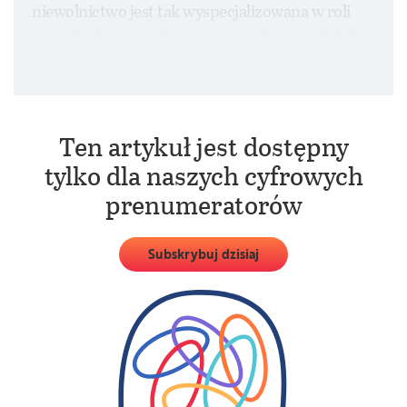
niewolnictwo jest tak wyspecjalizowana w roli
najeźdźców, że pozbawiona swoich niewolników
ginie z głodu.
Ten artykuł jest dostępny
tylko dla naszych cyfrowych
prenumeratorów
Subskrybuj dzisiaj