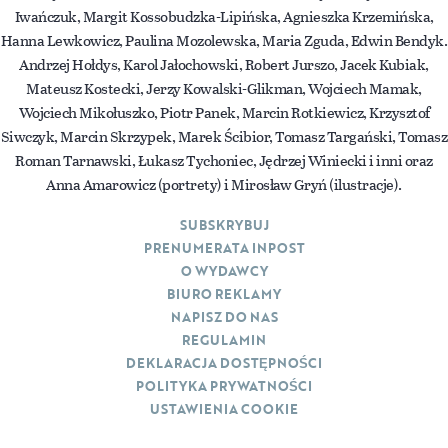
Iwańczuk, Margit Kossobudzka-Lipińska, Agnieszka Krzemińska,
Hanna Lewkowicz, Paulina Mozolewska, Maria Zguda, Edwin Bendyk.
Andrzej Hołdys, Karol Jałochowski, Robert Jurszo, Jacek Kubiak,
Mateusz Kostecki, Jerzy Kowalski-Glikman, Wojciech Mamak,
Wojciech Mikołuszko, Piotr Panek, Marcin Rotkiewicz, Krzysztof
Siwczyk, Marcin Skrzypek, Marek Ścibior, Tomasz Targański, Tomasz
Roman Tarnawski, Łukasz Tychoniec, Jędrzej Winiecki i inni oraz
Anna Amarowicz (portrety) i Mirosław Gryń (ilustracje).
SUBSKRYBUJ
PRENUMERATA INPOST
O WYDAWCY
BIURO REKLAMY
NAPISZ DO NAS
REGULAMIN
DEKLARACJA DOSTĘPNOŚCI
POLITYKA PRYWATNOŚCI
USTAWIENIA COOKIE