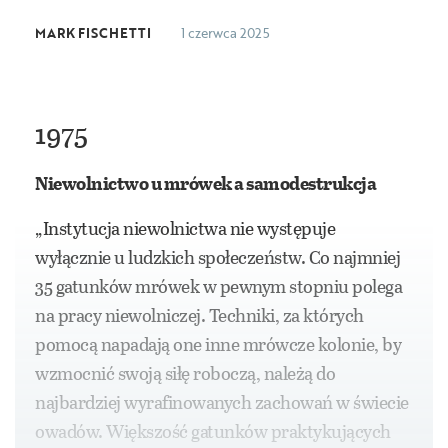
MARK FISCHETTI
1 czerwca 2025
1975
Niewolnictwo u mrówek a samodestrukcja
„Instytucja niewolnictwa nie występuje
wyłącznie u ludzkich społeczeństw. Co najmniej
35 gatunków mrówek w pewnym stopniu polega
na pracy niewolniczej. Techniki, za których
pomocą napadają one inne mrówcze kolonie, by
wzmocnić swoją siłę roboczą, należą do
najbardziej wyrafinowanych zachowań w świecie
owadów. Większość gatunków praktykujących