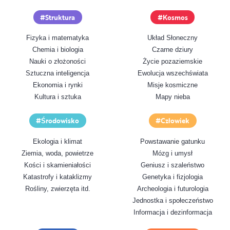
Struktura
Kosmos
Fizyka i matematyka
Układ Słoneczny
Chemia i biologia
Czarne dziury
Nauki o złożoności
Życie pozaziemskie
Sztuczna inteligencja
Ewolucja wszechświata
Ekonomia i rynki
Misje kosmiczne
Kultura i sztuka
Mapy nieba
Środowisko
Człowiek
Ekologia i klimat
Powstawanie gatunku
Ziemia, woda, powietrze
Mózg i umysł
Kości i skamieniałości
Geniusz i szaleństwo
Katastrofy i kataklizmy
Genetyka i fizjologia
Rośliny, zwierzęta itd.
Archeologia i futurologia
Jednostka i społeczeństwo
Informacja i dezinformacja