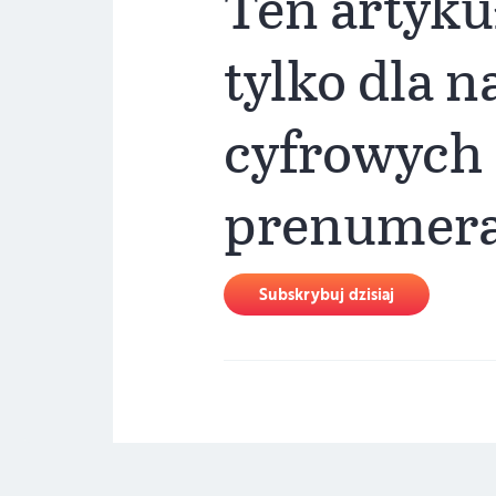
Ten artyku
tylko dla 
cyfrowych
prenumer
Subskrybuj dzisiaj