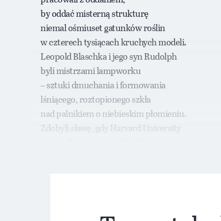
by oddać misterną strukturę
niemal ośmiuset gatunków roślin
w czterech tysiącach kruchych modeli.
Leopold Blaschka i jego syn Rudolph
byli mistrzami lampworku
– sztuki dmuchania i formowania
lśniącego, roztopionego szkła
nad palnikiem o niebieskim płomieniu.
Zdobyli sławę, gdy Harvard University
umieścił większość tej kolekcji
na stałej ekspozycji w Muzeum Historii Naturaln