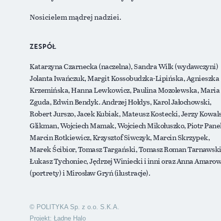
Nosicielem mądrej nadziei.
ZESPÓŁ
Katarzyna Czarnecka (naczelna), Sandra Wilk (wydawczyni)
Jolanta Iwańczuk, Margit Kossobudzka-Lipińska, Agnieszka
Krzemińska, Hanna Lewkowicz, Paulina Mozolewska, Maria
Zguda, Edwin Bendyk. Andrzej Hołdys, Karol Jałochowski,
Robert Jurszo, Jacek Kubiak, Mateusz Kostecki, Jerzy Kowals
Glikman, Wojciech Mamak, Wojciech Mikołuszko, Piotr Pane
Marcin Rotkiewicz, Krzysztof Siwczyk, Marcin Skrzypek,
Marek Ścibior, Tomasz Targański, Tomasz Roman Tarnawski
Łukasz Tychoniec, Jędrzej Winiecki i inni oraz Anna Amarow
(portrety) i Mirosław Gryń (ilustracje).
© POLITYKA Sp. z o.o. S.K.A.
Projekt:
Ładne Halo