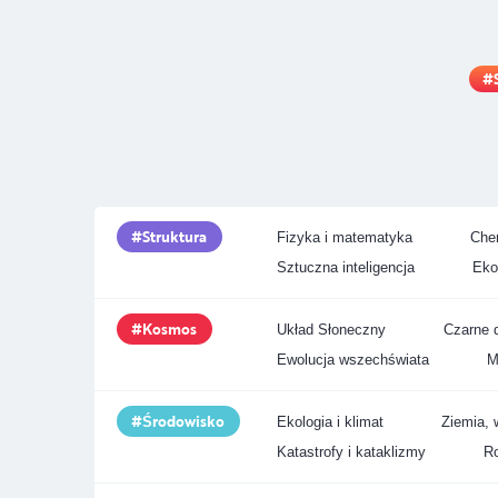
Struktura
Fizyka i matematyka
Chem
Sztuczna inteligencja
Eko
Kosmos
Układ Słoneczny
Czarne d
Ewolucja wszechświata
M
Środowisko
Ekologia i klimat
Ziemia, 
Katastrofy i kataklizmy
Ro