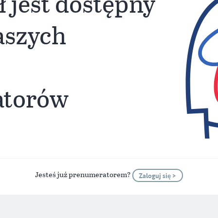
ł jest dostępny
naszych
atorów
Jesteś już prenumeratorem?
Zaloguj się >