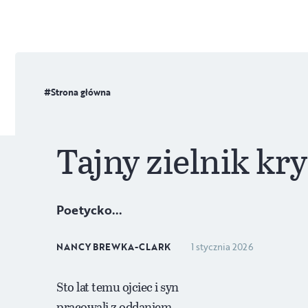
Strona główna
Tajny zielnik kr
Poetycko...
NANCY BREWKA-CLARK
1 stycznia 2026
Sto lat temu ojciec i syn
pracowali z oddaniem,