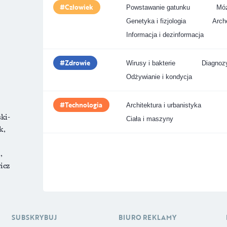
Człowiek
Powstawanie gatunku
Móz
Genetyka i fizjologia
Arche
Informacja i dezinformacja
Zdrowie
Wirusy i bakterie
Diagnozy
Odżywianie i kondycja
Technologia
Architektura i urbanistyka
ki-
Ciała i maszyny
k,
,
icz
SUBSKRYBUJ
BIURO REKLAMY