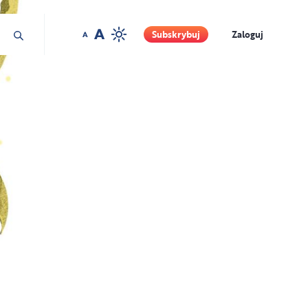
Ilustracja Masha Foya
Subskrybuj
Zaloguj