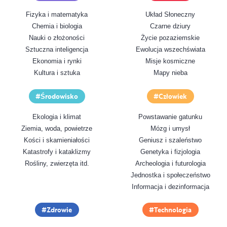
Fizyka i matematyka
Układ Słoneczny
Chemia i biologia
Czarne dziury
Nauki o złożoności
Życie pozaziemskie
Sztuczna inteligencja
Ewolucja wszechświata
Ekonomia i rynki
Misje kosmiczne
Kultura i sztuka
Mapy nieba
Środowisko
Człowiek
Ekologia i klimat
Powstawanie gatunku
Ziemia, woda, powietrze
Mózg i umysł
Kości i skamieniałości
Geniusz i szaleństwo
Katastrofy i kataklizmy
Genetyka i fizjologia
Rośliny, zwierzęta itd.
Archeologia i futurologia
Jednostka i społeczeństwo
Informacja i dezinformacja
Zdrowie
Technologia