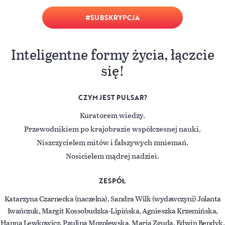
SUBSKRYPCJA
Inteligentne formy życia, łączcie
się!
CZYM JEST PULSAR?
Kuratorem wiedzy.
Przewodnikiem po krajobrazie współczesnej nauki.
Niszczycielem mitów i fałszywych mniemań.
Nosicielem mądrej nadziei.
ZESPÓŁ
Katarzyna Czarnecka (naczelna), Sandra Wilk (wydawczyni) Jolanta
Iwańczuk, Margit Kossobudzka-Lipińska, Agnieszka Krzemińska,
Hanna Lewkowicz, Paulina Mozolewska, Maria Zguda, Edwin Bendyk.