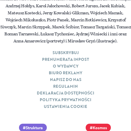
Andrzej Hołdys, Karol Jałochowski, Robert Jurszo, Jacek Kubiak,
Mateusz Kostecki, Jerzy Kowalski-Glikman, Wojciech Mamak,
Wojciech Mikołuszko, Piotr Panek, Marcin Rotkiewicz, Krzysztof
Siwczyk, Marcin Skrzypek, Marek Ścibior, Tomasz Targański, Tomasz
Roman Tarnawski, Łukasz Tychoniec, Jędrzej Winiecki i inni oraz
Anna Amarowicz (portrety) i Mirosław Gryń (ilustracje).
SUBSKRYBUJ
PRENUMERATA INPOST
O WYDAWCY
BIURO REKLAMY
NAPISZ DO NAS
REGULAMIN
DEKLARACJA DOSTĘPNOŚCI
POLITYKA PRYWATNOŚCI
USTAWIENIA COOKIE
Struktura
Kosmos