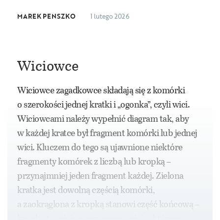
MAREK PENSZKO
1 lutego 2026
Wiciowce
Wiciowce zagadkowce składają się z komórki
o szerokości jednej kratki i „ogonka”, czyli wici.
Wiciowcami należy wypełnić diagram tak, aby
w każdej kratce był fragment komórki lub jednej
wici. Kluczem do tego są ujawnione niektóre
fragmenty komórek z liczbą lub kropką –
przynajmniej jeden fragment każdej. Zielona
kratka jest dowolną częścią komórki,
a zaokrąglona z kropką stanowi część końcową –
kropka to miejsce przyczepu wici, z którego