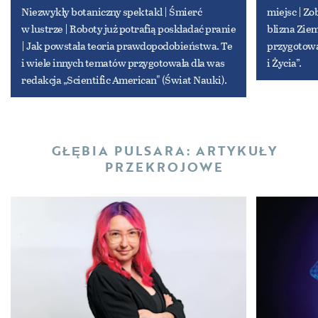
Niezwykły botaniczny spektakl | Śmierć
miejsc | Zo
w lustrze | Roboty już potrafią poskładać pranie
blizna Ziem
| Jak powstała teoria prawdopodobieństwa. Te
przygotowa
i wiele innych tematów przygotowała dla was
i Życia”.
redakcja „Scientific American" (Świat Nauki).
GŁĘBIA PULSARA: ARTYKUŁY
PRZEKROJOWE