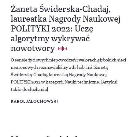
Żaneta Świderska-Chadaj,
laureatka Nagrody Naukowej
POLITYKI 2022: Uczę
algorytmy wykrywać
nowotwory
O sensie życiowych niepowodzeń i walorach głębokich sieci
neuronowych rozmawialiśmy z dr hab. inż. Żanetą
Świderską-Chadaj, laureatką Nagrody Naukowej
POLITYKI 2022 w kategorii Nauki techniczne. [Artykuł
także do słuchania]
KAROL JAŁOCHOWSKI