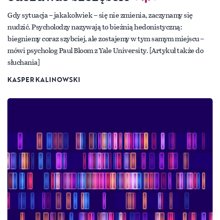
Gdy sytuacja – jakakolwiek – się nie zmienia, zaczynamy się
nudzić. Psycholodzy nazywają to bieżnią hedonistyczną:
biegniemy coraz szybciej, ale zostajemy w tym samym miejscu –
mówi psycholog Paul Bloom z Yale University. [Artykuł także do
słuchania]
KASPER KALINOWSKI