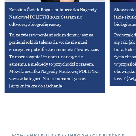
Karolina Ćwiek-Rogalska, laureatka Nagrody
Skowronki 
Naukowej POLITYKI 2022: Staram się
jakie skut
odtworzyć biografię rzeczy
biologiczn
To, że żyjesz w poniemieckim domu i jesz na
Pod względ
poniemieckich talerzach, wcale nie musi
się tak, j
znaczyć, że potrafisz tę niemieckość zauważać.
buta, kolo
To można wynieść z domu, nauczyć się
życia chro
samemu, a niekiedy to przychodzi z czasem.
w przyszłoś
Mówi laureatka Nagrody Naukowej POLITYKI
obowiązko
2022 w kategorii Nauki humanistyczne.
krwi? [Arty
[Artykuł także do słuchania]
WZMIANKI PULSARA: INFORMACJE BIEŻĄCE