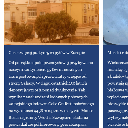
Coraz więcej pustynnych pyłów w Europie
Morski rob
Od początku epoki przemysłowej przybywa na
Wieloszczet
naszym kontynencie pyłów mineralnych
miażdży i 
transportowanych przez wiatry wiejące od
z białek – 
strony Sahary. W ciągu ostatnich 150 lat ich
powstają np
depozycja wzrosła ponad dwukrotnie. Tak
białkowe w
wynika z analiz rdzeni lodowych pobranych
wplecionymi
z alpejskiego lodowca Colle Gnifetti położonego
niezwykle 
na wysokości 4456 m n.p.m. w masywie Monte
paszczę prz
Rosa na granicy Włoch i Szwajcarii. Badania
wytrzymało
prowadził zespół kierowany przez Kaspara
twarde ostr