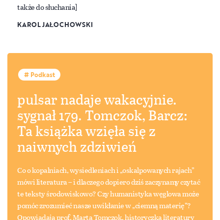
także do słuchania]
KAROL JAŁOCHOWSKI
Podkast
pulsar nadaje wakacyjnie.
sygnał 179. Tomczok, Barcz:
Ta książka wzięła się z
naiwnych zdziwień
Co o kopalniach, wysiedleniach i „oskalpowanych rajach”
mówi literatura – i dlaczego dopiero dziś zaczynamy czytać
te teksty środowiskowo? Czy humanistyka węglowa może
pomóc zrozumieć nasze uwikłanie w „ciemną materię”?
Opowiadają prof. Marta Tomczok, historyczka literatury