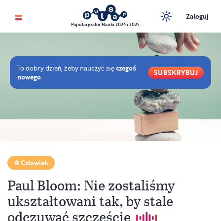
Zaloguj
Popularyzator Nauki 2024 i 2025
To dobry dzień, żeby nauczyć się
czegoś
SUBSKRYBUJ
nowego
.
Człowiek
Paul Bloom: Nie zostaliśmy
ukształtowani tak, by stale
odczuwać szczęście