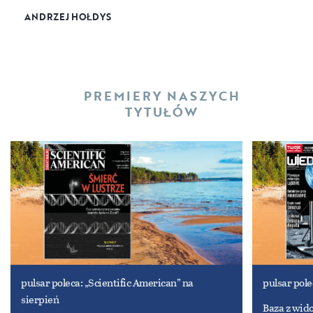
ANDRZEJ HOŁDYS
PREMIERY NASZYCH
TYTUŁÓW
pulsar poleca: „Scientific American” na
pulsar pole
sierpień
Baza z wid