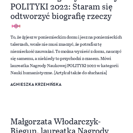
POLITYKI 2022: Staram się
odtworzyć biografię rzeczy
To, że żyjesz w poniemieckim domu i jesz na poniemieckich
talerzach, wcale nie musi znaczyć, że potrafisz tę
niemieckość zauważać. To można wynieść z domu, nauczyć
się samemu, a niekiedy to przychodzi z czasem. Mówi
laureatka Nagrody Naukowej POLITYKI 2022 w kategorii
Nauki humanistyczne. [Artykuł także do słuchania]
AGNIESZKA KRZEMIŃSKA
Małgorzata Włodarczyk-
Biegun, laureatka Nagrody