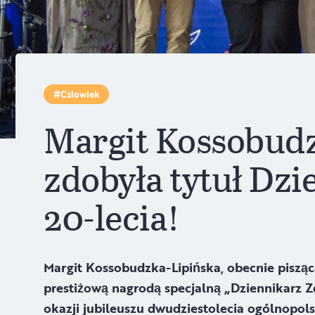
Człowiek
Margit Kossobud
zdobyła tytuł Dz
20-lecia!
Margit Kossobudzka-Lipińska, obecnie pisząc
prestiżową nagrodą specjalną „Dziennikarz Z
okazji jubileuszu dwudziestolecia ogólnopol