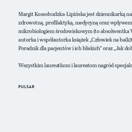
Margit Kossobudzka-Lipińska jest dziennikarką na
zdrowotną, profilaktyką, medycyną oraz wpływem s
mikrobiologiem środowiskowym (to absolwentka W
autorka i współautorka książek „Człowiek na ba(k)te
Poradnik dla pacjentów i ich bliskich” oraz „Jak do
Wszystkim laureatkom i laureatom nagród specjaln
PULSAR