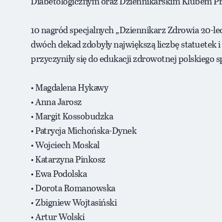
Diabetologicznym oraz Dziennikarskim Klubem Pr
10 nagród specjalnych „Dziennikarz Zdrowia 20-lec
dwóch dekad zdobyły największą liczbę statuetek 
przyczyniły się do edukacji zdrowotnej polskiego 
• Magdalena Hykawy
• Anna Jarosz
• Margit Kossobudzka
• Patrycja Michońska-Dynek
• Wojciech Moskal
• Katarzyna Pinkosz
• Ewa Podolska
• Dorota Romanowska
• Zbigniew Wojtasiński
• Artur Wolski