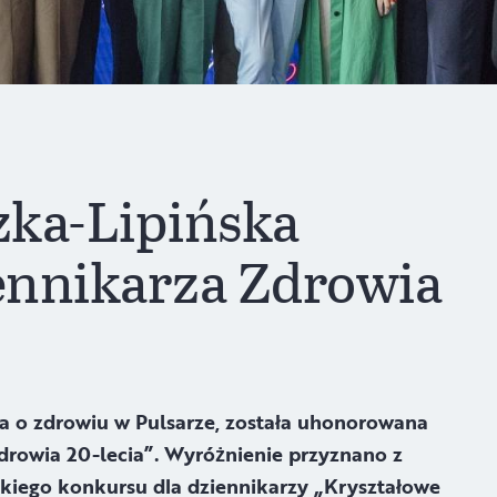
zka-Lipińska
iennikarza Zdrowia
a o zdrowiu w Pulsarze, została uhonorowana
drowia 20-lecia”. Wyróżnienie przyznano z
skiego konkursu dla dziennikarzy „Kryształowe