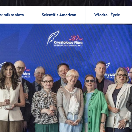
a: mikrobiota
Scientific American
Wiedza i Życie