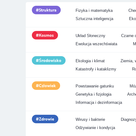
Struktura
Fizyka i matematyka
Chem
Sztuczna inteligencja
Eko
Kosmos
Układ Słoneczny
Czarne d
Ewolucja wszechświata
M
Środowisko
Ekologia i klimat
Ziemia, 
Katastrofy i kataklizmy
Ro
Człowiek
Powstawanie gatunku
Móz
Genetyka i fizjologia
Arche
Informacja i dezinformacja
Zdrowie
Wirusy i bakterie
Diagnozy
Odżywianie i kondycja