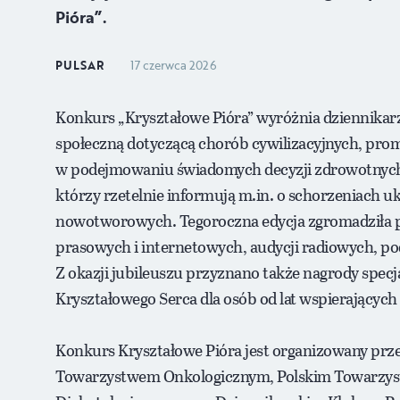
Pióra”.
PULSAR
17 czerwca 2026
Konkurs „Kryształowe Pióra” wyróżnia dziennikar
społeczną dotyczącą chorób cywilizacyjnych, prom
w podejmowaniu świadomych decyzji zdrowotnych. 
którzy rzetelnie informują m.in. o schorzeniach u
nowotworowych. Tegoroczna edycja zgromadziła p
prasowych i internetowych, audycji radiowych, pod
Z okazji jubileuszu przyznano także nagrody specja
Kryształowego Serca dla osób od lat wspierającyc
Konkurs Kryształowe Pióra jest organizowany prze
Towarzystwem Onkologicznym, Polskim Towarzyst