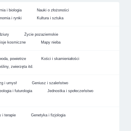
ia i biologia
Nauki o złożoności
nomia i rynki
Kultura i sztuka
ziury
Życie pozaziemskie
isje kosmiczne
Mapy nieba
woda, powietrze
Kości i skamieniałości
śliny, zwierzęta itd.
g i umysł
Geniusz i szaleństwo
ologia i futurologia
Jednostka i społeczeństwo
 i terapie
Genetyka i fizjologia