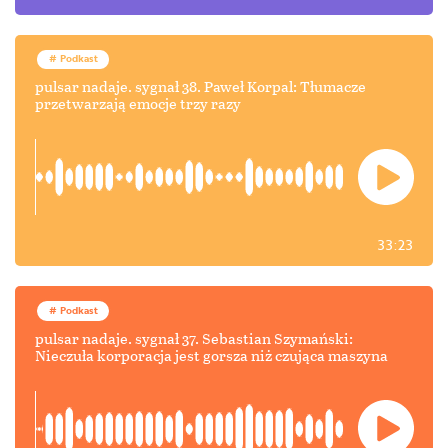
Podkast
pulsar nadaje. sygnał 38. Paweł Korpal: Tłumacze
przetwarzają emocje trzy razy
33:23
Podkast
pulsar nadaje. sygnał 37. Sebastian Szymański:
Nieczuła korporacja jest gorsza niż czująca maszyna