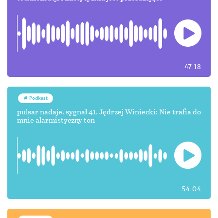
47:18
Podkast
pulsar nadaje. sygnał 41. Jędrzej Winiecki: Nie trafia do
mnie alarmistyczny ton
54:04