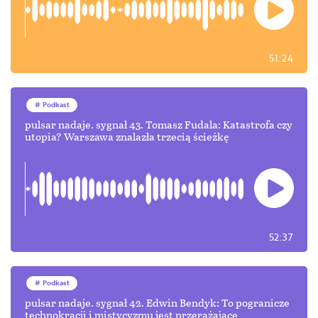
51:24
Podkast
pulsar nadaje. sygnał 43. Tomasz Fudala: Katastrofa czy
utopia? Warszawa znalazła trzecią ścieżkę
52:37
Podkast
pulsar nadaje. sygnał 42. Edwin Bendyk: To pogranicze
technokracji i mistycyzmu jest przerażające