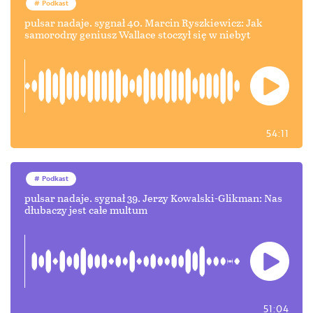
Podkast
pulsar nadaje. sygnał 40. Marcin Ryszkiewicz: Jak
samorodny geniusz Wallace stoczył się w niebyt
54:11
Podkast
pulsar nadaje. sygnał 39. Jerzy Kowalski-Glikman: Nas
dłubaczy jest całe multum
51:04