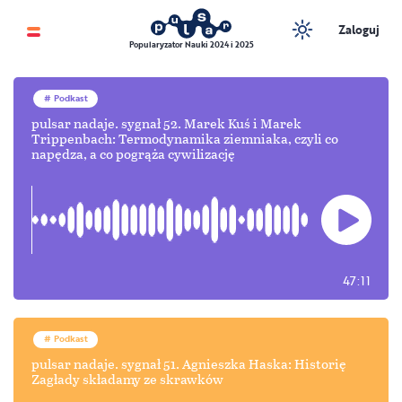
Zaloguj
Popularyzator Nauki 2024 i 2025
Podkast
pulsar nadaje. sygnał 52. Marek Kuś i Marek
Trippenbach: Termodynamika ziemniaka, czyli co
napędza, a co pogrąża cywilizację
47:11
Podkast
pulsar nadaje. sygnał 51. Agnieszka Haska: Historię
Zagłady składamy ze skrawków