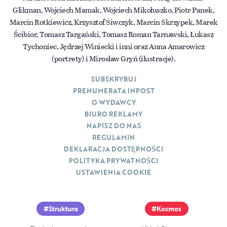
Glikman, Wojciech Mamak, Wojciech Mikołuszko, Piotr Panek,
Marcin Rotkiewicz, Krzysztof Siwczyk, Marcin Skrzypek, Marek
Ścibior, Tomasz Targański, Tomasz Roman Tarnawski, Łukasz
Tychoniec, Jędrzej Winiecki i inni oraz Anna Amarowicz
(portrety) i Mirosław Gryń (ilustracje).
SUBSKRYBUJ
PRENUMERATA INPOST
O WYDAWCY
BIURO REKLAMY
NAPISZ DO NAS
REGULAMIN
DEKLARACJA DOSTĘPNOŚCI
POLITYKA PRYWATNOŚCI
USTAWIENIA COOKIE
Struktura
Kosmos