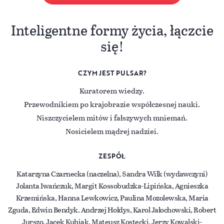
Inteligentne formy życia, łączcie
się!
CZYM JEST PULSAR?
Kuratorem wiedzy.
Przewodnikiem po krajobrazie współczesnej nauki.
Niszczycielem mitów i fałszywych mniemań.
Nosicielem mądrej nadziei.
ZESPÓŁ
Katarzyna Czarnecka (naczelna), Sandra Wilk (wydawczyni)
Jolanta Iwańczuk, Margit Kossobudzka-Lipińska, Agnieszka
Krzemińska, Hanna Lewkowicz, Paulina Mozolewska, Maria
Zguda, Edwin Bendyk. Andrzej Hołdys, Karol Jałochowski, Robert
Jurszo, Jacek Kubiak, Mateusz Kostecki, Jerzy Kowalski-