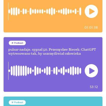
01:01:38
Podkast
pulsar nadaje. sygnał 50. Przemysław Biecek: ChatGPT
wytresowano tak, by uszczęśliwiał człowieka
53:12
Podkast