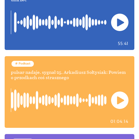
55:41
Podkast
pulsar nadaje. sygnał 25. Arkadiusz Sołtysiak: Powiem
o przodkach coś strasznego
01:04:14