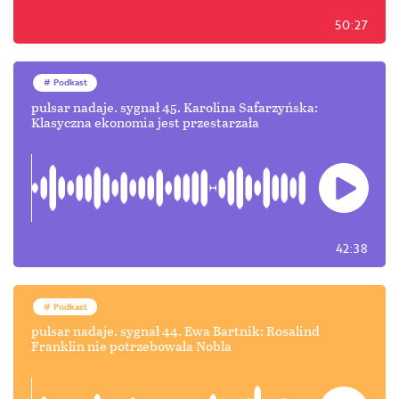
50:27
Podkast
pulsar nadaje. sygnał 45. Karolina Safarzyńska:
Klasyczna ekonomia jest przestarzała
42:38
Podkast
pulsar nadaje. sygnał 44. Ewa Bartnik: Rosalind
Franklin nie potrzebowała Nobla