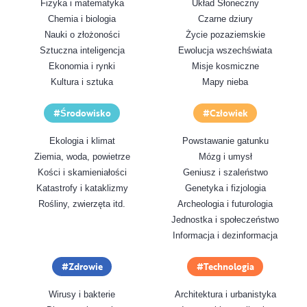
Fizyka i matematyka
Układ Słoneczny
Chemia i biologia
Czarne dziury
Nauki o złożoności
Życie pozaziemskie
Sztuczna inteligencja
Ewolucja wszechświata
Ekonomia i rynki
Misje kosmiczne
Kultura i sztuka
Mapy nieba
Środowisko
Człowiek
Ekologia i klimat
Powstawanie gatunku
Ziemia, woda, powietrze
Mózg i umysł
Kości i skamieniałości
Geniusz i szaleństwo
Katastrofy i kataklizmy
Genetyka i fizjologia
Rośliny, zwierzęta itd.
Archeologia i futurologia
Jednostka i społeczeństwo
Informacja i dezinformacja
Zdrowie
Technologia
Wirusy i bakterie
Architektura i urbanistyka