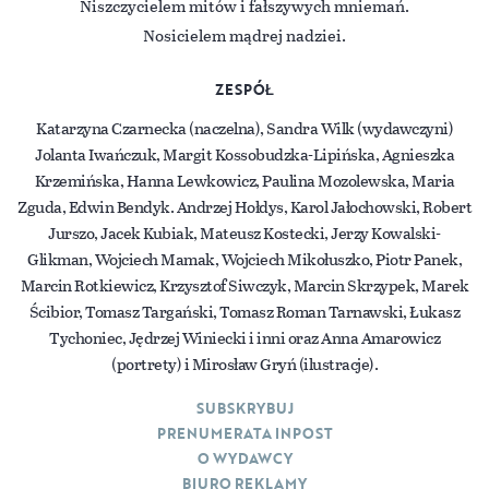
Niszczycielem mitów i fałszywych mniemań.
Nosicielem mądrej nadziei.
ZESPÓŁ
Katarzyna Czarnecka (naczelna), Sandra Wilk (wydawczyni)
Jolanta Iwańczuk, Margit Kossobudzka-Lipińska, Agnieszka
Krzemińska, Hanna Lewkowicz, Paulina Mozolewska, Maria
Zguda, Edwin Bendyk. Andrzej Hołdys, Karol Jałochowski, Robert
Jurszo, Jacek Kubiak, Mateusz Kostecki, Jerzy Kowalski-
Glikman, Wojciech Mamak, Wojciech Mikołuszko, Piotr Panek,
Marcin Rotkiewicz, Krzysztof Siwczyk, Marcin Skrzypek, Marek
Ścibior, Tomasz Targański, Tomasz Roman Tarnawski, Łukasz
Tychoniec, Jędrzej Winiecki i inni oraz Anna Amarowicz
(portrety) i Mirosław Gryń (ilustracje).
SUBSKRYBUJ
PRENUMERATA INPOST
O WYDAWCY
BIURO REKLAMY