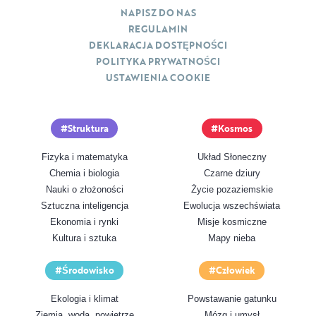
NAPISZ DO NAS
REGULAMIN
DEKLARACJA DOSTĘPNOŚCI
POLITYKA PRYWATNOŚCI
USTAWIENIA COOKIE
Struktura
Kosmos
Fizyka i matematyka
Układ Słoneczny
Chemia i biologia
Czarne dziury
Nauki o złożoności
Życie pozaziemskie
Sztuczna inteligencja
Ewolucja wszechświata
Ekonomia i rynki
Misje kosmiczne
Kultura i sztuka
Mapy nieba
Środowisko
Człowiek
Ekologia i klimat
Powstawanie gatunku
Ziemia, woda, powietrze
Mózg i umysł