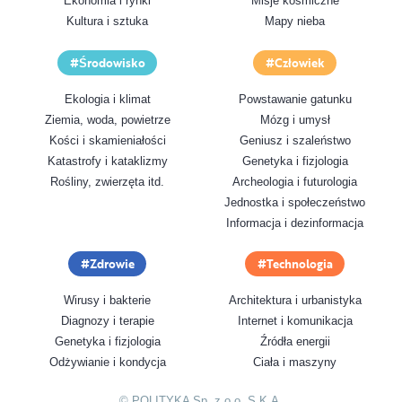
Ekonomia i rynki
Misje kosmiczne
Kultura i sztuka
Mapy nieba
Środowisko
Człowiek
Ekologia i klimat
Powstawanie gatunku
Ziemia, woda, powietrze
Mózg i umysł
Kości i skamieniałości
Geniusz i szaleństwo
Katastrofy i kataklizmy
Genetyka i fizjologia
Rośliny, zwierzęta itd.
Archeologia i futurologia
Jednostka i społeczeństwo
Informacja i dezinformacja
Zdrowie
Technologia
Wirusy i bakterie
Architektura i urbanistyka
Diagnozy i terapie
Internet i komunikacja
Genetyka i fizjologia
Źródła energii
Odżywianie i kondycja
Ciała i maszyny
© POLITYKA Sp. z o.o. S.K.A.