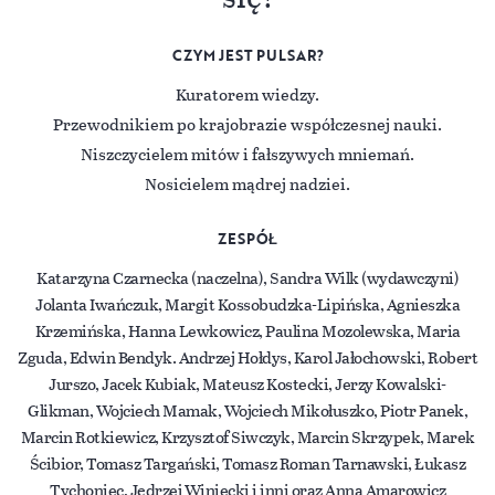
CZYM JEST PULSAR?
Kuratorem wiedzy.
Przewodnikiem po krajobrazie współczesnej nauki.
Niszczycielem mitów i fałszywych mniemań.
Nosicielem mądrej nadziei.
ZESPÓŁ
Katarzyna Czarnecka (naczelna), Sandra Wilk (wydawczyni)
Jolanta Iwańczuk, Margit Kossobudzka-Lipińska, Agnieszka
Krzemińska, Hanna Lewkowicz, Paulina Mozolewska, Maria
Zguda, Edwin Bendyk. Andrzej Hołdys, Karol Jałochowski, Robert
Jurszo, Jacek Kubiak, Mateusz Kostecki, Jerzy Kowalski-
Glikman, Wojciech Mamak, Wojciech Mikołuszko, Piotr Panek,
Marcin Rotkiewicz, Krzysztof Siwczyk, Marcin Skrzypek, Marek
Ścibior, Tomasz Targański, Tomasz Roman Tarnawski, Łukasz
Tychoniec, Jędrzej Winiecki i inni oraz Anna Amarowicz