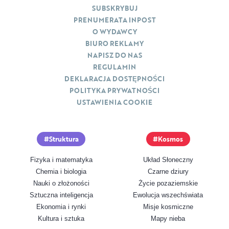
SUBSKRYBUJ
PRENUMERATA INPOST
O WYDAWCY
BIURO REKLAMY
NAPISZ DO NAS
REGULAMIN
DEKLARACJA DOSTĘPNOŚCI
POLITYKA PRYWATNOŚCI
USTAWIENIA COOKIE
Struktura
Kosmos
Fizyka i matematyka
Układ Słoneczny
Chemia i biologia
Czarne dziury
Nauki o złożoności
Życie pozaziemskie
Sztuczna inteligencja
Ewolucja wszechświata
Ekonomia i rynki
Misje kosmiczne
Kultura i sztuka
Mapy nieba