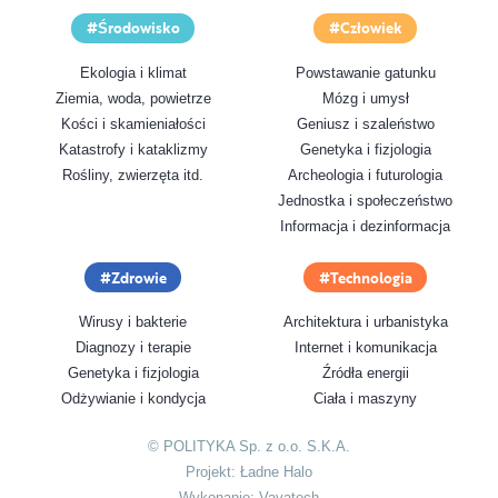
Środowisko
Człowiek
Ekologia i klimat
Powstawanie gatunku
Ziemia, woda, powietrze
Mózg i umysł
Kości i skamieniałości
Geniusz i szaleństwo
Katastrofy i kataklizmy
Genetyka i fizjologia
Rośliny, zwierzęta itd.
Archeologia i futurologia
Jednostka i społeczeństwo
Informacja i dezinformacja
Zdrowie
Technologia
Wirusy i bakterie
Architektura i urbanistyka
Diagnozy i terapie
Internet i komunikacja
Genetyka i fizjologia
Źródła energii
Odżywianie i kondycja
Ciała i maszyny
© POLITYKA Sp. z o.o. S.K.A.
Projekt:
Ładne Halo
Wykonanie:
Vavatech