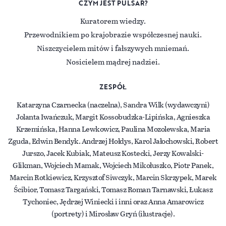
CZYM JEST PULSAR?
Kuratorem wiedzy.
Przewodnikiem po krajobrazie współczesnej nauki.
Niszczycielem mitów i fałszywych mniemań.
Nosicielem mądrej nadziei.
ZESPÓŁ
Katarzyna Czarnecka (naczelna), Sandra Wilk (wydawczyni)
Jolanta Iwańczuk, Margit Kossobudzka-Lipińska, Agnieszka
Krzemińska, Hanna Lewkowicz, Paulina Mozolewska, Maria
Zguda, Edwin Bendyk. Andrzej Hołdys, Karol Jałochowski, Robert
Jurszo, Jacek Kubiak, Mateusz Kostecki, Jerzy Kowalski-
Glikman, Wojciech Mamak, Wojciech Mikołuszko, Piotr Panek,
Marcin Rotkiewicz, Krzysztof Siwczyk, Marcin Skrzypek, Marek
Ścibior, Tomasz Targański, Tomasz Roman Tarnawski, Łukasz
Tychoniec, Jędrzej Winiecki i inni oraz Anna Amarowicz
(portrety) i Mirosław Gryń (ilustracje).