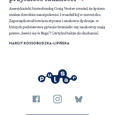
Amerykański biotechnolog Craig Venter uważał, że życiem
można dowolnie manipulować. I wsadził kij w mrowisko.
Zapoczątkował bowiem etyczne i naukowe dyskusje, w
których podstawowe pytanie brzmiało: czy naukowcy mają
prawo „bawić się w Boga”? [Artykuł także do słuchania]
MARGIT KOSSOBUDZKA-LIPIŃSKA