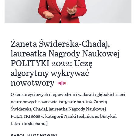
Żaneta Świderska-Chadaj,
laureatka Nagrody Naukowej
POLITYKI 2022: Uczę
algorytmy wykrywać
nowotwory
O sensie życiowych niepowodzeń i walorach głębokich sieci
neuronowych rozmawialiśmy z dr hab. inż. Żanetą
Świderską-Chadaj, laureatką Nagrody Naukowej
POLITYKI 2022 w kategorii Nauki techniczne. [Artykuł
także do słuchania]
KAROL JAŁOCHOWSKI