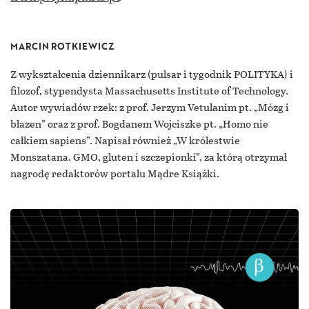
MARCIN ROTKIEWICZ
Z wykształcenia dziennikarz (pulsar i tygodnik POLITYKA) i
filozof, stypendysta Massachusetts Institute of Technology.
Autor wywiadów rzek: z prof. Jerzym Vetulanim pt. „Mózg i
błazen” oraz z prof. Bogdanem Wojciszke pt. „Homo nie
całkiem sapiens”. Napisał również „W królestwie
Monszatana. GMO, gluten i szczepionki”, za którą otrzymał
nagrodę redaktorów portalu Mądre Książki.