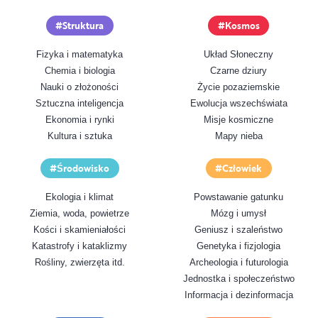
Struktura
Kosmos
Fizyka i matematyka
Układ Słoneczny
Chemia i biologia
Czarne dziury
Nauki o złożoności
Życie pozaziemskie
Sztuczna inteligencja
Ewolucja wszechświata
Ekonomia i rynki
Misje kosmiczne
Kultura i sztuka
Mapy nieba
Środowisko
Człowiek
Ekologia i klimat
Powstawanie gatunku
Ziemia, woda, powietrze
Mózg i umysł
Kości i skamieniałości
Geniusz i szaleństwo
Katastrofy i kataklizmy
Genetyka i fizjologia
Rośliny, zwierzęta itd.
Archeologia i futurologia
Jednostka i społeczeństwo
Informacja i dezinformacja