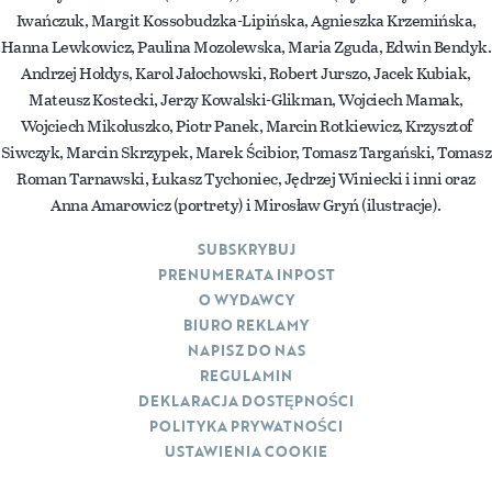
Iwańczuk, Margit Kossobudzka-Lipińska, Agnieszka Krzemińska,
Hanna Lewkowicz, Paulina Mozolewska, Maria Zguda, Edwin Bendyk.
Andrzej Hołdys, Karol Jałochowski, Robert Jurszo, Jacek Kubiak,
Mateusz Kostecki, Jerzy Kowalski-Glikman, Wojciech Mamak,
Wojciech Mikołuszko, Piotr Panek, Marcin Rotkiewicz, Krzysztof
Siwczyk, Marcin Skrzypek, Marek Ścibior, Tomasz Targański, Tomasz
Roman Tarnawski, Łukasz Tychoniec, Jędrzej Winiecki i inni oraz
Anna Amarowicz (portrety) i Mirosław Gryń (ilustracje).
SUBSKRYBUJ
PRENUMERATA INPOST
O WYDAWCY
BIURO REKLAMY
NAPISZ DO NAS
REGULAMIN
DEKLARACJA DOSTĘPNOŚCI
POLITYKA PRYWATNOŚCI
USTAWIENIA COOKIE