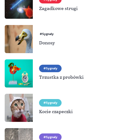
Zagadkowe strugi
Sygnały
Donosy
Sygnały
Trzustka z probówki
Sygnały
Kocie czapeczki
Sygnały