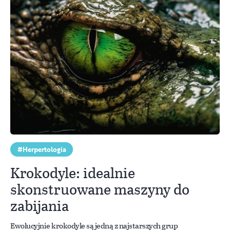
Herpertologia
Krokodyle: idealnie
skonstruowane maszyny do
zabijania
Ewolucyjnie krokodyle są jedną z najstarszych grup