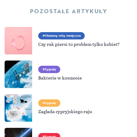
POZOSTAŁE ARTYKUŁY
Obalamy mity medyczne
Czy rak piersi to problem tylko kobiet?
Sygnały
Bakterie w kosmosie
Sygnały
Zagłada cypryjskiego raju
Sygnały