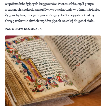
współcześnie żyjących kręgowców. Protosuchia, czyli grupa
wczesnych krokodylomorfów, wyewoluowały w późnym triasie.
Żyły na lądzie, miały długie kończyny, krótkie pyski i kostną
zbroję w formie dwóch rzędów płytek na całej długości ciała.
RADOSŁAW KOŻUSZEK