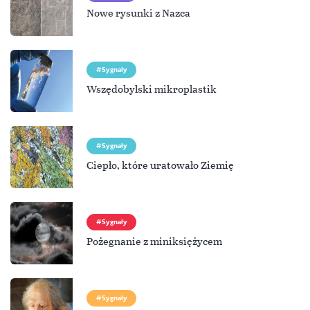
Nowe rysunki z Nazca
Sygnały
Wszędobylski mikroplastik
Sygnały
Ciepło, które uratowało Ziemię
Sygnały
Pożegnanie z miniksiężycem
Sygnały