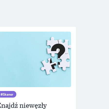
Skaner
Znajdź niewęzły