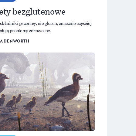
ety bezglutenowe
składniki pszenicy, nie gluten, znacznie częściej
łują problemy zdrowotne.
IA DENWORTH