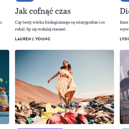
Jak cofnąć czas
Di
m
Czy testy wieku biologicznego są wiarygodne i co
Inne 
robić, by się wolniej starzeć.
wywo
LAUREN J. YOUNG
LYD