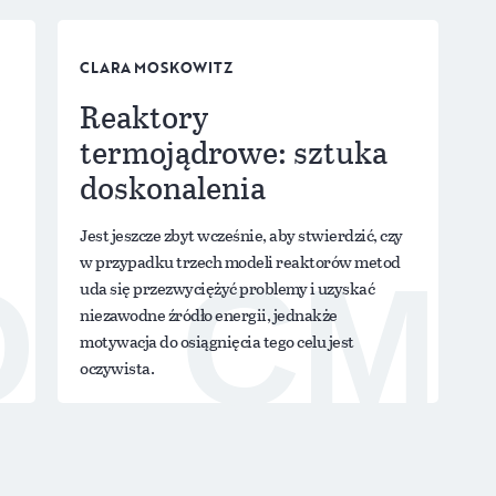
CLARA MOSKOWITZ
e
Reaktory
termojądrowe: sztuka
doskonalenia
Jest jeszcze zbyt wcześnie, aby stwierdzić, czy
w przypadku trzech modeli reaktorów metod
D
CM
uda się przezwyciężyć problemy i uzyskać
niezawodne źródło energii, jednakże
motywacja do osiągnięcia tego celu jest
oczywista.