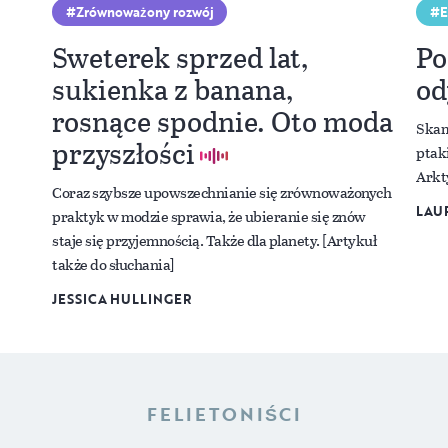
Zrównoważony rozwój
E
Sweterek sprzed lat,
Po
sukienka z banana,
od
rosnące spodnie. Oto moda
Skam
przyszłości
ptak
Arkt
Coraz szybsze upowszechnianie się zrównoważonych
LAUR
praktyk w modzie sprawia, że ubieranie się znów
staje się przyjemnością. Także dla planety. [Artykuł
także do słuchania]
JESSICA HULLINGER
FELIETONIŚCI