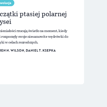
wolucja
czątki ptasiej polarnej
ysei
ieniałości rzucają światło na moment, kiedy
i rozpoczęły swoje niesamowite wędrówki do
yki w celach rozrodczych.
EN N. WILSON, DANIEL T. KSEPKA