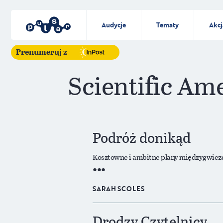
Audycje
Tematy
Akcj
Prenumeruj z
Scientific Am
Podróż donikąd
Kosztowne i ambitne plany międzygwiezdn
SARAH SCOLES
Drodzy Czytelnicy