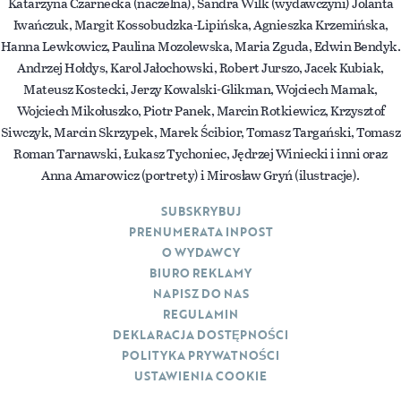
Katarzyna Czarnecka (naczelna), Sandra Wilk (wydawczyni) Jolanta
Iwańczuk, Margit Kossobudzka-Lipińska, Agnieszka Krzemińska,
Hanna Lewkowicz, Paulina Mozolewska, Maria Zguda, Edwin Bendyk.
Andrzej Hołdys, Karol Jałochowski, Robert Jurszo, Jacek Kubiak,
Mateusz Kostecki, Jerzy Kowalski-Glikman, Wojciech Mamak,
Wojciech Mikołuszko, Piotr Panek, Marcin Rotkiewicz, Krzysztof
Siwczyk, Marcin Skrzypek, Marek Ścibior, Tomasz Targański, Tomasz
Roman Tarnawski, Łukasz Tychoniec, Jędrzej Winiecki i inni oraz
Anna Amarowicz (portrety) i Mirosław Gryń (ilustracje).
SUBSKRYBUJ
PRENUMERATA INPOST
O WYDAWCY
BIURO REKLAMY
NAPISZ DO NAS
REGULAMIN
DEKLARACJA DOSTĘPNOŚCI
POLITYKA PRYWATNOŚCI
USTAWIENIA COOKIE