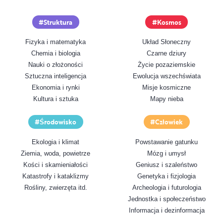
Struktura
Kosmos
Fizyka i matematyka
Układ Słoneczny
Chemia i biologia
Czarne dziury
Nauki o złożoności
Życie pozaziemskie
Sztuczna inteligencja
Ewolucja wszechświata
Ekonomia i rynki
Misje kosmiczne
Kultura i sztuka
Mapy nieba
Środowisko
Człowiek
Ekologia i klimat
Powstawanie gatunku
Ziemia, woda, powietrze
Mózg i umysł
Kości i skamieniałości
Geniusz i szaleństwo
Katastrofy i kataklizmy
Genetyka i fizjologia
Rośliny, zwierzęta itd.
Archeologia i futurologia
Jednostka i społeczeństwo
Informacja i dezinformacja