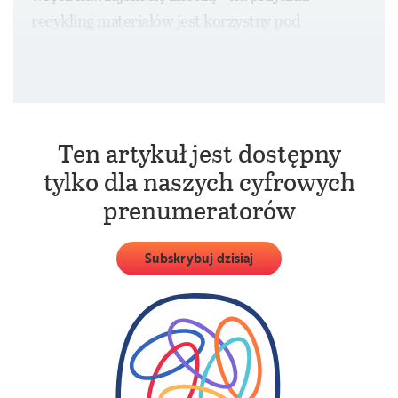
recykling materiałów jest korzystny pod
względem oszczędności zasobów, ale może
zwiększać ryzyko uwalniania mikrowłókien.
Ten artykuł jest dostępny
tylko dla naszych cyfrowych
prenumeratorów
Subskrybuj dzisiaj