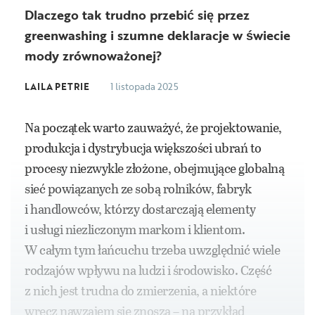
Dlaczego tak trudno przebić się przez
greenwashing i szumne deklaracje w świecie
mody zrównoważonej?
LAILA PETRIE
1 listopada 2025
Na początek warto zauważyć, że projektowanie,
produkcja i dystrybucja większości ubrań to
procesy niezwykle złożone, obejmujące globalną
sieć powiązanych ze sobą rolników, fabryk
i handlowców, którzy dostarczają elementy
i usługi niezliczonym markom i klientom.
W całym tym łańcuchu trzeba uwzględnić wiele
rodzajów wpływu na ludzi i środowisko. Część
z nich jest trudna do zmierzenia, a niektóre
wręcz nawzajem się znoszą – na przykład