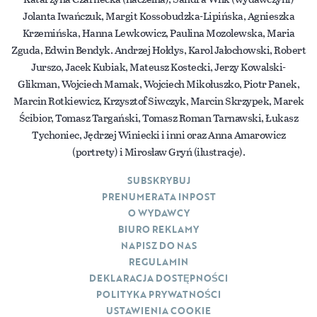
Jolanta Iwańczuk, Margit Kossobudzka-Lipińska, Agnieszka
Krzemińska, Hanna Lewkowicz, Paulina Mozolewska, Maria
Zguda, Edwin Bendyk. Andrzej Hołdys, Karol Jałochowski, Robert
Jurszo, Jacek Kubiak, Mateusz Kostecki, Jerzy Kowalski-
Glikman, Wojciech Mamak, Wojciech Mikołuszko, Piotr Panek,
Marcin Rotkiewicz, Krzysztof Siwczyk, Marcin Skrzypek, Marek
Ścibior, Tomasz Targański, Tomasz Roman Tarnawski, Łukasz
Tychoniec, Jędrzej Winiecki i inni oraz Anna Amarowicz
(portrety) i Mirosław Gryń (ilustracje).
SUBSKRYBUJ
PRENUMERATA INPOST
O WYDAWCY
BIURO REKLAMY
NAPISZ DO NAS
REGULAMIN
DEKLARACJA DOSTĘPNOŚCI
POLITYKA PRYWATNOŚCI
USTAWIENIA COOKIE