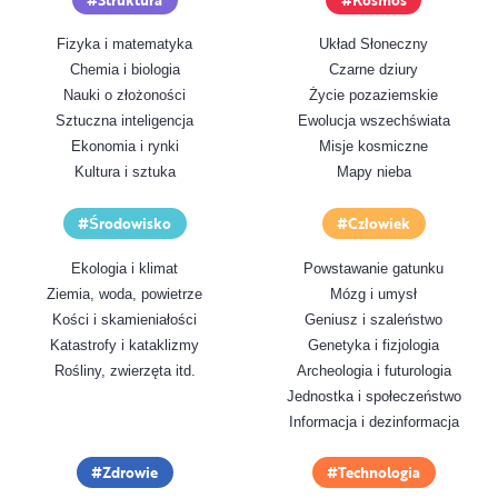
Fizyka i matematyka
Układ Słoneczny
Chemia i biologia
Czarne dziury
Nauki o złożoności
Życie pozaziemskie
Sztuczna inteligencja
Ewolucja wszechświata
Ekonomia i rynki
Misje kosmiczne
Kultura i sztuka
Mapy nieba
Środowisko
Człowiek
Ekologia i klimat
Powstawanie gatunku
Ziemia, woda, powietrze
Mózg i umysł
Kości i skamieniałości
Geniusz i szaleństwo
Katastrofy i kataklizmy
Genetyka i fizjologia
Rośliny, zwierzęta itd.
Archeologia i futurologia
Jednostka i społeczeństwo
Informacja i dezinformacja
Zdrowie
Technologia