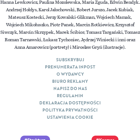
Hanna Lewkowicz, Paulina Mozolewska, Maria Zguda, Edwin Bendyk.
Andrzej Hołdys, Karol Jałochowski, Robert Jurszo, Jacek Kubiak,
Mateusz Kostecki, Jerzy Kowalski-Glikman, Wojciech Mamak,
Wojciech Mikołuszko, Piotr Panek, Marcin Rotkiewicz, Krzysztof
Siwczyk, Marcin Skrzypek, Marek Ścibior, Tomasz Targański, Tomasz
Roman Tarnawski, Łukasz Tychoniec, Jędrzej Winiecki i inni oraz
Anna Amarowicz (portrety) i Mirosław Gryń (ilustracje).
SUBSKRYBUJ
PRENUMERATA INPOST
O WYDAWCY
BIURO REKLAMY
NAPISZ DO NAS
REGULAMIN
DEKLARACJA DOSTĘPNOŚCI
POLITYKA PRYWATNOŚCI
USTAWIENIA COOKIE
Struktura
Kosmos