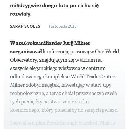
międzygwiezdnego lotu po cichu się
rozwiały.
SARAH SCOLES
1 listopada 2025
W 2016 roku miliarder Jurij Milner
zorganizował
konferencję prasową w One World
Observatory, znajdującym się w atrium na
szczycie eleganckiego wieżowca w centrum
odbudowanego kompleksu World Trade Center.
Milner zdobył majątek, inwestując w start-upy
technologiczne, a teraz chciał przeznaczyć część
tych pieniędzy na stworzenie statku
kosmicznego, który poleciałby do samych gwiazd.
Nazwał ten plan Breakthrough Starshot. Miał to