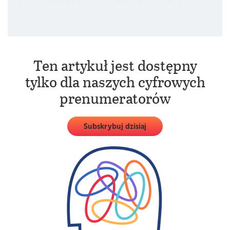
być projekt, który pozwoliłby dotrzeć do innego
układu planetarnego.
Ten artykuł jest dostępny
tylko dla naszych cyfrowych
prenumeratorów
Subskrybuj dzisiaj