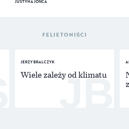
JUSTYNA JOŃCA
FELIETONIŚCI
JERZY BRALCZYK
A
Wiele zależy od klimatu
S
JB