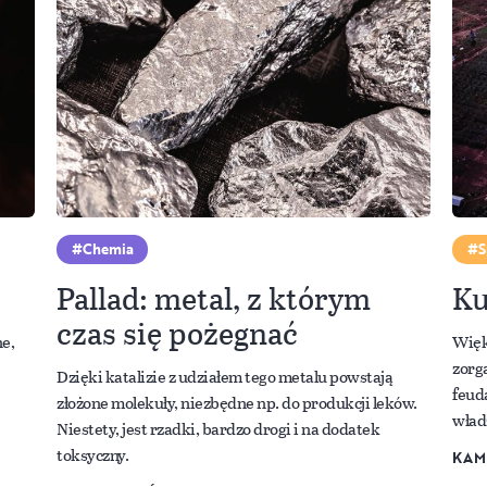
Chemia
S
Pallad: metal, z którym
Ku
czas się pożegnać
ne,
Więk
zorg
Dzięki katalizie z udziałem tego metalu powstają
feud
złożone molekuły, niezbędne np. do produkcji leków.
wład
Niestety, jest rzadki, bardzo drogi i na dodatek
toksyczny.
KAM