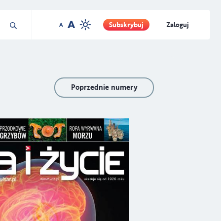
Subskrybuj
Zaloguj
Poprzednie numery