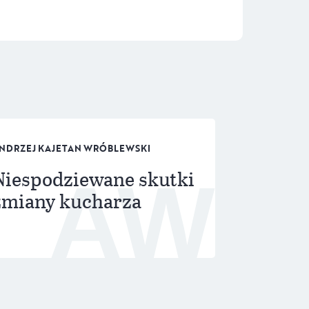
NDRZEJ KAJETAN WRÓBLEWSKI
Niespodziewane skutki
AW
zmiany kucharza