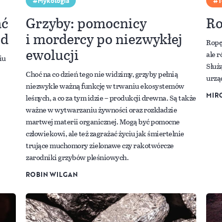
Mykologia
T
ać
Grzyby: pomocnicy
Ro
zd
i mordercy po niezwykłej
Ropę 
ewolucji
ale 
iu
Służ
Choć na co dzień tego nie widzimy, grzyby pełnią
urzą
niezwykle ważną funkcję w trwaniu ekosystemów
MIR
leśnych, a co za tym idzie – produkcji drewna. Są także
ważne w wytwarzaniu żywności oraz rozkładzie
martwej materii organicznej. Mogą być pomocne
człowiekowi, ale też zagrażać życiu jak śmiertelnie
trujące muchomory zielonawe czy rakotwórcze
zarodniki grzybów pleśniowych.
ROBIN WILGAN