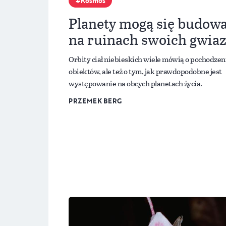
Kosmos
Planety mogą się budow
na ruinach swoich gwia
Orbity ciał niebieskich wiele mówią o pochodzen
obiektów, ale też o tym, jak prawdopodobne jest
występowanie na obcych planetach życia.
PRZEMEK BERG