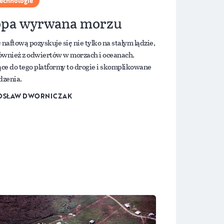
echnologie
pa wyrwana morzu
naftową pozyskuje się nie tylko na stałym lądzie,
również z odwiertów w morzach i oceanach.
ące do tego platformy to drogie i skomplikowane
dzenia.
OSŁAW DWORNICZAK