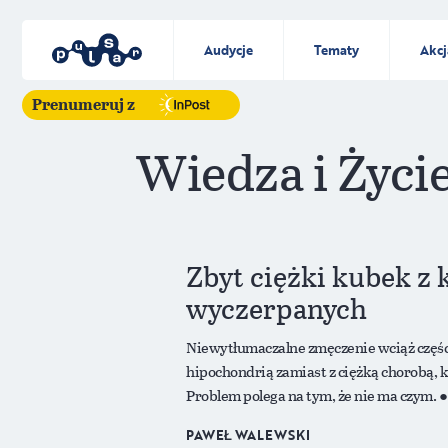
Audycje
Tematy
Akcj
Prenumeruj z
Wiedza i Życi
Zbyt ciężki kubek z k
wyczerpanych
Niewytłumaczalne zmęczenie wciąż części
hipochondrią zamiast z ciężką chorobą, k
Problem polega na tym, że nie ma czym.
PAWEŁ WALEWSKI