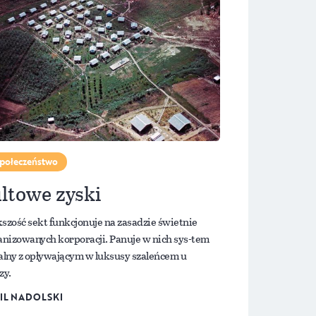
połeczeństwo
ltowe zyski
szość sekt funkcjonuje na zasadzie świetnie
anizowanych korporacji. Panuje w nich sys-tem
alny z opływającym w luksusy szaleńcem u
zy.
IL NADOLSKI