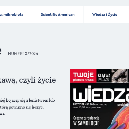
a: mikrobiota
Scientific American
Wiedza i Życie
e
NUMER 10/2024
awą, czyli życie
ej kojarzy się z lenistwem lub
tórą powinno się leczyć.