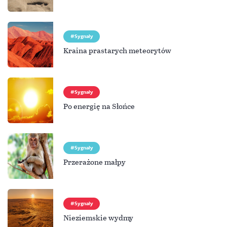
Sygnały
Kraina prastarych meteorytów
Sygnały
Po energię na Słońce
Sygnały
Przerażone małpy
Sygnały
Nieziemskie wydmy