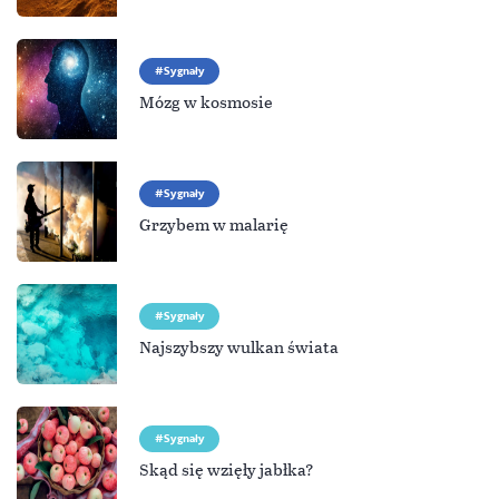
Sygnały
Mózg w kosmosie
Sygnały
Grzybem w malarię
Sygnały
Najszybszy wulkan świata
Sygnały
Skąd się wzięły jabłka?