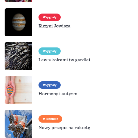
Sygnały
Kuzyni Jowisza
Sygnały
Lew z kolcami (w gardle)
Sygnały
Hormony i autyzm
Technika
Nowy przepis na rakietę