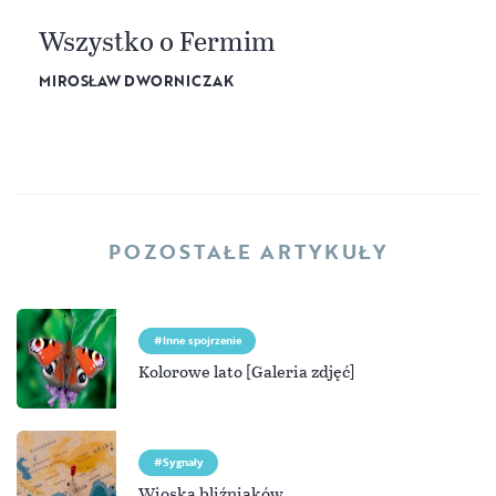
Wszystko o Fermim
MIROSŁAW DWORNICZAK
POZOSTAŁE ARTYKUŁY
Inne spojrzenie
Kolorowe lato [Galeria zdjęć]
Sygnały
Wioska bliźniaków