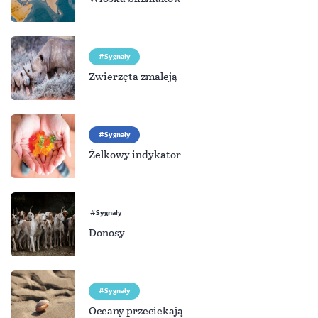
Sygnały
Zwierzęta zmaleją
Sygnały
Żelkowy indykator
Sygnały
Donosy
Sygnały
Oceany przeciekają