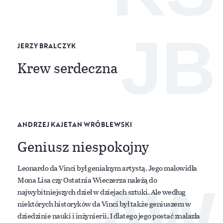
JB
JERZY BRALCZYK
Krew serdeczna
ANDRZEJ KAJETAN WRÓBLEWSKI
Geniusz niespokojny
Leonardo da Vinci był genialnym artystą. Jego malowidła
Mona Lisa czy Ostatnia Wieczerza należą do
AW
najwybitniejszych dzieł w dziejach sztuki. Ale według
niektórych historyków da Vinci był także geniuszem w
dziedzinie nauki i inżynierii. I dlatego jego postać znalazła