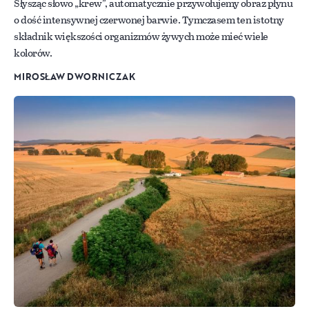
Słysząc słowo „krew”, automatycznie przywołujemy obraz płynu
o dość intensywnej czerwonej barwie. Tymczasem ten istotny
składnik większości organizmów żywych może mieć wiele
kolorów.
MIROSŁAW DWORNICZAK