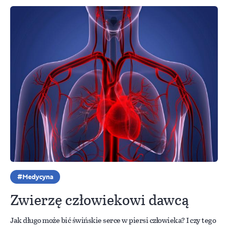
Medycyna
Zwierzę człowiekowi dawcą
Jak długo może bić świńskie serce w piersi człowieka? I czy tego