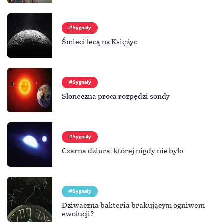
Sygnały
Śmieci lecą na Księżyc
Sygnały
Słoneczna proca rozpędzi sondy
Sygnały
Czarna dziura, której nigdy nie było
Sygnały
Dziwaczna bakteria brakującym ogniwem
ewolucji?