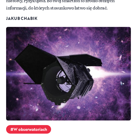
niestety, ryzykujesz. Bo twój smartfon to źródło cennych
informacji, do których stosunkowo łatwo się dobrać.
JAKUB CHABIK
W obserwatoriach