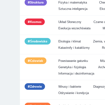
Struktura
Fizyka i matematyka
Chem
Sztuczna inteligencja
Eko
Kosmos
Układ Słoneczny
Czarne d
Ewolucja wszechświata
M
Środowisko
Ekologia i klimat
Ziemia, 
Katastrofy i kataklizmy
Ro
Człowiek
Powstawanie gatunku
Móz
Genetyka i fizjologia
Arche
Informacja i dezinformacja
Zdrowie
Wirusy i bakterie
Diagnozy
Odżywianie i kondycja