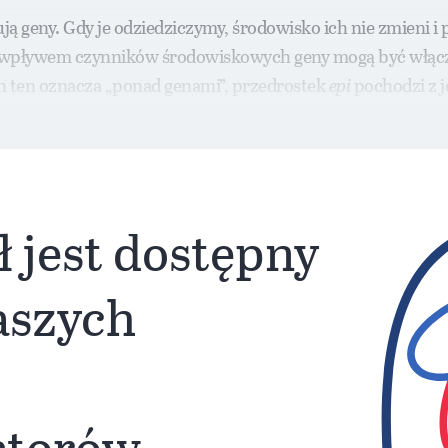
 geny. Gdy je odziedziczymy, środowisko ich nie zmieni i p
– pod wpływem czynników środowiskowych geny mogą być włą
n ten oznacza „ponad genami”, przedrostek
epi
pochodzi z j
ałka.
ł jest dostępny
naszych
atorów