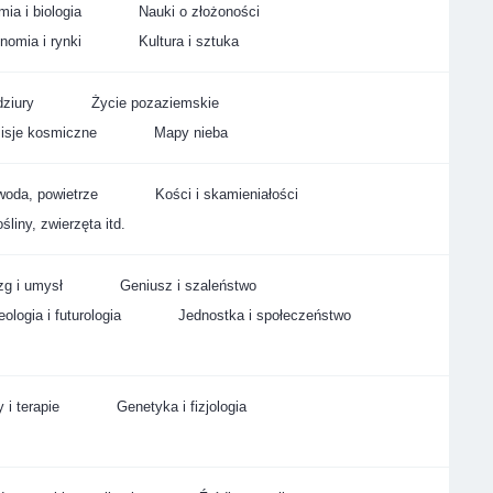
ia i biologia
Nauki o złożoności
nomia i rynki
Kultura i sztuka
ziury
Życie pozaziemskie
isje kosmiczne
Mapy nieba
woda, powietrze
Kości i skamieniałości
śliny, zwierzęta itd.
g i umysł
Geniusz i szaleństwo
ologia i futurologia
Jednostka i społeczeństwo
 i terapie
Genetyka i fizjologia