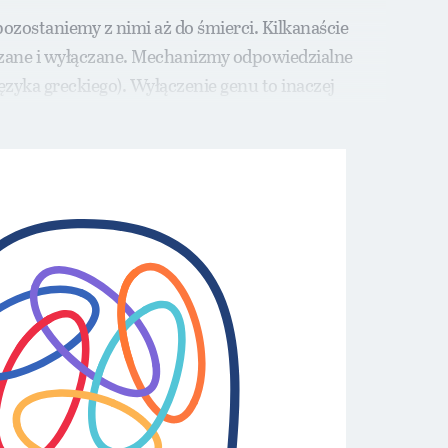
ozostaniemy z nimi aż do śmierci. Kilkanaście
czane i wyłączane. Mechanizmy odpowiedzialne
ęzyka greckiego). Wyłączenie genu to inaczej