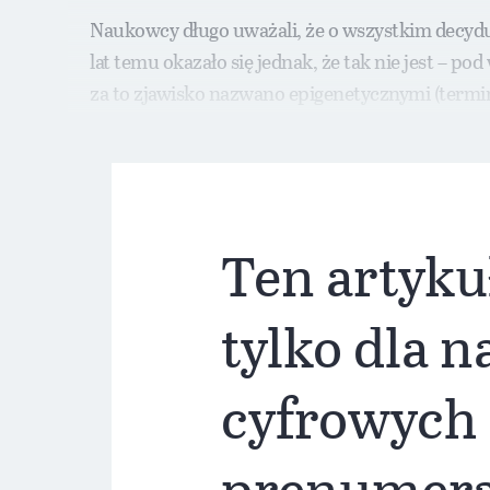
Naukowcy długo uważali, że o wszystkim decydują
lat temu okazało się jednak, że tak nie jest 
za to zjawisko nazwano epigenetycznymi (termi
zatrzymanie syntezy kodowanego przez niego bi
Ten artyku
tylko dla 
cyfrowych
prenumer