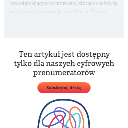
upamiętniający go monument, którego częścią są
odlane z brązu postacie, uosabiające Wiedzę,
Radość i Smutek, czyli różne rodzaje wiadomości
przekazywane za pomocą telefonu.
Ten artykuł jest dostępny
tylko dla naszych cyfrowych
prenumeratorów
Subskrybuj dzisiaj