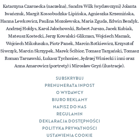
Katarzyna Czarnecka (naczelna), Sandra Wilk (wydawczyni) Jolanta
Iwańczuk, Margit Kossobudzka-Lipińska, Agnieszka Krzemińska,
Hanna Lewkowicz, Paulina Mozolewska, Maria Zguda, Edwin Bendyk.
Andrzej Hołdys, Karol Jałochowski, Robert Jurszo, Jacek Kubiak,
Mateusz Kostecki, Jerzy Kowalski-Glikman, Wojciech Mamak,
Wojciech Mikołuszko, Piotr Panek, Marcin Rotkiewicz, Krzysztof
Siwczyk, Marcin Skrzypek, Marek Ścibior, Tomasz Targański, Tomasz
Roman Tarnawski, Łukasz Tychoniec, Jędrzej Winiecki i inni oraz
Anna Amarowicz (portrety) i Mirosław Gryń (ilustracje).
SUBSKRYBUJ
PRENUMERATA INPOST
O WYDAWCY
BIURO REKLAMY
NAPISZ DO NAS
REGULAMIN
DEKLARACJA DOSTĘPNOŚCI
POLITYKA PRYWATNOŚCI
USTAWIENIA COOKIE