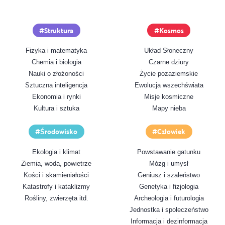
Struktura
Kosmos
Fizyka i matematyka
Układ Słoneczny
Chemia i biologia
Czarne dziury
Nauki o złożoności
Życie pozaziemskie
Sztuczna inteligencja
Ewolucja wszechświata
Ekonomia i rynki
Misje kosmiczne
Kultura i sztuka
Mapy nieba
Środowisko
Człowiek
Ekologia i klimat
Powstawanie gatunku
Ziemia, woda, powietrze
Mózg i umysł
Kości i skamieniałości
Geniusz i szaleństwo
Katastrofy i kataklizmy
Genetyka i fizjologia
Rośliny, zwierzęta itd.
Archeologia i futurologia
Jednostka i społeczeństwo
Informacja i dezinformacja