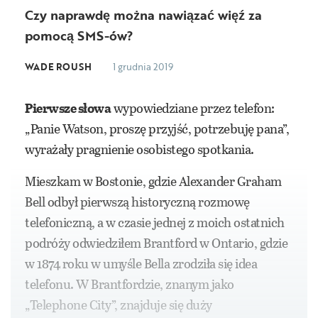
Czy naprawdę można nawiązać więź za
pomocą SMS-ów?
WADE ROUSH
1 grudnia 2019
Pierwsze słowa
wypowiedziane przez telefon:
„Panie Watson, proszę przyjść, potrzebuję pana”,
wyrażały pragnienie osobistego spotkania.
Mieszkam w Bostonie, gdzie Alexander Graham
Bell odbył pierwszą historyczną rozmowę
telefoniczną, a w czasie jednej z moich ostatnich
podróży odwiedziłem Brantford w Ontario, gdzie
w 1874 roku w umyśle Bella zrodziła się idea
telefonu. W Brantfordzie, znanym jako
„Telephone City”, znajduje się duży