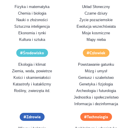
Fizyka i matematyka
Układ Słoneczny
Chemia i biologia
Czarne dziury
Nauki o złożoności
Życie pozaziemskie
Sztuczna inteligencja
Ewolucja wszechświata
Ekonomia i rynki
Misje kosmiczne
Kultura i sztuka
Mapy nieba
Środowisko
Człowiek
Ekologia i klimat
Powstawanie gatunku
Ziemia, woda, powietrze
Mózg i umysł
Kości i skamieniałości
Geniusz i szaleństwo
Katastrofy i kataklizmy
Genetyka i fizjologia
Rośliny, zwierzęta itd.
Archeologia i futurologia
Jednostka i społeczeństwo
Informacja i dezinformacja
Zdrowie
Technologia