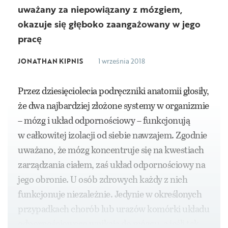
uważany za niepowiązany z mózgiem,
okazuje się głęboko zaangażowany w jego
pracę
JONATHAN KIPNIS
1 września 2018
Przez dziesięciolecia podręczniki anatomii głosiły,
że dwa najbardziej złożone systemy w organizmie
– mózg i układ odpornościowy – funkcjonują
w całkowitej izolacji od siebie nawzajem. Zgodnie
uważano, że mózg koncentruje się na kwestiach
zarządzania ciałem, zaś układ odpornościowy na
jego obronie. U osób zdrowych każdy z nich
funkcjonuje niezależnie. Jedynie w określonych
przypadkach chorób lub urazów komórki układu
odpornościowego wnikają do mózgu, a jeśli tak