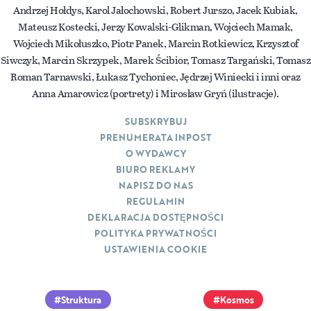
Andrzej Hołdys, Karol Jałochowski, Robert Jurszo, Jacek Kubiak,
Mateusz Kostecki, Jerzy Kowalski-Glikman, Wojciech Mamak,
Wojciech Mikołuszko, Piotr Panek, Marcin Rotkiewicz, Krzysztof
Siwczyk, Marcin Skrzypek, Marek Ścibior, Tomasz Targański, Tomasz
Roman Tarnawski, Łukasz Tychoniec, Jędrzej Winiecki i inni oraz
Anna Amarowicz (portrety) i Mirosław Gryń (ilustracje).
SUBSKRYBUJ
PRENUMERATA INPOST
O WYDAWCY
BIURO REKLAMY
NAPISZ DO NAS
REGULAMIN
DEKLARACJA DOSTĘPNOŚCI
POLITYKA PRYWATNOŚCI
USTAWIENIA COOKIE
Struktura
Kosmos