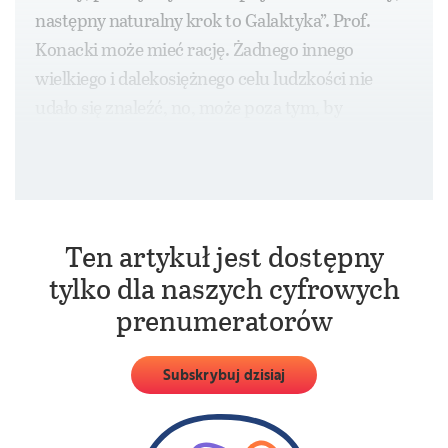
następny naturalny krok to Galaktyka”. Prof.
Konacki może mieć rację. Żadnego innego
wielkiego i dalekosiężnego celu ludzkości nie
udało się znaleźć, no, może poza tym, by
utrzymać się przy życiu i ochronić Ziemię przed
zniszczeniem.
Ten artykuł jest dostępny
tylko dla naszych cyfrowych
prenumeratorów
Subskrybuj dzisiaj