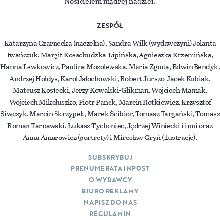
Nosicielem mądrej nadziei.
ZESPÓŁ
Katarzyna Czarnecka (naczelna), Sandra Wilk (wydawczyni) Jolanta
Iwańczuk, Margit Kossobudzka-Lipińska, Agnieszka Krzemińska,
Hanna Lewkowicz, Paulina Mozolewska, Maria Zguda, Edwin Bendyk.
Andrzej Hołdys, Karol Jałochowski, Robert Jurszo, Jacek Kubiak,
Mateusz Kostecki, Jerzy Kowalski-Glikman, Wojciech Mamak,
Wojciech Mikołuszko, Piotr Panek, Marcin Rotkiewicz, Krzysztof
Siwczyk, Marcin Skrzypek, Marek Ścibior, Tomasz Targański, Tomasz
Roman Tarnawski, Łukasz Tychoniec, Jędrzej Winiecki i inni oraz
Anna Amarowicz (portrety) i Mirosław Gryń (ilustracje).
SUBSKRYBUJ
PRENUMERATA INPOST
O WYDAWCY
BIURO REKLAMY
NAPISZ DO NAS
REGULAMIN