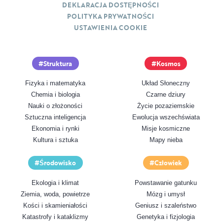
DEKLARACJA DOSTĘPNOŚCI
POLITYKA PRYWATNOŚCI
USTAWIENIA COOKIE
Struktura
Kosmos
Fizyka i matematyka
Układ Słoneczny
Chemia i biologia
Czarne dziury
Nauki o złożoności
Życie pozaziemskie
Sztuczna inteligencja
Ewolucja wszechświata
Ekonomia i rynki
Misje kosmiczne
Kultura i sztuka
Mapy nieba
Środowisko
Człowiek
Ekologia i klimat
Powstawanie gatunku
Ziemia, woda, powietrze
Mózg i umysł
Kości i skamieniałości
Geniusz i szaleństwo
Katastrofy i kataklizmy
Genetyka i fizjologia