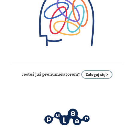
Jesteś już prenumeratorem?
Zaloguj się >