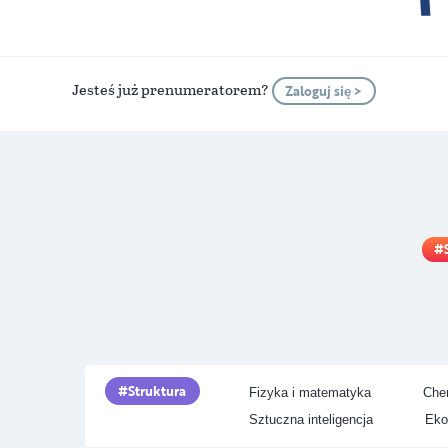
Jesteś już prenumeratorem?
Zaloguj się >
Struktura
Fizyka i matematyka
Chem
Sztuczna inteligencja
Eko