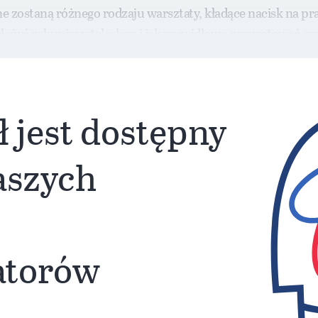
zostaną różnego rodzaju warsztaty, kładące nacisk na pra
łożyć zakupiony teleskop i jak prawidłowo przygotować spr
ł jest dostępny
naszych
atorów