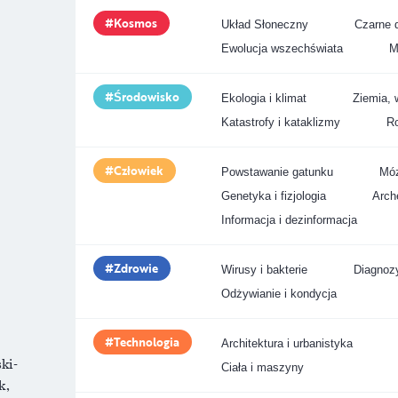
Kosmos
Układ Słoneczny
Czarne d
Ewolucja wszechświata
M
Środowisko
Ekologia i klimat
Ziemia, 
Katastrofy i kataklizmy
Ro
Człowiek
Powstawanie gatunku
Móz
Genetyka i fizjologia
Arche
Informacja i dezinformacja
Zdrowie
Wirusy i bakterie
Diagnozy
Odżywianie i kondycja
Technologia
Architektura i urbanistyka
ki-
Ciała i maszyny
k,