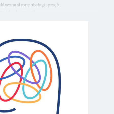
ktyczną stronę obsługi sprzętu
zęt do obserwacji.