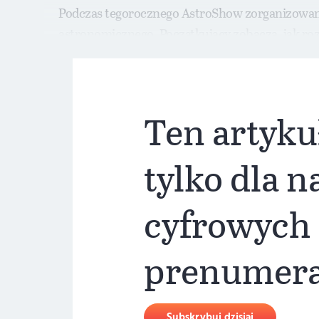
Podczas tegorocznego AstroShow zorganizowane 
astronomicznego. Początkujący zobaczą, jak roz
Ten artyku
tylko dla 
cyfrowych
prenumer
Subskrybuj dzisiaj