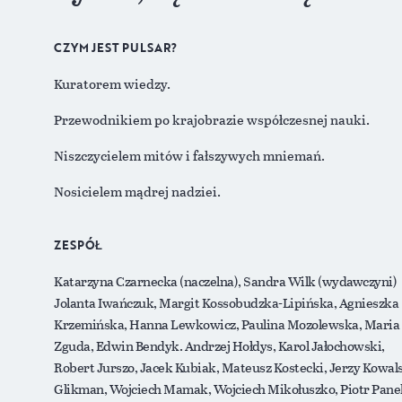
CZYM JEST PULSAR?
Kuratorem wiedzy.
Przewodnikiem po krajobrazie współczesnej nauki.
Niszczycielem mitów i fałszywych mniemań.
Nosicielem mądrej nadziei.
ZESPÓŁ
Katarzyna Czarnecka (naczelna), Sandra Wilk (wydawczyni)
Jolanta Iwańczuk, Margit Kossobudzka-Lipińska, Agnieszka
Krzemińska, Hanna Lewkowicz, Paulina Mozolewska, Maria
Zguda, Edwin Bendyk. Andrzej Hołdys, Karol Jałochowski,
Robert Jurszo, Jacek Kubiak, Mateusz Kostecki, Jerzy Kowals
Glikman, Wojciech Mamak, Wojciech Mikołuszko, Piotr Pane