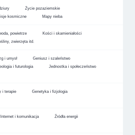
ziury
Życie pozaziemskie
isje kosmiczne
Mapy nieba
woda, powietrze
Kości i skamieniałości
śliny, zwierzęta itd.
g i umysł
Geniusz i szaleństwo
ologia i futurologia
Jednostka i społeczeństwo
 i terapie
Genetyka i fizjologia
Internet i komunikacja
Źródła energii