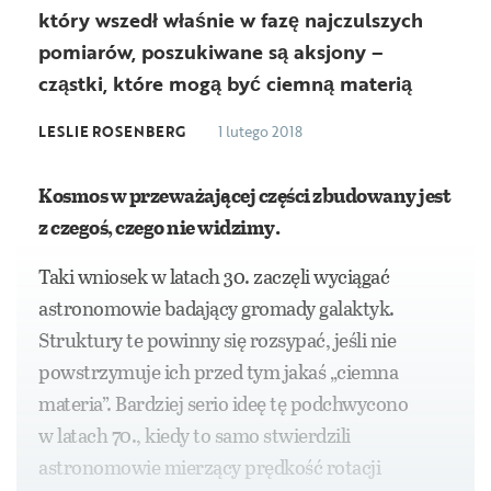
który wszedł właśnie w fazę najczulszych
pomiarów, poszukiwane są aksjony –
cząstki, które mogą być ciemną materią
LESLIE ROSENBERG
1 lutego 2018
Kosmos w przeważającej części zbudowany jest
z czegoś, czego nie widzimy.
Taki wniosek w latach 30. zaczęli wyciągać
astronomowie badający gromady galaktyk.
Struktury te powinny się rozsypać, jeśli nie
powstrzymuje ich przed tym jakaś „ciemna
materia”. Bardziej serio ideę tę podchwycono
w latach 70., kiedy to samo stwierdzili
astronomowie mierzący prędkość rotacji