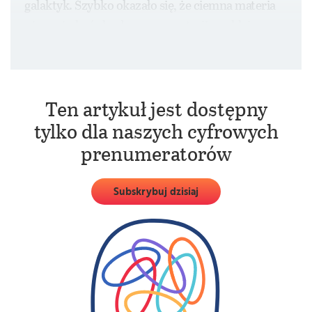
galaktyk. Szybko okazało się, że ciemna materia
nie może być zbudowana z materii zwykłej
i promieniowania.
Ten artykuł jest dostępny
tylko dla naszych cyfrowych
prenumeratorów
Subskrybuj dzisiaj