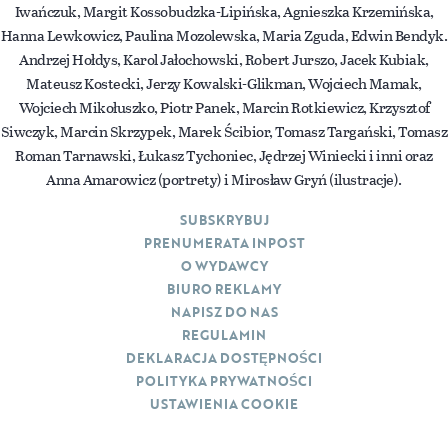
Iwańczuk, Margit Kossobudzka-Lipińska, Agnieszka Krzemińska,
Hanna Lewkowicz, Paulina Mozolewska, Maria Zguda, Edwin Bendyk.
Andrzej Hołdys, Karol Jałochowski, Robert Jurszo, Jacek Kubiak,
Mateusz Kostecki, Jerzy Kowalski-Glikman, Wojciech Mamak,
Wojciech Mikołuszko, Piotr Panek, Marcin Rotkiewicz, Krzysztof
Siwczyk, Marcin Skrzypek, Marek Ścibior, Tomasz Targański, Tomasz
Roman Tarnawski, Łukasz Tychoniec, Jędrzej Winiecki i inni oraz
Anna Amarowicz (portrety) i Mirosław Gryń (ilustracje).
SUBSKRYBUJ
PRENUMERATA INPOST
O WYDAWCY
BIURO REKLAMY
NAPISZ DO NAS
REGULAMIN
DEKLARACJA DOSTĘPNOŚCI
POLITYKA PRYWATNOŚCI
USTAWIENIA COOKIE