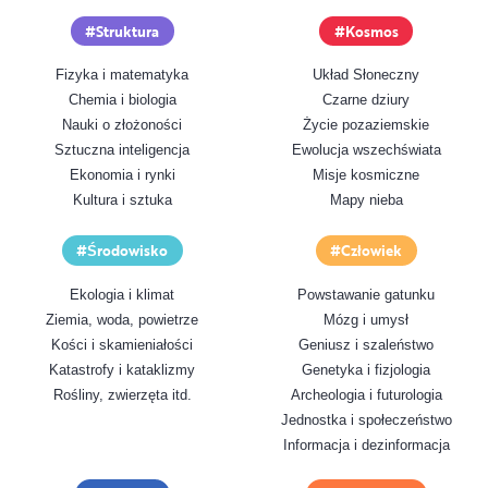
Struktura
Kosmos
Fizyka i matematyka
Układ Słoneczny
Chemia i biologia
Czarne dziury
Nauki o złożoności
Życie pozaziemskie
Sztuczna inteligencja
Ewolucja wszechświata
Ekonomia i rynki
Misje kosmiczne
Kultura i sztuka
Mapy nieba
Środowisko
Człowiek
Ekologia i klimat
Powstawanie gatunku
Ziemia, woda, powietrze
Mózg i umysł
Kości i skamieniałości
Geniusz i szaleństwo
Katastrofy i kataklizmy
Genetyka i fizjologia
Rośliny, zwierzęta itd.
Archeologia i futurologia
Jednostka i społeczeństwo
Informacja i dezinformacja