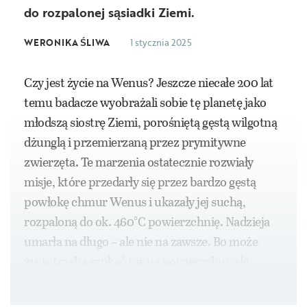
do rozpalonej sąsiadki Ziemi.
WERONIKA ŚLIWA
1 stycznia 2025
Czy jest życie na Wenus? Jeszcze niecałe 200 lat
temu badacze wyobrażali sobie tę planetę jako
młodszą siostrę Ziemi, porośniętą gęstą wilgotną
dżunglą i przemierzaną przez prymitywne
zwierzęta. Te marzenia ostatecznie rozwiały
misje, które przedarły się przez bardzo gęstą
powłokę chmur Wenus i ukazały jej suchą,
rozpaloną do ok. 460°C powierzchnię. Nadzieja
umarła na długo – ale nie na zawsze. Bo może
życia trzeba szukać nie na powierzchni, ale
właśnie w gęstych wenusjańskich chmurach?