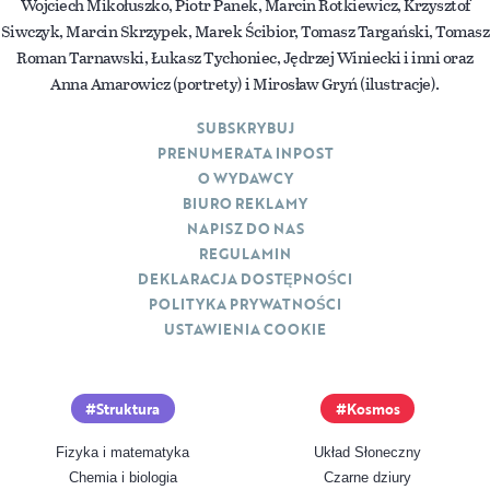
Wojciech Mikołuszko, Piotr Panek, Marcin Rotkiewicz, Krzysztof
Siwczyk, Marcin Skrzypek, Marek Ścibior, Tomasz Targański, Tomasz
Roman Tarnawski, Łukasz Tychoniec, Jędrzej Winiecki i inni oraz
Anna Amarowicz (portrety) i Mirosław Gryń (ilustracje).
SUBSKRYBUJ
PRENUMERATA INPOST
O WYDAWCY
BIURO REKLAMY
NAPISZ DO NAS
REGULAMIN
DEKLARACJA DOSTĘPNOŚCI
POLITYKA PRYWATNOŚCI
USTAWIENIA COOKIE
Struktura
Kosmos
Fizyka i matematyka
Układ Słoneczny
Chemia i biologia
Czarne dziury