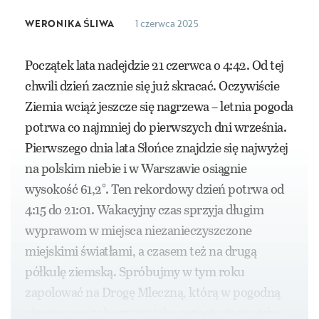
WERONIKA ŚLIWA
1 czerwca 2025
Początek lata nadejdzie 21 czerwca o 4:42. Od tej
chwili dzień zacznie się już skracać. Oczywiście
Ziemia wciąż jeszcze się nagrzewa – letnia pogoda
potrwa co najmniej do pierwszych dni września.
Pierwszego dnia lata Słońce znajdzie się najwyżej
na polskim niebie i w Warszawie osiągnie
wysokość 61,2°. Ten rekordowy dzień potrwa od
4:15 do 21:01. Wakacyjny czas sprzyja długim
wyprawom w miejsca niezanieczyszczone
miejskimi światłami, a czasem też na drugą
półkulę ziemską. Spróbujmy w tym roku
zapolować na Drogę Mleczną, którą w pogodną
ciemną noc zobaczymy jako przecinający niebo