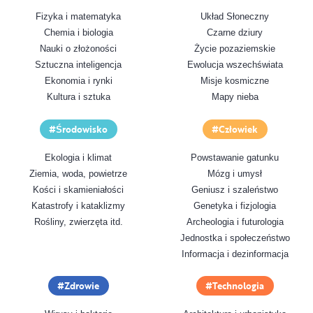
Fizyka i matematyka
Układ Słoneczny
Chemia i biologia
Czarne dziury
Nauki o złożoności
Życie pozaziemskie
Sztuczna inteligencja
Ewolucja wszechświata
Ekonomia i rynki
Misje kosmiczne
Kultura i sztuka
Mapy nieba
Środowisko
Człowiek
Ekologia i klimat
Powstawanie gatunku
Ziemia, woda, powietrze
Mózg i umysł
Kości i skamieniałości
Geniusz i szaleństwo
Katastrofy i kataklizmy
Genetyka i fizjologia
Rośliny, zwierzęta itd.
Archeologia i futurologia
Jednostka i społeczeństwo
Informacja i dezinformacja
Zdrowie
Technologia