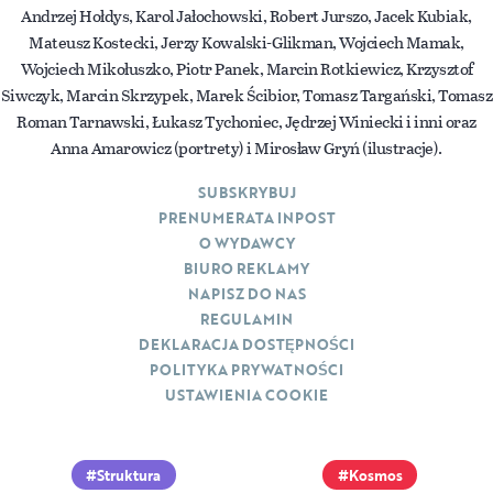
Andrzej Hołdys, Karol Jałochowski, Robert Jurszo, Jacek Kubiak,
Mateusz Kostecki, Jerzy Kowalski-Glikman, Wojciech Mamak,
Wojciech Mikołuszko, Piotr Panek, Marcin Rotkiewicz, Krzysztof
Siwczyk, Marcin Skrzypek, Marek Ścibior, Tomasz Targański, Tomasz
Roman Tarnawski, Łukasz Tychoniec, Jędrzej Winiecki i inni oraz
Anna Amarowicz (portrety) i Mirosław Gryń (ilustracje).
SUBSKRYBUJ
PRENUMERATA INPOST
O WYDAWCY
BIURO REKLAMY
NAPISZ DO NAS
REGULAMIN
DEKLARACJA DOSTĘPNOŚCI
POLITYKA PRYWATNOŚCI
USTAWIENIA COOKIE
Struktura
Kosmos