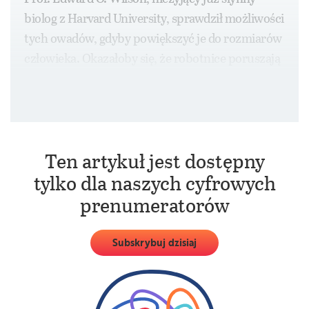
biolog z Harvard University, sprawdził możliwości
tych owadów, gdyby powiększyć je do rozmiarów
człowieka. Okazałoby się, że robotnice poruszają
się z prędkością nawet 26 km/h i pokonują
dziennie ok.
Ten artykuł jest dostępny
tylko dla naszych cyfrowych
prenumeratorów
Subskrybuj dzisiaj