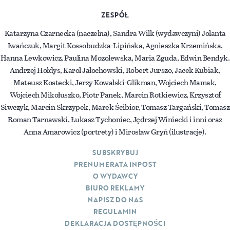
ZESPÓŁ
Katarzyna Czarnecka (naczelna), Sandra Wilk (wydawczyni) Jolanta
Iwańczuk, Margit Kossobudzka-Lipińska, Agnieszka Krzemińska,
Hanna Lewkowicz, Paulina Mozolewska, Maria Zguda, Edwin Bendyk.
Andrzej Hołdys, Karol Jałochowski, Robert Jurszo, Jacek Kubiak,
Mateusz Kostecki, Jerzy Kowalski-Glikman, Wojciech Mamak,
Wojciech Mikołuszko, Piotr Panek, Marcin Rotkiewicz, Krzysztof
Siwczyk, Marcin Skrzypek, Marek Ścibior, Tomasz Targański, Tomasz
Roman Tarnawski, Łukasz Tychoniec, Jędrzej Winiecki i inni oraz
Anna Amarowicz (portrety) i Mirosław Gryń (ilustracje).
SUBSKRYBUJ
PRENUMERATA INPOST
O WYDAWCY
BIURO REKLAMY
NAPISZ DO NAS
REGULAMIN
DEKLARACJA DOSTĘPNOŚCI