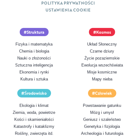
POLITYKA PRYWATNOŚCI
USTAWIENIA COOKIE
Struktura
Kosmos
Fizyka i matematyka
Układ Słoneczny
Chemia i biologia
Czarne dziury
Nauki o złożoności
Życie pozaziemskie
Sztuczna inteligencja
Ewolucja wszechświata
Ekonomia i rynki
Misje kosmiczne
Kultura i sztuka
Mapy nieba
Środowisko
Człowiek
Ekologia i klimat
Powstawanie gatunku
Ziemia, woda, powietrze
Mózg i umysł
Kości i skamieniałości
Geniusz i szaleństwo
Katastrofy i kataklizmy
Genetyka i fizjologia
Rośliny, zwierzęta itd.
Archeologia i futurologia