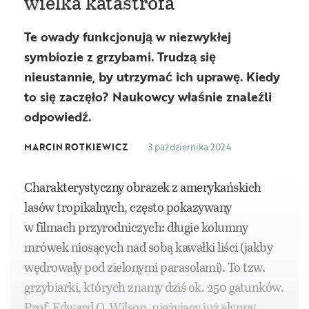
wielka katastrofa
Te owady funkcjonują w niezwykłej
symbiozie z grzybami. Trudzą się
nieustannie, by utrzymać ich uprawę. Kiedy
to się zaczęło? Naukowcy właśnie znaleźli
odpowiedź.
MARCIN ROTKIEWICZ
3 października 2024
Charakterystyczny obrazek z amerykańskich
lasów tropikalnych, często pokazywany
w filmach przyrodniczych: długie kolumny
mrówek niosących nad sobą kawałki liści (jakby
wędrowały pod zielonymi parasolami). To tzw.
grzybiarki, których znamy dziś ok. 250 gatunków.
Prof. Edward O. Wilson, nieżyjący już słynny