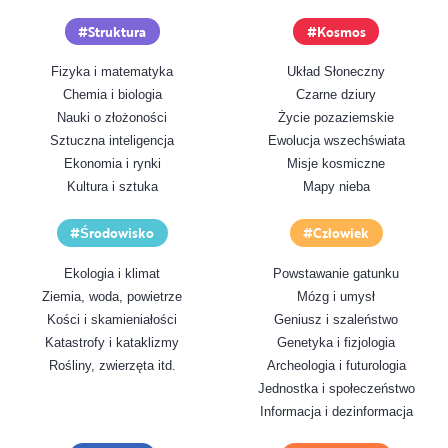
Struktura
Kosmos
Fizyka i matematyka
Układ Słoneczny
Chemia i biologia
Czarne dziury
Nauki o złożoności
Życie pozaziemskie
Sztuczna inteligencja
Ewolucja wszechświata
Ekonomia i rynki
Misje kosmiczne
Kultura i sztuka
Mapy nieba
Środowisko
Człowiek
Ekologia i klimat
Powstawanie gatunku
Ziemia, woda, powietrze
Mózg i umysł
Kości i skamieniałości
Geniusz i szaleństwo
Katastrofy i kataklizmy
Genetyka i fizjologia
Rośliny, zwierzęta itd.
Archeologia i futurologia
Jednostka i społeczeństwo
Informacja i dezinformacja