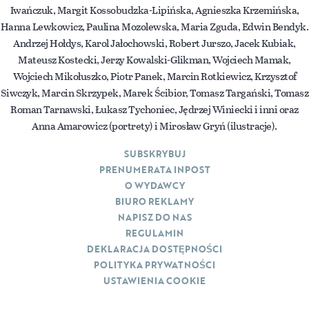
Iwańczuk, Margit Kossobudzka-Lipińska, Agnieszka Krzemińska,
Hanna Lewkowicz, Paulina Mozolewska, Maria Zguda, Edwin Bendyk.
Andrzej Hołdys, Karol Jałochowski, Robert Jurszo, Jacek Kubiak,
Mateusz Kostecki, Jerzy Kowalski-Glikman, Wojciech Mamak,
Wojciech Mikołuszko, Piotr Panek, Marcin Rotkiewicz, Krzysztof
Siwczyk, Marcin Skrzypek, Marek Ścibior, Tomasz Targański, Tomasz
Roman Tarnawski, Łukasz Tychoniec, Jędrzej Winiecki i inni oraz
Anna Amarowicz (portrety) i Mirosław Gryń (ilustracje).
SUBSKRYBUJ
PRENUMERATA INPOST
O WYDAWCY
BIURO REKLAMY
NAPISZ DO NAS
REGULAMIN
DEKLARACJA DOSTĘPNOŚCI
POLITYKA PRYWATNOŚCI
USTAWIENIA COOKIE