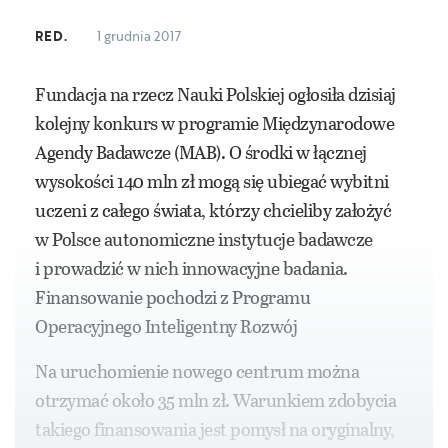
RED.
1 grudnia 2017
Fundacja na rzecz Nauki Polskiej ogłosiła dzisiaj
kolejny konkurs w programie Międzynarodowe
Agendy Badawcze (MAB). O środki w łącznej
wysokości 140 mln zł mogą się ubiegać wybitni
uczeni z całego świata, którzy chcieliby założyć
w Polsce autonomiczne instytucje badawcze
i prowadzić w nich innowacyjne badania.
Finansowanie pochodzi z Programu
Operacyjnego Inteligentny Rozwój
Na uruchomienie nowego centrum można
otrzymać około 35 mln zł. Warunkiem zdobycia
takiego finansowania jest pomysł na oryginalny,