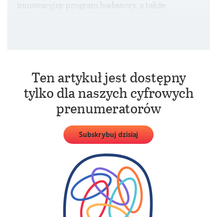
innowacyjny program badawczy, a także
zaangażowanie silnego partnera zagranicznego
i partnerów gospodarczych.
Ten artykuł jest dostępny
tylko dla naszych cyfrowych
prenumeratorów
Subskrybuj dzisiaj