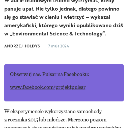
W aucie osobowym trudno wytrzymać, kiedy
panuje upał. Nie tylko jednak, dlatego powinno
się go stawiać w cieniu i wietrzyć – wykazał
amerykański, którego wyniki opublikowano dziś
w „Environmental Science & Technology”.
ANDRZEJ HOŁDYS
7 maja 2024
Obserwuj nas. Pulsar na Facebooku:
www.facebook.com/projektpulsar
W eksperymencie wykorzystano samochody
z rocznika 2015 lub młodsze. Mierzono poziom
unoszących się w powietrzu w ich wnętrzu związków