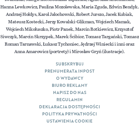
Hanna Lewkowicz, Paulina Mozolewska, Maria Zguda, Edwin Bendyk.
Andrzej Hołdys, Karol Jałochowski, Robert Jurszo, Jacek Kubiak,
Mateusz Kostecki, Jerzy Kowalski-Glikman, Wojciech Mamak,
Wojciech Mikołuszko, Piotr Panek, Marcin Rotkiewicz, Krzysztof
Siwczyk, Marcin Skrzypek, Marek Ścibior, Tomasz Targański, Tomasz
Roman Tarnawski, Łukasz Tychoniec, Jędrzej Winiecki i inni oraz
Anna Amarowicz (portrety) i Mirosław Gryń (ilustracje).
SUBSKRYBUJ
PRENUMERATA INPOST
O WYDAWCY
BIURO REKLAMY
NAPISZ DO NAS
REGULAMIN
DEKLARACJA DOSTĘPNOŚCI
POLITYKA PRYWATNOŚCI
USTAWIENIA COOKIE