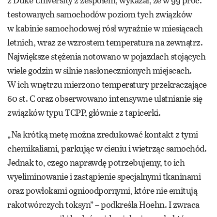
z Duke University z zespołem, wykazał, że w 99 proc.
testowanych samochodów poziom tych związków
w kabinie samochodowej rósł wyraźnie w miesiącach
letnich, wraz ze wzrostem temperatura na zewnątrz.
Największe stężenia notowano w pojazdach stojących
wiele godzin w silnie nasłonecznionych miejscach.
W ich wnętrzu mierzono temperatury przekraczające
60 st. C oraz obserwowano intensywne ulatnianie się
związków typu TCPP, głównie z tapicerki.
„Na krótką metę można zredukować kontakt z tymi
chemikaliami, parkując w cieniu i wietrząc samochód.
Jednak to, czego naprawdę potrzebujemy, to ich
wyeliminowanie i zastąpienie specjalnymi tkaninami
oraz powłokami ognioodpornymi, które nie emitują
rakotwórczych toksyn” – podkreśla Hoehn. I zwraca