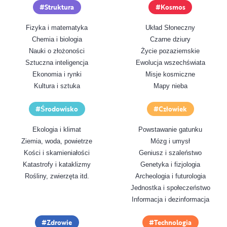
Struktura
Kosmos
Fizyka i matematyka
Układ Słoneczny
Chemia i biologia
Czarne dziury
Nauki o złożoności
Życie pozaziemskie
Sztuczna inteligencja
Ewolucja wszechświata
Ekonomia i rynki
Misje kosmiczne
Kultura i sztuka
Mapy nieba
Środowisko
Człowiek
Ekologia i klimat
Powstawanie gatunku
Ziemia, woda, powietrze
Mózg i umysł
Kości i skamieniałości
Geniusz i szaleństwo
Katastrofy i kataklizmy
Genetyka i fizjologia
Rośliny, zwierzęta itd.
Archeologia i futurologia
Jednostka i społeczeństwo
Informacja i dezinformacja
Zdrowie
Technologia