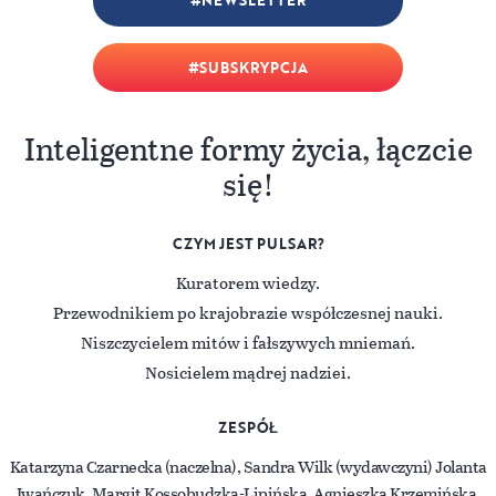
NEWSLETTER
SUBSKRYPCJA
Inteligentne formy życia, łączcie
się!
CZYM JEST PULSAR?
Kuratorem wiedzy.
Przewodnikiem po krajobrazie współczesnej nauki.
Niszczycielem mitów i fałszywych mniemań.
Nosicielem mądrej nadziei.
ZESPÓŁ
Katarzyna Czarnecka (naczelna), Sandra Wilk (wydawczyni) Jolanta
Iwańczuk, Margit Kossobudzka-Lipińska, Agnieszka Krzemińska,