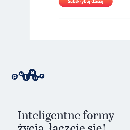
Subskrybuj dzisiaj
Inteligentne formy
życia, łączcie się!