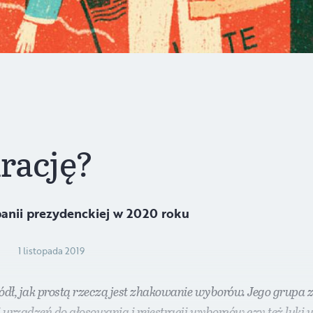
rację?
anii prezydenckiej w 2020 roku
1 listopada 2019
ódł, jak prostą rzeczą jest zhakowanie wyborów. Jego grupa z
ządzeń do głosowania i rejestracji wyborców czy też luki w 