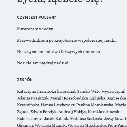
CZYM JEST PULSAR?
Kuratorem wiedzy.
Przewodnikiem po krajobrazie współczesnej nauki.
Niszczycielem mitów i fałszywych mniemań.
Nosicielem mądrej nadziei.
ZESPÓŁ
Katarzyna Czarnecka (naczelna), Sandra Wilk (wydawczyni)
Jolanta Iwańczuk, Margit Kossobudzka-Lipińska, Agnieszka
Krzemińska, Hanna Lewkowicz, Paulina Mozolewska, Maria
Zguda, Edwin Bendyk. Andrzej Hołdys, Karol Jałochowski,
Robert Jurszo, Jacek Kubiak, Mateusz Kostecki, Jerzy Kowals
Glikman, Wojciech Mamak, Wojciech Mikołuszko, Piotr Pane