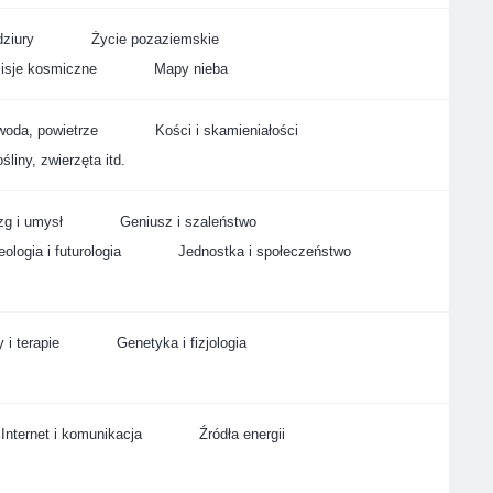
ziury
Życie pozaziemskie
isje kosmiczne
Mapy nieba
woda, powietrze
Kości i skamieniałości
śliny, zwierzęta itd.
g i umysł
Geniusz i szaleństwo
ologia i futurologia
Jednostka i społeczeństwo
 i terapie
Genetyka i fizjologia
Internet i komunikacja
Źródła energii