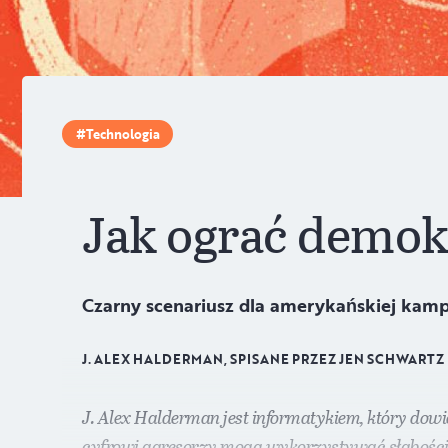
Technologia
Jak ograć demok
Czarny scenariusz dla amerykańskiej kamp
J. ALEX HALDERMAN, SPISANE PRZEZ JEN SCHWARTZ
J. Alex Halderman jest informatykiem, który dowi
cyfrowi agresorzy mogą wykorzystywać słabości ur