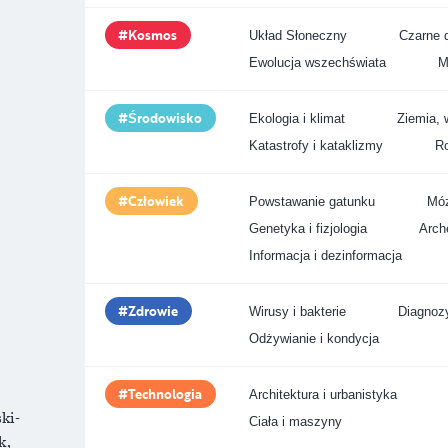
Kosmos
Układ Słoneczny
Czarne d
Ewolucja wszechświata
M
Środowisko
Ekologia i klimat
Ziemia, 
Katastrofy i kataklizmy
Ro
Człowiek
Powstawanie gatunku
Móz
Genetyka i fizjologia
Arche
Informacja i dezinformacja
Zdrowie
Wirusy i bakterie
Diagnozy
Odżywianie i kondycja
Technologia
Architektura i urbanistyka
ki-
Ciała i maszyny
k,