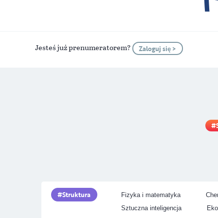
Jesteś już prenumeratorem?
Zaloguj się >
Struktura
Fizyka i matematyka
Chem
Sztuczna inteligencja
Eko