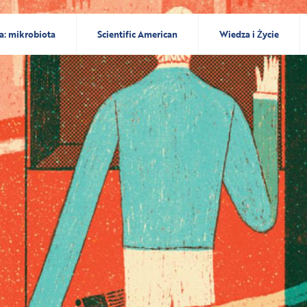
a: mikrobiota
Scientific American
Wiedza i Życie