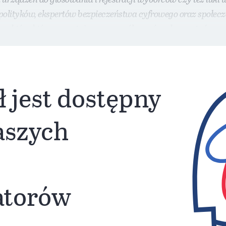
lityków, ekspertów bezpieczeństwa cyfrowego oraz społecze
h punktów, które napastnicy mogą próbować wykorzystać.
ł jest dostępny
naszych
atorów