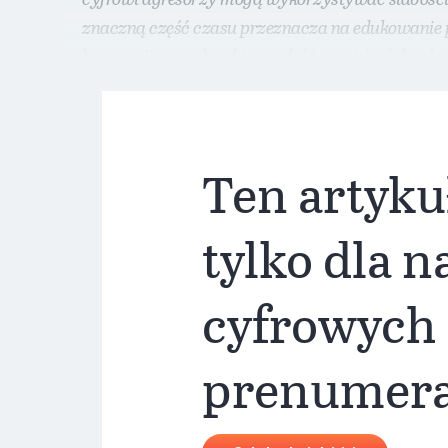
znaczną część czasu przeznacza na edukowanie po
kampanii prezydenckiej, nadal jest wiele słabyc
Ten artyku
tylko dla 
cyfrowych
prenumer