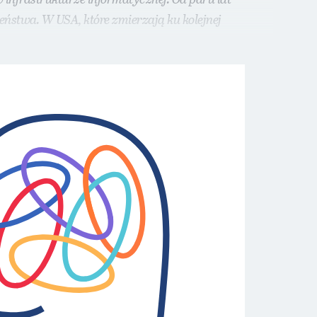
ństwa. W USA, które zmierzają ku kolejnej