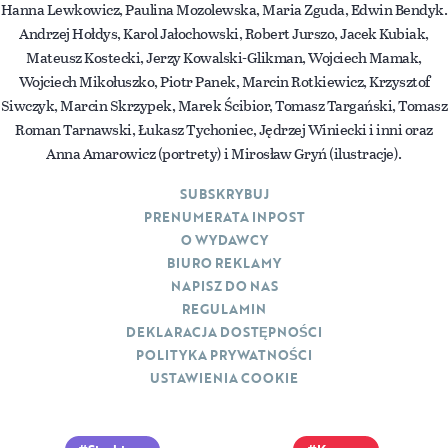
Hanna Lewkowicz, Paulina Mozolewska, Maria Zguda, Edwin Bendyk.
Andrzej Hołdys, Karol Jałochowski, Robert Jurszo, Jacek Kubiak,
Mateusz Kostecki, Jerzy Kowalski-Glikman, Wojciech Mamak,
Wojciech Mikołuszko, Piotr Panek, Marcin Rotkiewicz, Krzysztof
Siwczyk, Marcin Skrzypek, Marek Ścibior, Tomasz Targański, Tomasz
Roman Tarnawski, Łukasz Tychoniec, Jędrzej Winiecki i inni oraz
Anna Amarowicz (portrety) i Mirosław Gryń (ilustracje).
SUBSKRYBUJ
PRENUMERATA INPOST
O WYDAWCY
BIURO REKLAMY
NAPISZ DO NAS
REGULAMIN
DEKLARACJA DOSTĘPNOŚCI
POLITYKA PRYWATNOŚCI
USTAWIENIA COOKIE