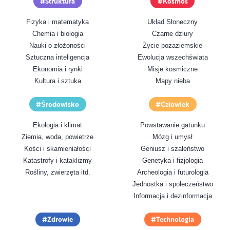
Struktura
Kosmos
Fizyka i matematyka
Układ Słoneczny
Chemia i biologia
Czarne dziury
Nauki o złożoności
Życie pozaziemskie
Sztuczna inteligencja
Ewolucja wszechświata
Ekonomia i rynki
Misje kosmiczne
Kultura i sztuka
Mapy nieba
Środowisko
Człowiek
Ekologia i klimat
Powstawanie gatunku
Ziemia, woda, powietrze
Mózg i umysł
Kości i skamieniałości
Geniusz i szaleństwo
Katastrofy i kataklizmy
Genetyka i fizjologia
Rośliny, zwierzęta itd.
Archeologia i futurologia
Jednostka i społeczeństwo
Informacja i dezinformacja
Zdrowie
Technologia