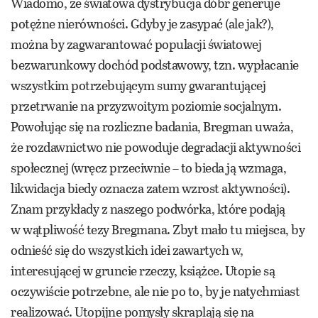
Wiadomo, że światowa dystrybucja dóbr generuje
potężne nierówności. Gdyby je zasypać (ale jak?),
można by zagwarantować populacji światowej
bezwarunkowy dochód podstawowy, tzn. wypłacanie
wszystkim potrzebującym sumy gwarantującej
przetrwanie na przyzwoitym poziomie socjalnym.
Powołując się na rozliczne badania, Bregman uważa,
że rozdawnictwo nie powoduje degradacji aktywności
społecznej (wręcz przeciwnie – to bieda ją wzmaga,
likwidacja biedy oznacza zatem wzrost aktywności).
Znam przykłady z naszego podwórka, które podają
w wątpliwość tezy Bregmana. Zbyt mało tu miejsca, by
odnieść się do wszystkich idei zawartych w,
interesującej w gruncie rzeczy, książce. Utopie są
oczywiście potrzebne, ale nie po to, by je natychmiast
realizować. Utopijne pomysły skraplają się na