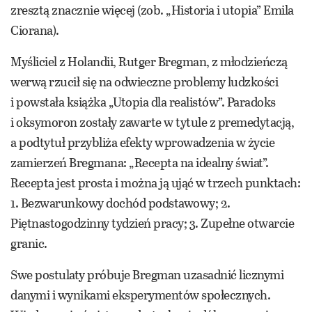
zresztą znacznie więcej (zob. „Historia i utopia” Emila
Ciorana).
Myśliciel z Holandii, Rutger Bregman, z młodzieńczą
werwą rzucił się na odwieczne problemy ludzkości
i powstała książka „Utopia dla realistów”. Paradoks
i oksymoron zostały zawarte w tytule z premedytacją,
a podtytuł przybliża efekty wprowadzenia w życie
zamierzeń Bregmana: „Recepta na idealny świat”.
Recepta jest prosta i można ją ująć w trzech punktach:
1. Bezwarunkowy dochód podstawowy; 2.
Piętnastogodzinny tydzień pracy; 3. Zupełne otwarcie
granic.
Swe postulaty próbuje Bregman uzasadnić licznymi
danymi i wynikami eksperymentów społecznych.