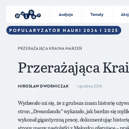
Audycje
Tematy
Akcj
POPULARYZATOR NAUKI 2024 I 2025
PRZERAŻAJĄCA KRAINA MARZEŃ
Przerażająca Kra
MIROSŁAW DWORNICZAK
1 grudnia 2018
Wydawało mi się, że z grubsza znam historię używ
stron „Dreamlandu” wykazało, jak bardzo się myliłem
wykonał gigantyczną pracę, dokumentując historię
strony mamy nastolatki z Meksyku oferujące – pr