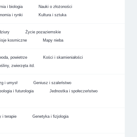
ia i biologia
Nauki o złożoności
nomia i rynki
Kultura i sztuka
ziury
Życie pozaziemskie
isje kosmiczne
Mapy nieba
woda, powietrze
Kości i skamieniałości
śliny, zwierzęta itd.
g i umysł
Geniusz i szaleństwo
ologia i futurologia
Jednostka i społeczeństwo
 i terapie
Genetyka i fizjologia