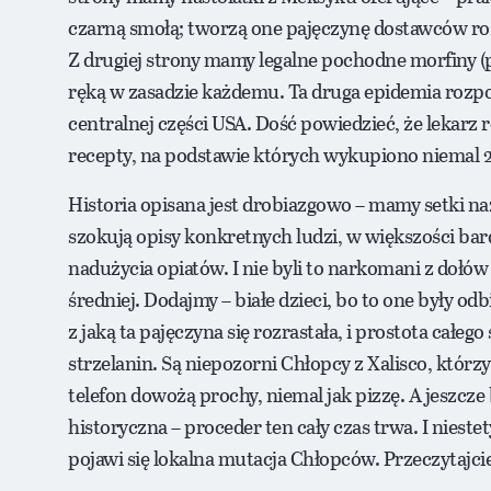
czarną smołą; tworzą one pajęczynę dostawców ro
Z drugiej strony mamy legalne pochodne morfiny 
ręką w zasadzie każdemu. Ta druga epidemia rozp
centralnej części USA. Dość powiedzieć, że lekarz r
recepty, na podstawie których wykupiono niemal 2
Historia opisana jest drobiazgowo – mamy setki na
szokują opisy konkretnych ludzi, w większości bar
nadużycia opiatów. I nie byli to narkomani z dołów s
średniej. Dodajmy – białe dzieci, bo to one były odb
z jaką ta pajęczyna się rozrastała, i prostota całeg
strzelanin. Są niepozorni Chłopcy z Xalisco, którz
telefon dowożą prochy, niemal jak pizzę. A jeszcze ba
historyczna – proceder ten cały czas trwa. I niestet
pojawi się lokalna mutacja Chłopców. Przeczytajcie