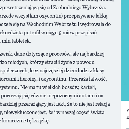
zprzestrzeniającą się od Zachodniego Wybrzeża.
(przede wszystkim oxycontin) przepisywane lekką
oczęła się na Wschodnim Wybrzeżu i wędrowała do
ekordzista potrafił w ciągu 9 mies. przepisać
 mln tabletek.
zwisk, dane dotyczące procesów, ale najbardziej
dzo młodych, którzy stracili życie z powodu
połecznych, lecz najczęściej dzieci ludzi z klasy
iorcami i heroiny, i oxycontinu. Przeraża łatwość,
o systemu. Nie ma tu wielkich bossów, karteli,
y poruszają się równie niepozornymi autami i na
rdziej przerażający jest fakt, że to nie jest relacja
W
y, niewykluczone jest, że i w naszej części świata
K
 koniecznie tę książkę.