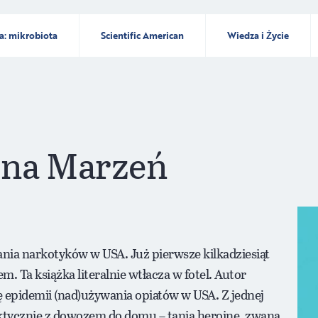
a: mikrobiota
Scientific American
Wiedza i Życie
ina Marzeń
ania narkotyków w USA. Już pierwsze kilkadziesiąt
. Ta książka literalnie wtłacza w fotel. Autor
 epidemii (nad)używania opiatów w USA. Z jednej
aktycznie z dowozem do domu – tanią heroinę, zwaną