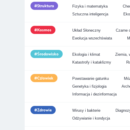
Struktura
Fizyka i matematyka
Chem
Sztuczna inteligencja
Eko
Kosmos
Układ Słoneczny
Czarne d
Ewolucja wszechświata
M
Środowisko
Ekologia i klimat
Ziemia, 
Katastrofy i kataklizmy
Ro
Człowiek
Powstawanie gatunku
Móz
Genetyka i fizjologia
Arche
Informacja i dezinformacja
Zdrowie
Wirusy i bakterie
Diagnozy
Odżywianie i kondycja