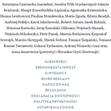
Katarzyna Czarnecka (naczelna), Sandra Wilk (wydawczyni) Jolanta
Iwańczuk, Margit Kossobudzka-Lipińska, Agnieszka Krzemińska,
Hanna Lewkowicz, Paulina Mozolewska, Maria Zguda, Edwin Bendyk.
Andrzej Hołdys, Karol Jałochowski, Robert Jurszo, Jacek Kubiak,
Mateusz Kostecki, Jerzy Kowalski-Glikman, Wojciech Mamak,
Wojciech Mikołuszko, Piotr Panek, Marcin Rotkiewicz, Krzysztof
Siwczyk, Marcin Skrzypek, Marek Ścibior, Tomasz Targański, Tomasz
Roman Tarnawski, Łukasz Tychoniec, Jędrzej Winiecki i inni oraz
Anna Amarowicz (portrety) i Mirosław Gryń (ilustracje).
SUBSKRYBUJ
PRENUMERATA INPOST
O WYDAWCY
BIURO REKLAMY
NAPISZ DO NAS
REGULAMIN
DEKLARACJA DOSTĘPNOŚCI
POLITYKA PRYWATNOŚCI
USTAWIENIA COOKIE