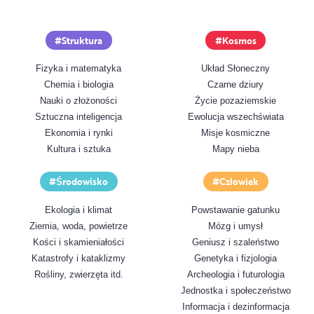
Struktura
Kosmos
Fizyka i matematyka
Układ Słoneczny
Chemia i biologia
Czarne dziury
Nauki o złożoności
Życie pozaziemskie
Sztuczna inteligencja
Ewolucja wszechświata
Ekonomia i rynki
Misje kosmiczne
Kultura i sztuka
Mapy nieba
Środowisko
Człowiek
Ekologia i klimat
Powstawanie gatunku
Ziemia, woda, powietrze
Mózg i umysł
Kości i skamieniałości
Geniusz i szaleństwo
Katastrofy i kataklizmy
Genetyka i fizjologia
Rośliny, zwierzęta itd.
Archeologia i futurologia
Jednostka i społeczeństwo
Informacja i dezinformacja