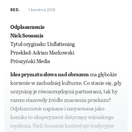
RED.
1 kwietnia 2018
Odpłaszczenie
Nick Sousanis
Tytuł oryginału: Unflattening
Przekład: Adrian Markowski
Prószyński Media
Idea prymatu słowa nad obrazem
ma głębokie
korzenie w zachodniej kulturze. Co stanie się, gdy
uczynimy je równorzędnymi partnerami, tak by
razem stanowiły źródło znaczenia przekazu?
Odpłaszczenie
napisane i narysowane jako
komiks to eksperyment dotyczący wizualnego
myślenia. Nick Sousanis kontestuje tradycyjne