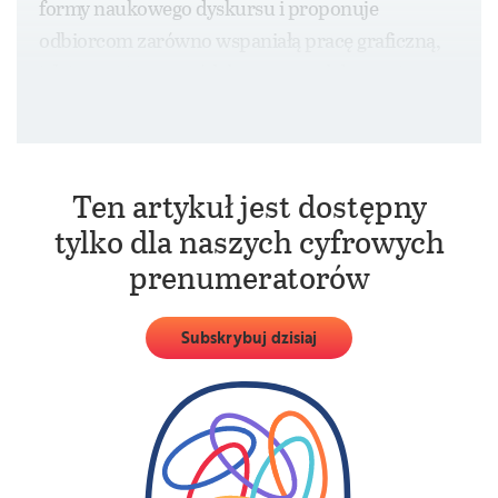
formy naukowego dyskursu i proponuje
odbiorcom zarówno wspaniałą pracę graficzną,
jak i poważny wywód dotyczący zdobywania
i gromadzenia wiedzy.
Ten artykuł jest dostępny
tylko dla naszych cyfrowych
prenumeratorów
Subskrybuj dzisiaj