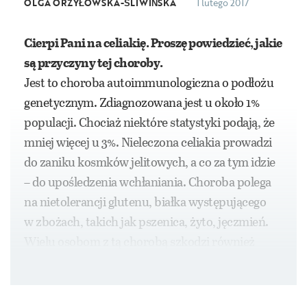
OLGA ORZYŁOWSKA-ŚLIWIŃSKA
1 lutego 2017
Cierpi Pani na celiakię. Proszę powiedzieć, jakie
są przyczyny tej choroby.
Jest to choroba autoimmunologiczna o podłożu
genetycznym. Zdiagnozowana jest u około 1%
populacji. Chociaż niektóre statystyki podają, że
mniej więcej u 3%. Nieleczona celiakia prowadzi
do zaniku kosmków jelitowych, a co za tym idzie
– do upośledzenia wchłaniania. Choroba polega
na nietolerancji glutenu, białka występującego
w zbożach, takich jak pszenica, żyto, jęczmień.
Wielu osobom z tą chorobą szkodzi również
owies.