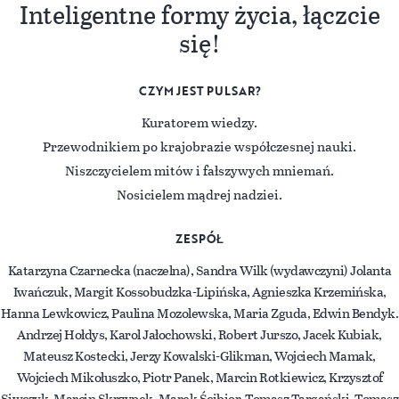
Inteligentne formy życia, łączcie
się!
CZYM JEST PULSAR?
Kuratorem wiedzy.
Przewodnikiem po krajobrazie współczesnej nauki.
Niszczycielem mitów i fałszywych mniemań.
Nosicielem mądrej nadziei.
ZESPÓŁ
Katarzyna Czarnecka (naczelna), Sandra Wilk (wydawczyni) Jolanta
Iwańczuk, Margit Kossobudzka-Lipińska, Agnieszka Krzemińska,
Hanna Lewkowicz, Paulina Mozolewska, Maria Zguda, Edwin Bendyk.
Andrzej Hołdys, Karol Jałochowski, Robert Jurszo, Jacek Kubiak,
Mateusz Kostecki, Jerzy Kowalski-Glikman, Wojciech Mamak,
Wojciech Mikołuszko, Piotr Panek, Marcin Rotkiewicz, Krzysztof
Siwczyk, Marcin Skrzypek, Marek Ścibior, Tomasz Targański, Tomasz