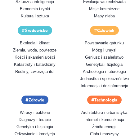
Sztuczna inteligencja
Ewolucja wszechświata
Ekonomia i rynki
Misje kosmiczne
Kultura i sztuka
Mapy nieba
Środowisko
Człowiek
Ekologia i klimat
Powstawanie gatunku
Ziemia, woda, powietrze
Mózg i umysł
Kości i skamieniałości
Geniusz i szaleństwo
Katastrofy i kataklizmy
Genetyka i fizjologia
Rośliny, zwierzęta itd.
Archeologia i futurologia
Jednostka i społeczeństwo
Informacja i dezinformacja
Zdrowie
Technologia
Wirusy i bakterie
Architektura i urbanistyka
Diagnozy i terapie
Internet i komunikacja
Genetyka i fizjologia
Źródła energii
Odżywianie i kondycja
Ciała i maszyny