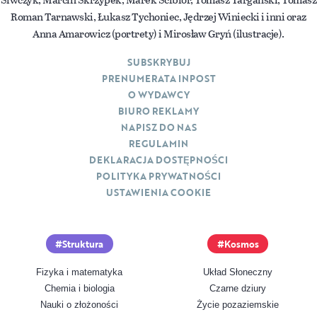
Roman Tarnawski, Łukasz Tychoniec, Jędrzej Winiecki i inni oraz
Anna Amarowicz (portrety) i Mirosław Gryń (ilustracje).
SUBSKRYBUJ
PRENUMERATA INPOST
O WYDAWCY
BIURO REKLAMY
NAPISZ DO NAS
REGULAMIN
DEKLARACJA DOSTĘPNOŚCI
POLITYKA PRYWATNOŚCI
USTAWIENIA COOKIE
Struktura
Kosmos
Fizyka i matematyka
Układ Słoneczny
Chemia i biologia
Czarne dziury
Nauki o złożoności
Życie pozaziemskie