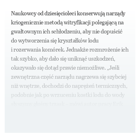
Naukowcy od dziesięcioleci konserwują narządy
kriogenicznie metodą witryfikacji polegającą na
gwałtownym ich schłodzeniu, aby nie dopuścić
do wytworzenia się kryształków lodu
i rozerwania komórek. Jednakże rozmrożenie ich
tak szybko, aby dało się uniknąć uszkodzeń,
okazywało się dotąd prawie niemożliwe. „Jeśli
zewnętrzna część narządu nagrzewa się szybciej
niż wnętrze, dochodzi do naprężeń termicznych,
podobnie jak po wrzuceniu kostki lodu do wody
słyszymy głośny trzask – mówi autor pracy Erik
Finger, chirurg transplantolog z University of
Minnesota.