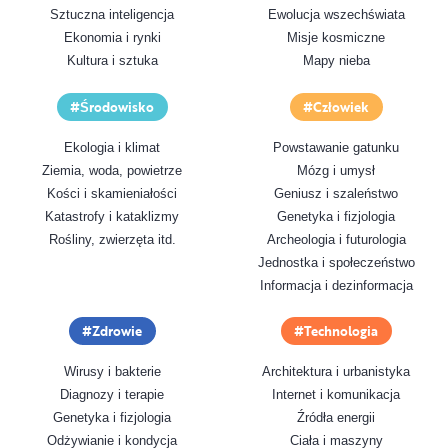
Sztuczna inteligencja
Ewolucja wszechświata
Ekonomia i rynki
Misje kosmiczne
Kultura i sztuka
Mapy nieba
Środowisko
Człowiek
Ekologia i klimat
Powstawanie gatunku
Ziemia, woda, powietrze
Mózg i umysł
Kości i skamieniałości
Geniusz i szaleństwo
Katastrofy i kataklizmy
Genetyka i fizjologia
Rośliny, zwierzęta itd.
Archeologia i futurologia
Jednostka i społeczeństwo
Informacja i dezinformacja
Zdrowie
Technologia
Wirusy i bakterie
Architektura i urbanistyka
Diagnozy i terapie
Internet i komunikacja
Genetyka i fizjologia
Źródła energii
Odżywianie i kondycja
Ciała i maszyny