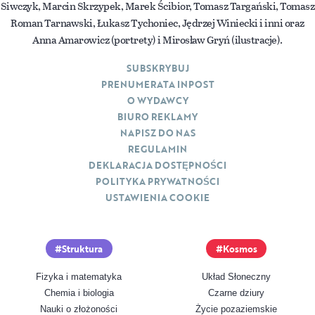
Siwczyk, Marcin Skrzypek, Marek Ścibior, Tomasz Targański, Tomasz
Roman Tarnawski, Łukasz Tychoniec, Jędrzej Winiecki i inni oraz
Anna Amarowicz (portrety) i Mirosław Gryń (ilustracje).
SUBSKRYBUJ
PRENUMERATA INPOST
O WYDAWCY
BIURO REKLAMY
NAPISZ DO NAS
REGULAMIN
DEKLARACJA DOSTĘPNOŚCI
POLITYKA PRYWATNOŚCI
USTAWIENIA COOKIE
Struktura
Kosmos
Fizyka i matematyka
Układ Słoneczny
Chemia i biologia
Czarne dziury
Nauki o złożoności
Życie pozaziemskie