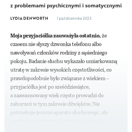
z problemami psychicznymi i somatycznymi
LYDIA DENWORTH
1 października 2023
Moja przyjaciółka zauważyła ostatnio,
że
czasem nie słyszy dzwonka telefonu albo
nawoływań członków rodziny z sąsiedniego
pokoju. Badanie słuchu wykazało umiarkowaną
utratę w zakresie wysokich częstotliwości, co
prawdopodobnie było związane z wiekiem –
przyjaciółka jest po sześćdziesiątce,
a zaawansowany wiek często prowadzi do
zaburzeń w tym zakresie dźwięków. Nie
potrzebuje jeszcze aparatu słuchowego, ale
zamierza monitorować sytuację i na czas
zaopatrzyć się w to urządzenie.