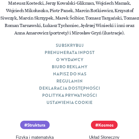
Mateusz Kostecki, Jerzy Kowalski-Glikman, Wojciech Mamak,
Wojciech Mikołuszko, Piotr Panek, Marcin Rotkiewicz, Krzysztof
Siwczyk, Marcin Skrzypek, Marek Ścibior, Tomasz Targański, Tomasz
Roman Tarnawski, Łukasz Tychoniec, Jędrzej Winiecki i inni oraz
Anna Amarowicz (portrety) i Mirosław Gryń (ilustracje).
SUBSKRYBUJ
PRENUMERATA INPOST
O WYDAWCY
BIURO REKLAMY
NAPISZ DO NAS
REGULAMIN
DEKLARACJA DOSTĘPNOŚCI
POLITYKA PRYWATNOŚCI
USTAWIENIA COOKIE
Struktura
Kosmos
Fizyka i matematyka
Układ Słoneczny