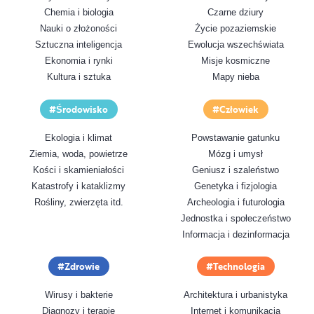
Chemia i biologia
Czarne dziury
Nauki o złożoności
Życie pozaziemskie
Sztuczna inteligencja
Ewolucja wszechświata
Ekonomia i rynki
Misje kosmiczne
Kultura i sztuka
Mapy nieba
Środowisko
Człowiek
Ekologia i klimat
Powstawanie gatunku
Ziemia, woda, powietrze
Mózg i umysł
Kości i skamieniałości
Geniusz i szaleństwo
Katastrofy i kataklizmy
Genetyka i fizjologia
Rośliny, zwierzęta itd.
Archeologia i futurologia
Jednostka i społeczeństwo
Informacja i dezinformacja
Zdrowie
Technologia
Wirusy i bakterie
Architektura i urbanistyka
Diagnozy i terapie
Internet i komunikacja