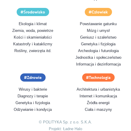
Środowisko
Człowiek
Ekologia i klimat
Powstawanie gatunku
Ziemia, woda, powietrze
Mózg i umysł
Kości i skamieniałości
Geniusz i szaleństwo
Katastrofy i kataklizmy
Genetyka i fizjologia
Rośliny, zwierzęta itd.
Archeologia i futurologia
Jednostka i społeczeństwo
Informacja i dezinformacja
Zdrowie
Technologia
Wirusy i bakterie
Architektura i urbanistyka
Diagnozy i terapie
Internet i komunikacja
Genetyka i fizjologia
Źródła energii
Odżywianie i kondycja
Ciała i maszyny
© POLITYKA Sp. z o.o. S.K.A.
Projekt:
Ładne Halo