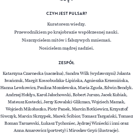
CZYM JEST PULSAR?
Kuratorem wiedzy.
Przewodnikiem po krajobrazie współczesnej nauki.
Niszczycielem mitów i fałszywych mniemań.
Nosicielem mądrej nadziei.
ZESPÓŁ
Katarzyna Czarnecka (naczelna), Sandra Wilk (wydawczyni) Jolanta
Iwańczuk, Margit Kossobudzka-Lipińska, Agnieszka Krzemińska,
Hanna Lewkowicz, Paulina Mozolewska, Maria Zguda, Edwin Bendyk.
Andrzej Hołdys, Karol Jałochowski, Robert Jurszo, Jacek Kubiak,
Mateusz Kostecki, Jerzy Kowalski-Glikman, Wojciech Mamak,
Wojciech Mikołuszko, Piotr Panek, Marcin Rotkiewicz, Krzysztof
Siwczyk, Marcin Skrzypek, Marek Ścibior, Tomasz Targański, Tomasz
Roman Tarnawski, Łukasz Tychoniec, Jędrzej Winiecki i inni oraz
Anna Amarowicz (portrety) i Mirosław Gryń (ilustracje).