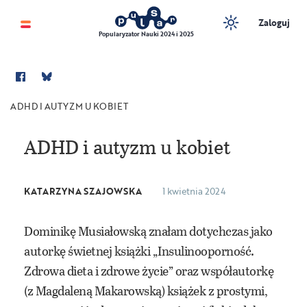
Zaloguj
Popularyzator Nauki 2024 i 2025
ADHD I AUTYZM U KOBIET
ADHD i autyzm u kobiet
KATARZYNA SZAJOWSKA
1 kwietnia 2024
Dominikę Musiałowską znałam dotychczas jako
autorkę świetnej książki „Insulinooporność.
Zdrowa dieta i zdrowe życie” oraz współautorkę
(z Magdaleną Makarowską) książek z prostymi,