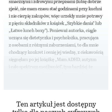
smacznymi i zdrowymi przepisami (lubię dobrze
zjeść, nie mam czasu stać godzinami przy kuchni
i nie cierpię zakupów, więc urzekły mnie potrawy
z pięciu składników z książek „Szybkie dania” lub
„Łatwe lunch boxy”). Ponieważ autorka, ciągle
ucząca się dietetyczka i psycholożka, pracująca
z osobami z różnymi zaburzeniami, to dla mnie
chodzący konkret i cenię jej wiedzę, z ciekawością
sięgnęłam po jej książkę „Mam ADHD, autyzm
i całe spektrum możliwości”, tym bardziej że
w rodzinie i wśród przyjaciół mam wielu
adehadowców i autystów.
Ten artykuł jest dostępny
tylko dla naszych cyfrowych