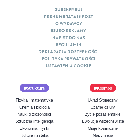
SUBSKRYBUJ
PRENUMERATA INPOST
O WYDAWCY
BIURO REKLAMY
NAPISZ DO NAS
REGULAMIN
DEKLARACJA DOSTĘPNOŚCI
POLITYKA PRYWATNOŚCI
USTAWIENIA COOKIE
Struktura
Kosmos
Fizyka i matematyka
Układ Słoneczny
Chemia i biologia
Czarne dziury
Nauki o złożoności
Życie pozaziemskie
Sztuczna inteligencja
Ewolucja wszechświata
Ekonomia i rynki
Misje kosmiczne
Kultura i sztuka
Mapy nieba