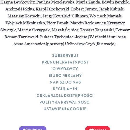
Hanna Lewkowicz, Paulina Mozolewska, Maria Zguda, Edwin Bendyk.
Andrzej Hołdys, Karol Jałochowski, Robert Jurszo, Jacek Kubiak,
Mateusz Kostecki, Jerzy Kowalski-Glikman, Wojciech Mamak,
Wojciech Mikołuszko, Piotr Panek, Marcin Rotkiewicz, Krzysztof
Siwczyk, Marcin Skrzypek, Marek Ścibior, Tomasz Targański, Tomasz
Roman Tarnawski, Łukasz Tychoniec, Jędrzej Winiecki i inni oraz
Anna Amarowicz (portrety) i Mirosław Gryń (ilustracje).
SUBSKRYBUJ
PRENUMERATA INPOST
O WYDAWCY
BIURO REKLAMY
NAPISZ DO NAS
REGULAMIN
DEKLARACJA DOSTĘPNOŚCI
POLITYKA PRYWATNOŚCI
USTAWIENIA COOKIE
Struktura
Kosmos