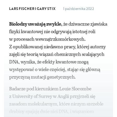
LARS FISCHER I GARY STIX
1 października 2022
Biolodzy uważają zwykle,
że dziwaczne zjawiska
fizyki kwantowej nie odgrywają istotnej roli
w procesach wewnątrzkomórkowych.
Z opublikowanej niedawno pracy, której autorzy
zajęli się teorią wiązań chemicznych scalających
DNA, wynika, że efekty kwantowe mogą
występować o wiele częściej, stając się główną
przyczyną mutacji genetycznych.
Badacze pod kierunkiem Louie Slocombe
z University of Surrey w Anglii przyjrzeli się
zasadom molekularnym, które niczym szczeble
drabiny spajają dwie nici DNA, i wiązaniom