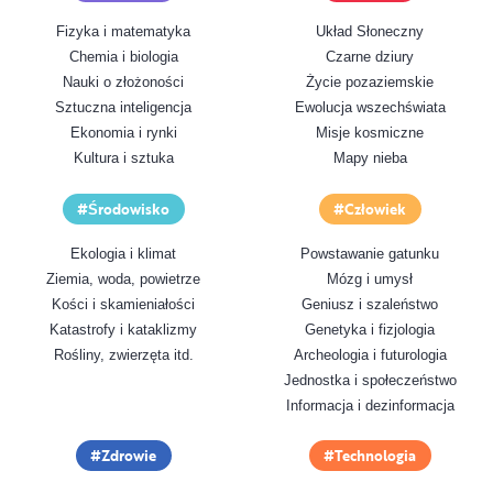
Fizyka i matematyka
Układ Słoneczny
Chemia i biologia
Czarne dziury
Nauki o złożoności
Życie pozaziemskie
Sztuczna inteligencja
Ewolucja wszechświata
Ekonomia i rynki
Misje kosmiczne
Kultura i sztuka
Mapy nieba
Środowisko
Człowiek
Ekologia i klimat
Powstawanie gatunku
Ziemia, woda, powietrze
Mózg i umysł
Kości i skamieniałości
Geniusz i szaleństwo
Katastrofy i kataklizmy
Genetyka i fizjologia
Rośliny, zwierzęta itd.
Archeologia i futurologia
Jednostka i społeczeństwo
Informacja i dezinformacja
Zdrowie
Technologia