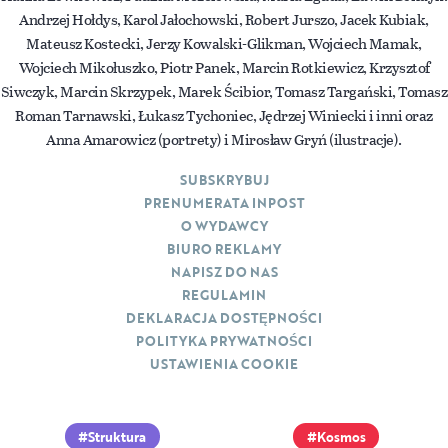
Andrzej Hołdys, Karol Jałochowski, Robert Jurszo, Jacek Kubiak,
Mateusz Kostecki, Jerzy Kowalski-Glikman, Wojciech Mamak,
Wojciech Mikołuszko, Piotr Panek, Marcin Rotkiewicz, Krzysztof
Siwczyk, Marcin Skrzypek, Marek Ścibior, Tomasz Targański, Tomasz
Roman Tarnawski, Łukasz Tychoniec, Jędrzej Winiecki i inni oraz
Anna Amarowicz (portrety) i Mirosław Gryń (ilustracje).
SUBSKRYBUJ
PRENUMERATA INPOST
O WYDAWCY
BIURO REKLAMY
NAPISZ DO NAS
REGULAMIN
DEKLARACJA DOSTĘPNOŚCI
POLITYKA PRYWATNOŚCI
USTAWIENIA COOKIE
Struktura
Kosmos