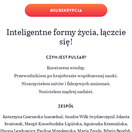
SUBSKRYPCJA
Inteligentne formy życia, łączcie
się!
CZYM JEST PULSAR?
Kuratorem wiedzy.
Przewodnikiem po krajobrazie współczesnej nauki.
Niszczycielem mitów i fałszywych mniemań.
Nosicielem mądrej nadziei.
ZESPÓŁ
Katarzyna Czarnecka (naczelna), Sandra Wilk (wydawczyni) Jolanta
Iwańczuk, Margit Kossobudzka-Lipińska, Agnieszka Krzemińska,
Hanna Lewkowicz, Paulina Mozolewska, Maria Zguda, Edwin Bendyk.