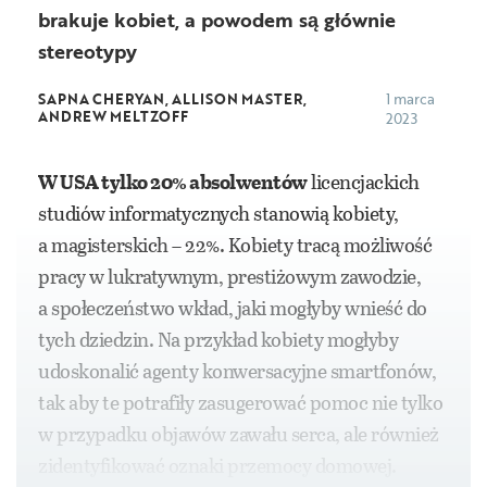
brakuje kobiet, a powodem są głównie
stereotypy
SAPNA CHERYAN, ALLISON MASTER,
1 marca
ANDREW MELTZOFF
2023
W USA tylko 20% absolwentów
licencjackich
studiów informatycznych stanowią kobiety,
a magisterskich – 22%. Kobiety tracą możliwość
pracy w lukratywnym, prestiżowym zawodzie,
a społeczeństwo wkład, jaki mogłyby wnieść do
tych dziedzin. Na przykład kobiety mogłyby
udoskonalić agenty konwersacyjne smartfonów,
tak aby te potrafiły zasugerować pomoc nie tylko
w przypadku objawów zawału serca, ale również
zidentyfikować oznaki przemocy domowej.