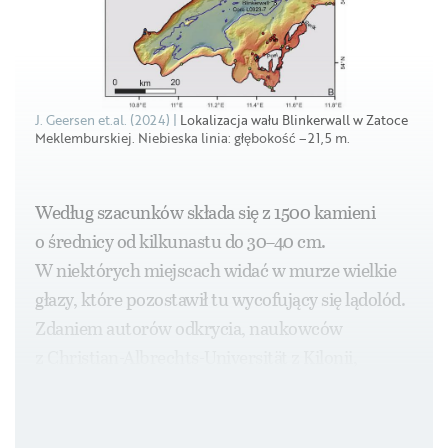
J. Geersen et.al. (2024)
Lokalizacja wału Blinkerwall w Zatoce
Meklemburskiej. Niebieska linia: głębokość –21,5 m.
Według szacunków składa się z 1500 kamieni
o średnicy od kilkunastu do 30–40 cm.
W niektórych miejscach widać w murze wielkie
głazy, które pozostawił tu wycofujący się lądolód.
Zdaniem autorów odkrycia, naukowców
z Christian-Albrechts-Universität z Kilonii,
strukturę (nazwaną Blinkerwall)
wykorzystywano do polowania na renifery.