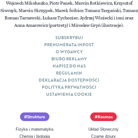
Wojciech Mikołuszko, Piotr Panek, Marcin Rotkiewicz, Krzysztof
Siwczyk, Marcin Skrzypek, Marek Ścibior, Tomasz Targański, Tomasz
Roman Tarnawski, Łukasz Tychoniec, Jędrzej Winiecki i inni oraz
Anna Amarowicz (portrety) i Mirosław Gryń (ilustracje).
SUBSKRYBUJ
PRENUMERATA INPOST
O WYDAWCY
BIURO REKLAMY
NAPISZ DO NAS
REGULAMIN
DEKLARACJA DOSTĘPNOŚCI
POLITYKA PRYWATNOŚCI
USTAWIENIA COOKIE
Struktura
Kosmos
Fizyka i matematyka
Układ Słoneczny
Chemia i biologia
Czarne dziury