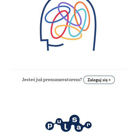
Jesteś już prenumeratorem?
Zaloguj się >