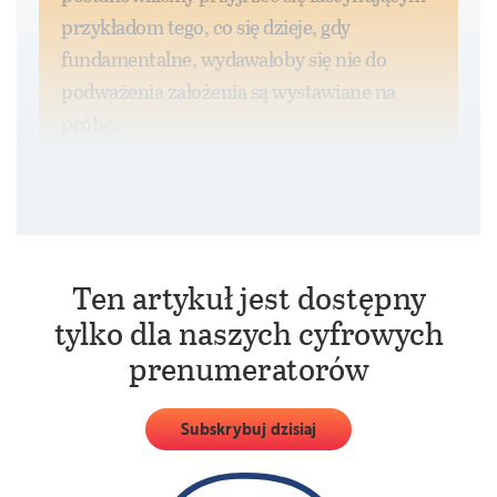
przykładom tego, co się dzieje, gdy
fundamentalne, wydawałoby się nie do
podważenia założenia są wystawiane na
próbę.
Ten artykuł jest dostępny
tylko dla naszych cyfrowych
prenumeratorów
Subskrybuj dzisiaj