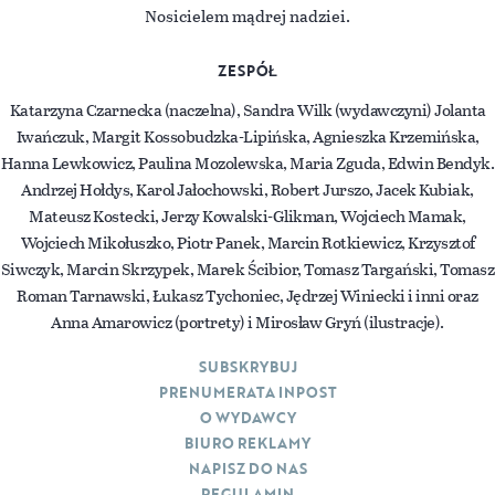
Nosicielem mądrej nadziei.
ZESPÓŁ
Katarzyna Czarnecka (naczelna), Sandra Wilk (wydawczyni) Jolanta
Iwańczuk, Margit Kossobudzka-Lipińska, Agnieszka Krzemińska,
Hanna Lewkowicz, Paulina Mozolewska, Maria Zguda, Edwin Bendyk.
Andrzej Hołdys, Karol Jałochowski, Robert Jurszo, Jacek Kubiak,
Mateusz Kostecki, Jerzy Kowalski-Glikman, Wojciech Mamak,
Wojciech Mikołuszko, Piotr Panek, Marcin Rotkiewicz, Krzysztof
Siwczyk, Marcin Skrzypek, Marek Ścibior, Tomasz Targański, Tomasz
Roman Tarnawski, Łukasz Tychoniec, Jędrzej Winiecki i inni oraz
Anna Amarowicz (portrety) i Mirosław Gryń (ilustracje).
SUBSKRYBUJ
PRENUMERATA INPOST
O WYDAWCY
BIURO REKLAMY
NAPISZ DO NAS
REGULAMIN