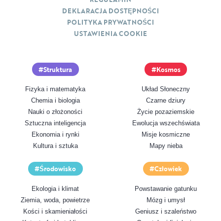
DEKLARACJA DOSTĘPNOŚCI
POLITYKA PRYWATNOŚCI
USTAWIENIA COOKIE
Struktura
Kosmos
Fizyka i matematyka
Układ Słoneczny
Chemia i biologia
Czarne dziury
Nauki o złożoności
Życie pozaziemskie
Sztuczna inteligencja
Ewolucja wszechświata
Ekonomia i rynki
Misje kosmiczne
Kultura i sztuka
Mapy nieba
Środowisko
Człowiek
Ekologia i klimat
Powstawanie gatunku
Ziemia, woda, powietrze
Mózg i umysł
Kości i skamieniałości
Geniusz i szaleństwo