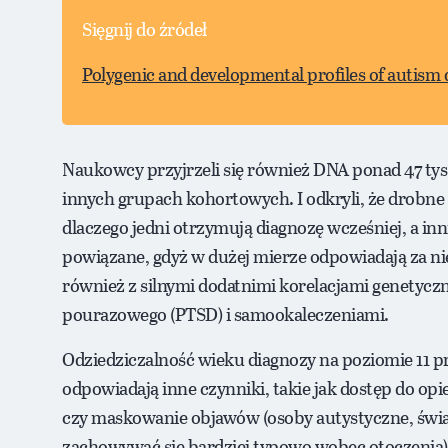
Sięgnij do źródeł
Polygenic and developmental profiles of autism d
Naukowcy przyjrzeli się również DNA ponad 47 ty
innych grupach kohortowych. I odkryli, że drobne 
dlaczego jedni otrzymują diagnozę wcześniej, a inni 
powiązane, gdyż w dużej mierze odpowiadają za nie
również z silnymi dodatnimi korelacjami genetycz
pourazowego (PTSD) i samookaleczeniami.
Odziedziczalność wieku diagnozy na poziomie 11 p
odpowiadają inne czynniki, takie jak dostęp do op
czy maskowanie objawów (osoby autystyczne, świad
zachowywać się bardziej typowo wobec otoczenia).