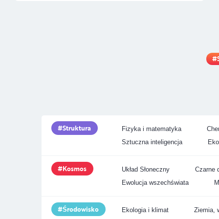
Struktura
Fizyka i matematyka
Chem
Sztuczna inteligencja
Eko
Kosmos
Układ Słoneczny
Czarne d
Ewolucja wszechświata
M
Środowisko
Ekologia i klimat
Ziemia, 