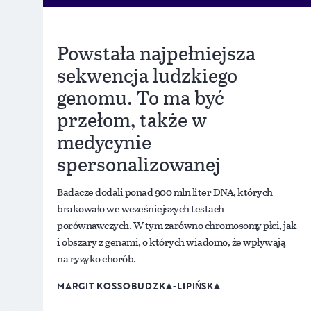
Powstała najpełniejsza
sekwencja ludzkiego
genomu. To ma być
przełom, także w
medycynie
spersonalizowanej
Badacze dodali ponad 900 mln liter DNA, których
brakowało we wcześniejszych testach
porównawczych. W tym zarówno chromosomy płci, jak
i obszary z genami, o których wiadomo, że wpływają
na ryzyko chorób.
MARGIT KOSSOBUDZKA-LIPIŃSKA