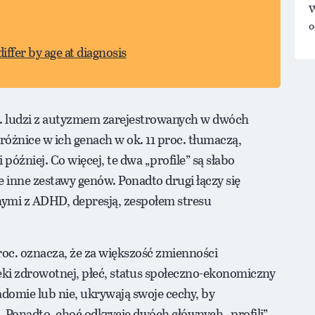
W
o
iffer by age at diagnosis
s. ludzi z autyzmem zarejestrowanych w dwóch
różnice w ich genach w ok. 11 proc. tłumaczą,
później. Co więcej, te dwa „profile” są słabo
 inne zestawy genów. Ponadto drugi łączy się
nymi z ADHD, depresją, zespołem stresu
roc. oznacza, że za większość zmienności
ieki zdrowotnej, płeć, status społeczno-ekonomiczny
omie lub nie, ukrywają swoje cechy, by
 Ponadto, choć odkrycie dwóch głównych „profili”