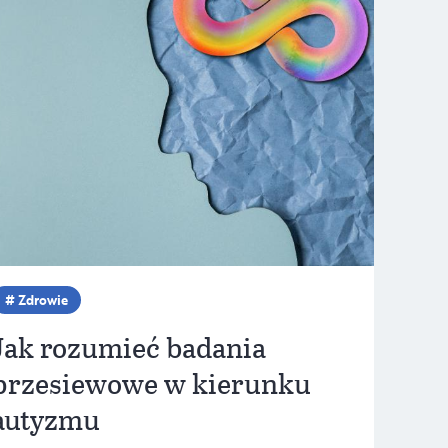
Zdrowie
Jak rozumieć badania
przesiewowe w kierunku
autyzmu