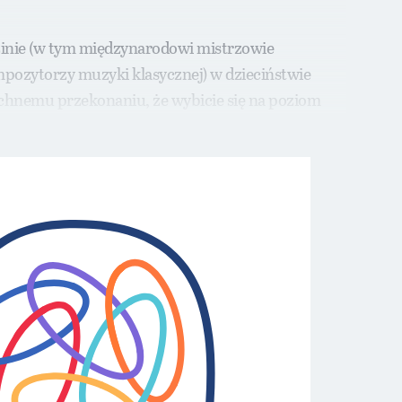
zinie (w tym międzynarodowi mistrzowie
ompozytorzy muzyki klasycznej) w dzieciństwie
zechnemu przekonaniu, że wybicie się na poziom