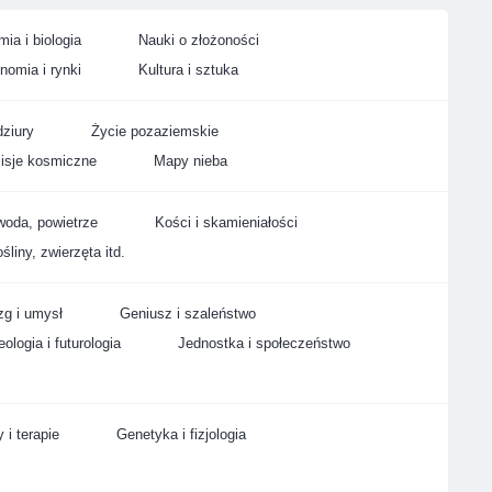
ia i biologia
Nauki o złożoności
nomia i rynki
Kultura i sztuka
ziury
Życie pozaziemskie
isje kosmiczne
Mapy nieba
woda, powietrze
Kości i skamieniałości
śliny, zwierzęta itd.
g i umysł
Geniusz i szaleństwo
ologia i futurologia
Jednostka i społeczeństwo
 i terapie
Genetyka i fizjologia