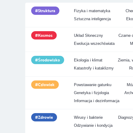
Struktura
Fizyka i matematyka
Chem
Sztuczna inteligencja
Eko
Kosmos
Układ Słoneczny
Czarne d
Ewolucja wszechświata
M
Środowisko
Ekologia i klimat
Ziemia, 
Katastrofy i kataklizmy
Ro
Człowiek
Powstawanie gatunku
Móz
Genetyka i fizjologia
Arche
Informacja i dezinformacja
Zdrowie
Wirusy i bakterie
Diagnozy
Odżywianie i kondycja