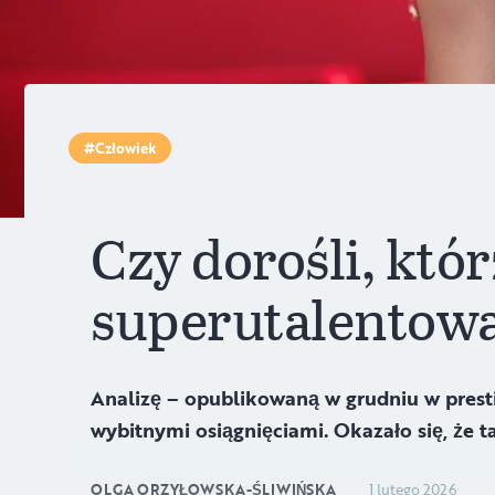
Człowiek
Czy dorośli, któr
superutalentow
Analizę – opublikowaną w grudniu w presti
wybitnymi osiągnięciami. Okazało się, że t
OLGA ORZYŁOWSKA-ŚLIWIŃSKA
1 lutego 2026