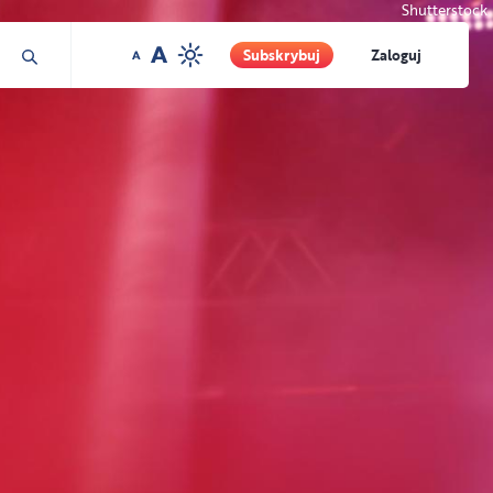
Shutterstock
Subskrybuj
Zaloguj