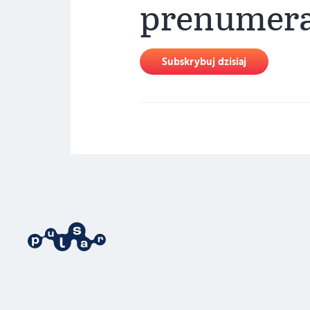
prenumer
Subskrybuj dzisiaj