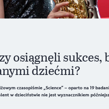
zy osiągnęli sukces, b
anymi dziećmi?
żowym czasopiśmie „Science” – oparto na 19 badania
alent w dzieciństwie nie jest wyznacznikiem późniejs