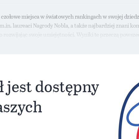
czołowe miejsca w światowych rankingach w swojej dzied
 m.in. laureaci Nagrody Nobla, a także najbardziej znani k
wo rozwijając swoje umiejętności. Wyniki te przeczą pows
ukierunkowanego treningu w okresie dorastania.
ł jest dostępny
naszych