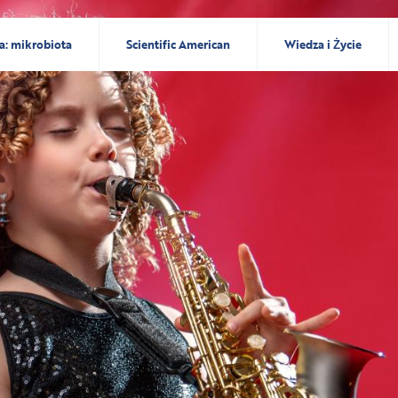
a: mikrobiota
Scientific American
Wiedza i Życie