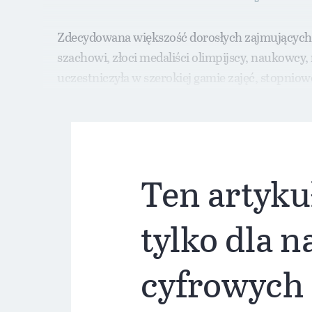
Zdecydowana większość dorosłych zajmujących 
szachowi, złoci medaliści olimpijscy, naukowcy,
uczestniczyła w szerokiej gamie zajęć, stopnio
międzynarodowy wymaga intensywnego, wysoce 
Ten artyku
tylko dla 
cyfrowych