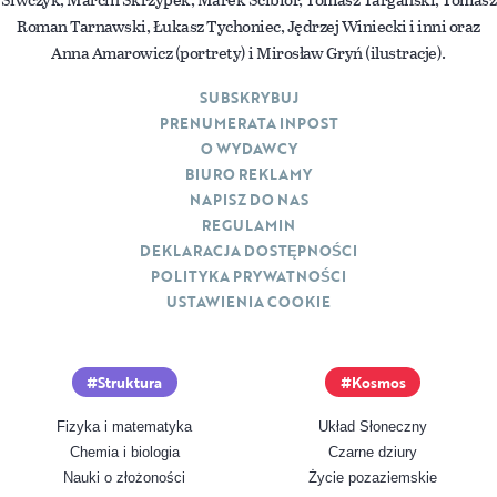
Roman Tarnawski, Łukasz Tychoniec, Jędrzej Winiecki i inni oraz
Anna Amarowicz (portrety) i Mirosław Gryń (ilustracje).
SUBSKRYBUJ
PRENUMERATA INPOST
O WYDAWCY
BIURO REKLAMY
NAPISZ DO NAS
REGULAMIN
DEKLARACJA DOSTĘPNOŚCI
POLITYKA PRYWATNOŚCI
USTAWIENIA COOKIE
Struktura
Kosmos
Fizyka i matematyka
Układ Słoneczny
Chemia i biologia
Czarne dziury
Nauki o złożoności
Życie pozaziemskie