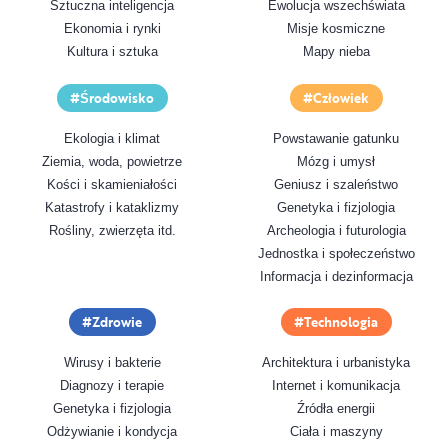
Sztuczna inteligencja
Ewolucja wszechświata
Ekonomia i rynki
Misje kosmiczne
Kultura i sztuka
Mapy nieba
Środowisko
Człowiek
Ekologia i klimat
Powstawanie gatunku
Ziemia, woda, powietrze
Mózg i umysł
Kości i skamieniałości
Geniusz i szaleństwo
Katastrofy i kataklizmy
Genetyka i fizjologia
Rośliny, zwierzęta itd.
Archeologia i futurologia
Jednostka i społeczeństwo
Informacja i dezinformacja
Zdrowie
Technologia
Wirusy i bakterie
Architektura i urbanistyka
Diagnozy i terapie
Internet i komunikacja
Genetyka i fizjologia
Źródła energii
Odżywianie i kondycja
Ciała i maszyny