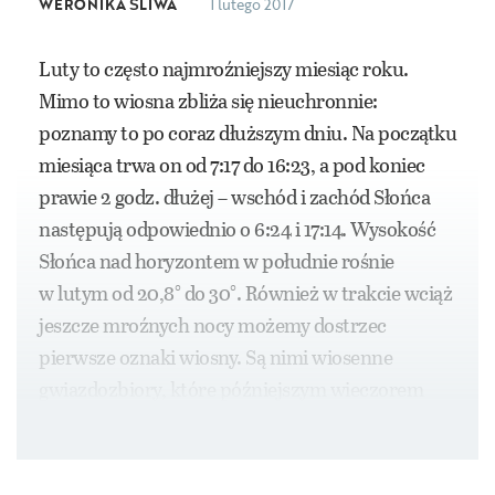
WERONIKA ŚLIWA
1 lutego 2017
Luty to często najmroźniejszy miesiąc roku.
Mimo to wiosna zbliża się nieuchronnie:
poznamy to po coraz dłuższym dniu. Na początku
miesiąca trwa on od 7:17 do 16:23, a pod koniec
prawie 2 godz. dłużej – wschód i zachód Słońca
następują odpowiednio o 6:24 i 17:14. Wysokość
Słońca nad horyzontem w południe rośnie
w lutym od 20,8° do 30°. Również w trakcie wciąż
jeszcze mroźnych nocy możemy dostrzec
pierwsze oznaki wiosny. Są nimi wiosenne
gwiazdozbiory, które późniejszym wieczorem
zobaczymy na wschodnim niebie.