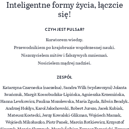
Inteligentne formy życia, łączcie
się!
CZYM JEST PULSAR?
Kuratorem wiedzy.
Przewodnikiem po krajobrazie współczesnej nauki.
Niszczycielem mitów i fałszywych mniemań.
Nosicielem mądrej nadziei.
ZESPÓŁ
Katarzyna Czarnecka (naczelna), Sandra Wilk (wydawczyni) Jolanta
Iwańczuk, Margit Kossobudzka-Lipińska, Agnieszka Krzemińska,
Hanna Lewkowicz, Paulina Mozolewska, Maria Zguda, Edwin Bendyk.
Andrzej Hołdys, Karol Jałochowski, Robert Jurszo, Jacek Kubiak,
Mateusz Kostecki, Jerzy Kowalski-Glikman, Wojciech Mamak,
Wojciech Mikołuszko, Piotr Panek, Marcin Rotkiewicz, Krzysztof
Siwczyk, Marcin Skrzypek, Marek Ścibior, Tomasz Targański, Tomasz