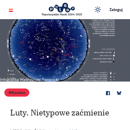
Zaloguj
Popularyzator Nauki 2024 i 2025
Infografika Wawrzyniec Święcicki
Kosmos
Luty. Nietypowe zaćmienie