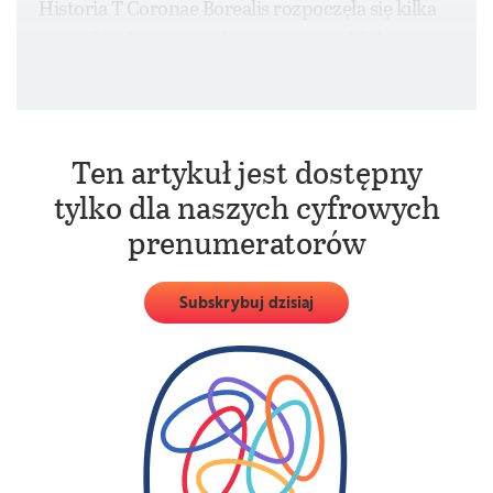
Historia T Coronae Borealis rozpoczęła się kilka
miliardów lat temu, gdy z gazowego obłoku
narodziła się para gwiazd różniących się masą.
Ten artykuł jest dostępny
tylko dla naszych cyfrowych
prenumeratorów
Subskrybuj dzisiaj