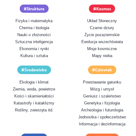
Struktura
Kosmos
Fizyka i matematyka
Układ Słoneczny
Chemia i biologia
Czarne dziury
Nauki o złożoności
Życie pozaziemskie
Sztuczna inteligencja
Ewolucja wszechświata
Ekonomia i rynki
Misje kosmiczne
Kultura i sztuka
Mapy nieba
Środowisko
Człowiek
Ekologia i klimat
Powstawanie gatunku
Ziemia, woda, powietrze
Mózg i umysł
Kości i skamieniałości
Geniusz i szaleństwo
Katastrofy i kataklizmy
Genetyka i fizjologia
Rośliny, zwierzęta itd.
Archeologia i futurologia
Jednostka i społeczeństwo
Informacja i dezinformacja