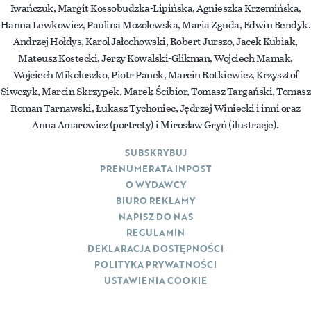
Iwańczuk, Margit Kossobudzka-Lipińska, Agnieszka Krzemińska,
Hanna Lewkowicz, Paulina Mozolewska, Maria Zguda, Edwin Bendyk.
Andrzej Hołdys, Karol Jałochowski, Robert Jurszo, Jacek Kubiak,
Mateusz Kostecki, Jerzy Kowalski-Glikman, Wojciech Mamak,
Wojciech Mikołuszko, Piotr Panek, Marcin Rotkiewicz, Krzysztof
Siwczyk, Marcin Skrzypek, Marek Ścibior, Tomasz Targański, Tomasz
Roman Tarnawski, Łukasz Tychoniec, Jędrzej Winiecki i inni oraz
Anna Amarowicz (portrety) i Mirosław Gryń (ilustracje).
SUBSKRYBUJ
PRENUMERATA INPOST
O WYDAWCY
BIURO REKLAMY
NAPISZ DO NAS
REGULAMIN
DEKLARACJA DOSTĘPNOŚCI
POLITYKA PRYWATNOŚCI
USTAWIENIA COOKIE