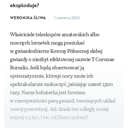
eksploduje?
WERONIKA ŚLIWA
1 czerwca 2026
Właściciele teleskopów amatorskich albo
mocnych lornetek mogą poszukać
w gwiazdozbiorze Korony Północnej słabej
gwiazdy o niezbyt efektownej nazwie T Coronae
Borealis. Jeśli będą obserwować ją
systematycznie, którejś nocy może ich
spektakularnie zaskoczyć, jaśniejąc nawet 1500
razy. Nasza bohaterka jest bowiem
w rzeczywistości parą gwiazd, tworzących układ
nowej powrotnej. Jak działa ten odległy mniej
więcej o 3 tys. l św. od Ziemi system?