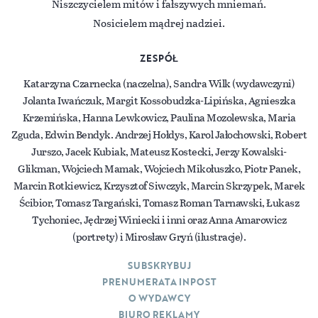
Niszczycielem mitów i fałszywych mniemań.
Nosicielem mądrej nadziei.
ZESPÓŁ
Katarzyna Czarnecka (naczelna), Sandra Wilk (wydawczyni)
Jolanta Iwańczuk, Margit Kossobudzka-Lipińska, Agnieszka
Krzemińska, Hanna Lewkowicz, Paulina Mozolewska, Maria
Zguda, Edwin Bendyk. Andrzej Hołdys, Karol Jałochowski, Robert
Jurszo, Jacek Kubiak, Mateusz Kostecki, Jerzy Kowalski-
Glikman, Wojciech Mamak, Wojciech Mikołuszko, Piotr Panek,
Marcin Rotkiewicz, Krzysztof Siwczyk, Marcin Skrzypek, Marek
Ścibior, Tomasz Targański, Tomasz Roman Tarnawski, Łukasz
Tychoniec, Jędrzej Winiecki i inni oraz Anna Amarowicz
(portrety) i Mirosław Gryń (ilustracje).
SUBSKRYBUJ
PRENUMERATA INPOST
O WYDAWCY
BIURO REKLAMY