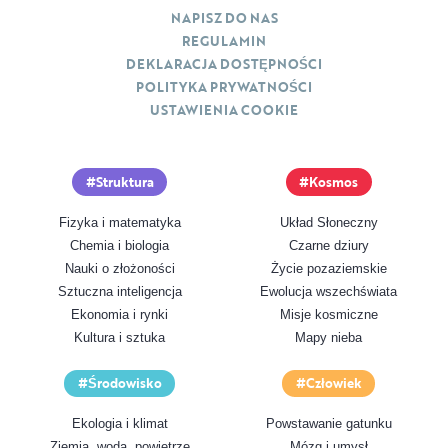
NAPISZ DO NAS
REGULAMIN
DEKLARACJA DOSTĘPNOŚCI
POLITYKA PRYWATNOŚCI
USTAWIENIA COOKIE
Struktura
Kosmos
Fizyka i matematyka
Układ Słoneczny
Chemia i biologia
Czarne dziury
Nauki o złożoności
Życie pozaziemskie
Sztuczna inteligencja
Ewolucja wszechświata
Ekonomia i rynki
Misje kosmiczne
Kultura i sztuka
Mapy nieba
Środowisko
Człowiek
Ekologia i klimat
Powstawanie gatunku
Ziemia, woda, powietrze
Mózg i umysł