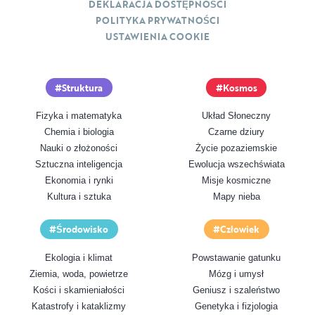
DEKLARACJA DOSTĘPNOŚCI
POLITYKA PRYWATNOŚCI
USTAWIENIA COOKIE
Struktura
Kosmos
Fizyka i matematyka
Układ Słoneczny
Chemia i biologia
Czarne dziury
Nauki o złożoności
Życie pozaziemskie
Sztuczna inteligencja
Ewolucja wszechświata
Ekonomia i rynki
Misje kosmiczne
Kultura i sztuka
Mapy nieba
Środowisko
Człowiek
Ekologia i klimat
Powstawanie gatunku
Ziemia, woda, powietrze
Mózg i umysł
Kości i skamieniałości
Geniusz i szaleństwo
Katastrofy i kataklizmy
Genetyka i fizjologia