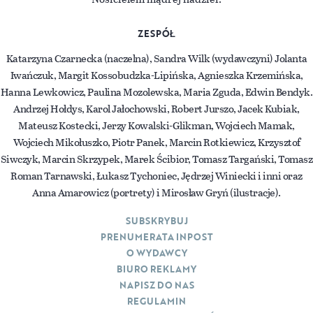
ZESPÓŁ
Katarzyna Czarnecka (naczelna), Sandra Wilk (wydawczyni) Jolanta
Iwańczuk, Margit Kossobudzka-Lipińska, Agnieszka Krzemińska,
Hanna Lewkowicz, Paulina Mozolewska, Maria Zguda, Edwin Bendyk.
Andrzej Hołdys, Karol Jałochowski, Robert Jurszo, Jacek Kubiak,
Mateusz Kostecki, Jerzy Kowalski-Glikman, Wojciech Mamak,
Wojciech Mikołuszko, Piotr Panek, Marcin Rotkiewicz, Krzysztof
Siwczyk, Marcin Skrzypek, Marek Ścibior, Tomasz Targański, Tomasz
Roman Tarnawski, Łukasz Tychoniec, Jędrzej Winiecki i inni oraz
Anna Amarowicz (portrety) i Mirosław Gryń (ilustracje).
SUBSKRYBUJ
PRENUMERATA INPOST
O WYDAWCY
BIURO REKLAMY
NAPISZ DO NAS
REGULAMIN