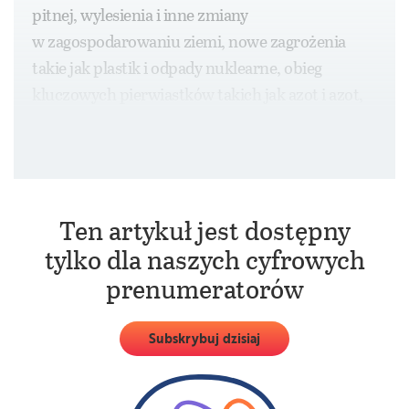
pitnej, wylesienia i inne zmiany
w zagospodarowaniu ziemi, nowe zagrożenia
takie jak plastik i odpady nuklearne, obieg
kluczowych pierwiastków takich jak azot i azot,
zakwaszenie oceanów, dziura ozonowa oraz
aerozole atmosferyczne.
Ten artykuł jest dostępny
tylko dla naszych cyfrowych
prenumeratorów
Subskrybuj dzisiaj