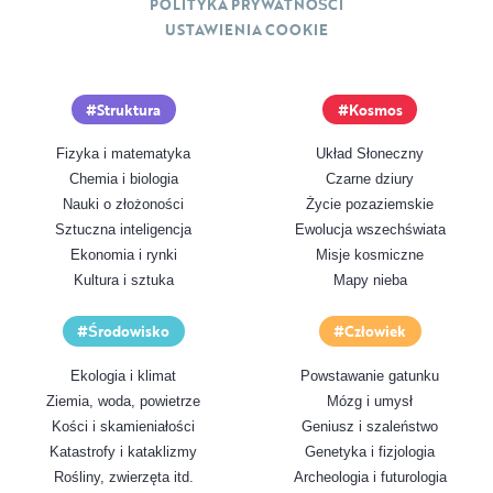
POLITYKA PRYWATNOŚCI
USTAWIENIA COOKIE
Struktura
Kosmos
Fizyka i matematyka
Układ Słoneczny
Chemia i biologia
Czarne dziury
Nauki o złożoności
Życie pozaziemskie
Sztuczna inteligencja
Ewolucja wszechświata
Ekonomia i rynki
Misje kosmiczne
Kultura i sztuka
Mapy nieba
Środowisko
Człowiek
Ekologia i klimat
Powstawanie gatunku
Ziemia, woda, powietrze
Mózg i umysł
Kości i skamieniałości
Geniusz i szaleństwo
Katastrofy i kataklizmy
Genetyka i fizjologia
Rośliny, zwierzęta itd.
Archeologia i futurologia