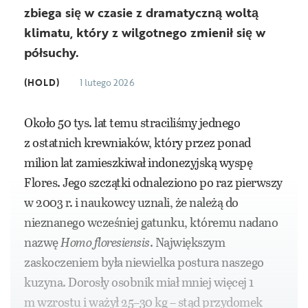
zbiega się w czasie z dramatyczną woltą
klimatu, który z wilgotnego zmienił się w
półsuchy.
(HOLD)
1 lutego 2026
Około 50 tys. lat temu straciliśmy jednego
z ostatnich krewniaków, który przez ponad
milion lat zamieszkiwał indonezyjską wyspę
Flores. Jego szczątki odnaleziono po raz pierwszy
w 2003 r. i naukowcy uznali, że należą do
nieznanego wcześniej gatunku, któremu nadano
nazwę
Homo floresiensis
. Największym
zaskoczeniem była niewielka postura naszego
kuzyna. Dorosły osobnik miał mniej więcej 1
m wzrostu i ważył 25–30 kg – stąd przydomek