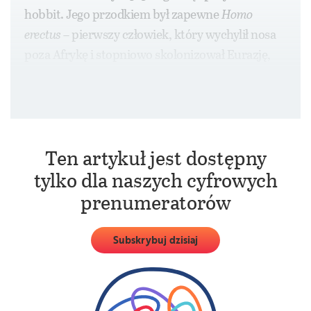
hobbit. Jego przodkiem był zapewne
Homo
erectus
– pierwszy człowiek, który wychylił nosa
poza Afrykę i stopniowo skolonizował Eurazję,
a następnie dotarł również na wyspy dzisiejszej
Indonezji.
Ten artykuł jest dostępny
tylko dla naszych cyfrowych
prenumeratorów
Subskrybuj dzisiaj