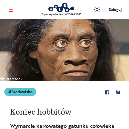
Zaloguj
Popularyzator Nauki 2024 i 2025
Shutterstock
Środowisko
Koniec hobbitów
Wymarcie karłowatego gatunku człowieka