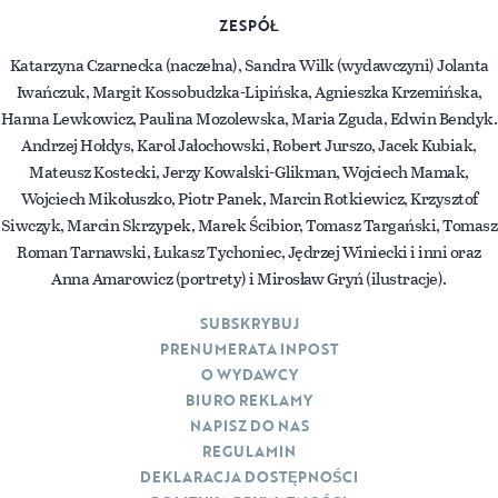
ZESPÓŁ
Katarzyna Czarnecka (naczelna), Sandra Wilk (wydawczyni) Jolanta
Iwańczuk, Margit Kossobudzka-Lipińska, Agnieszka Krzemińska,
Hanna Lewkowicz, Paulina Mozolewska, Maria Zguda, Edwin Bendyk.
Andrzej Hołdys, Karol Jałochowski, Robert Jurszo, Jacek Kubiak,
Mateusz Kostecki, Jerzy Kowalski-Glikman, Wojciech Mamak,
Wojciech Mikołuszko, Piotr Panek, Marcin Rotkiewicz, Krzysztof
Siwczyk, Marcin Skrzypek, Marek Ścibior, Tomasz Targański, Tomasz
Roman Tarnawski, Łukasz Tychoniec, Jędrzej Winiecki i inni oraz
Anna Amarowicz (portrety) i Mirosław Gryń (ilustracje).
SUBSKRYBUJ
PRENUMERATA INPOST
O WYDAWCY
BIURO REKLAMY
NAPISZ DO NAS
REGULAMIN
DEKLARACJA DOSTĘPNOŚCI